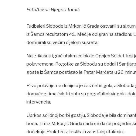
Foto/tekst: Njegoš Tomić
Fudbaleri Slobode iz Mrkonjić Grada ostvarili su sigur
iz Šamca rezultatom 4:1. Meč je odigran na stadionu L
dominirali su većim dijelom susreta.
Najefikasniji igrač utakmice bio je Ognjen Soldat, koj
poluvremena. Pogotke za Slobodu su dodali i Santjago R
goste iz Šamca postigao je Petar Marčeta u 26. minu
Prvo poluvrijeme donijelo je čak četiri gola, a Sloboda
domaćeg tima čak tri puta su pogađali okvir gola, do
intervencija.
Uprkos solidnoj borbi gostiju, Sloboda je bila dominant
boda. Tim iz Mrkonjić Grada nada se da će pobjednički 
dočekuje Proleter iz Teslića u zaostaloj utakmici.