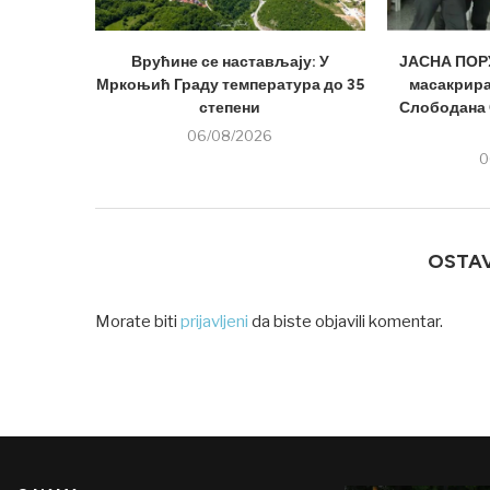
Врућине се настављају: У
ЈАСНА ПОРУ
Мркоњић Граду температура до 35
масакрира
степени
Слободана 
06/08/2026
0
OSTA
Morate biti
prijavljeni
da biste objavili komentar.