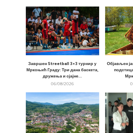
Завршен Streetball 3×3 турнир у
Објављен ја
Мркоњић Граду: Три дана баскета,
подстица
дружења и сјајне...
Мрк
06/08/2026
0