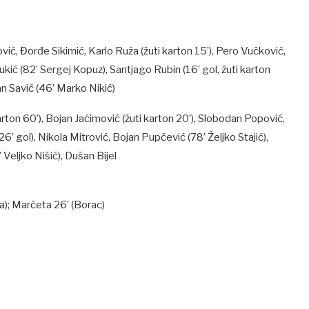
vić, Đorđe Sikimić, Karlo Ruža (žuti karton 15’), Pero Vučković,
kić (82’ Sergej Kopuz), Santjago Rubin (16’ gol, žuti karton
fan Savić (46’ Marko Nikić)
arton 60’), Bojan Jaćimović (žuti karton 20’), Slobodan Popović,
6’ gol), Nikola Mitrović, Bojan Pupčević (78’ Željko Stajić),
 Veljko Nišić), Dušan Bijel
da); Marčeta 26’ (Borac)