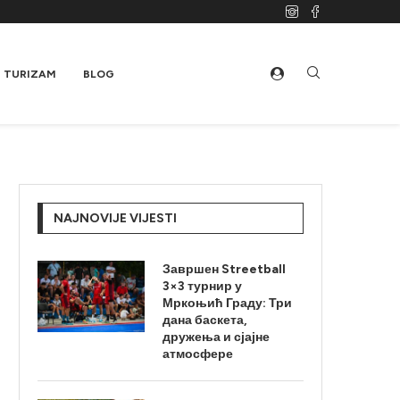
TURIZAM
BLOG
NAJNOVIJE VIJESTI
Завршен Streetball
3×3 турнир у
Мркоњић Граду: Три
дана баскета,
дружења и сјајне
атмосфере