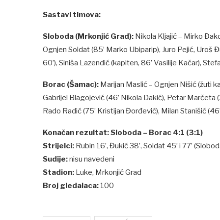
Sastavi timova:
Sloboda (Mrkonjić Grad):
Nikola Kljajić – Mirko Đako
Ognjen Soldat (85’ Marko Ubiparip), Juro Pejić, Uroš Đu
60’), Siniša Lazendić (kapiten, 86’ Vasilije Kačar), Ste
Borac (Šamac):
Marijan Maslić – Ognjen Nišić (žuti k
Gabrijel Blagojević (46’ Nikola Dakić), Petar Marčeta (2
Rado Radić (75’ Kristijan Đorđević), Milan Stanišić (46’
Konačan rezultat: Sloboda – Borac 4:1 (3:1)
Strijelci:
Rubin 16’, Đukić 38’, Soldat 45’ i 77’ (Slobo
Sudije:
nisu navedeni
Stadion:
Luke, Mrkonjić Grad
Broj gledalaca:
100