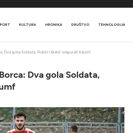
PORT
KULTURA
HRONIKA
DRUŠTVO
TEHNOLOGIJA
a: Dva gola Soldata, Rubin i Đukić osigurali trijumf
 Borca: Dva gola Soldata,
jumf