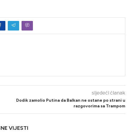
sljedeći članak
Dodik zamolio Putina da Balkan ne ostane po strani u
razgovorima sa Trampom
ČNE VIJESTI