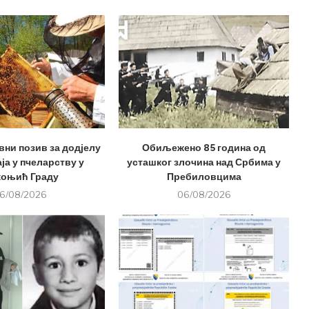
вни позив за додјелу
Обиљежено 85 година од
ја у пчеларству у
усташког злочина над Србима у
оњић Граду
Пребиловцима
6/08/2026
06/08/2026