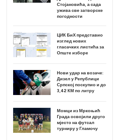
Стојановића, а сада
ужива све затворске
погодности
ЦИК БиХ представио
изглед нових
гласачких листића за
Опште изборе
Нови удар на возаче:
Дизел у Републици
Српској поскупио и до
3,42 КМ по литру
Момци из Мркоњић
Града освојили друго
мјесто на футсал
турниру у Гламочу