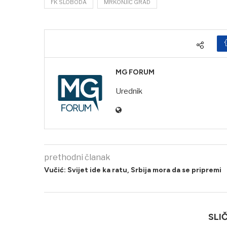
FK SLOBODA
MRKONJIĆ GRAD
MG FORUM
Urednik
prethodni članak
Vučić: Svijet ide ka ratu, Srbija mora da se pripremi
SLI