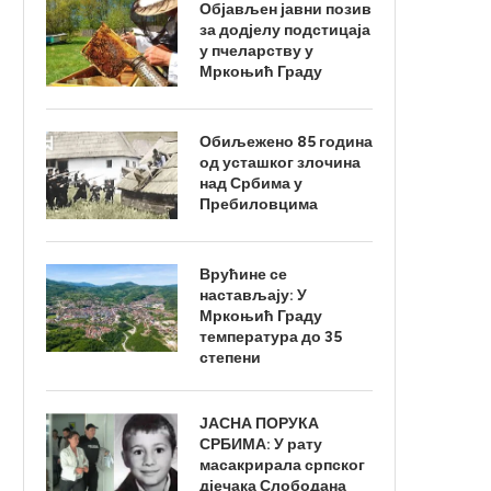
Објављен јавни позив
за додјелу подстицаја
у пчеларству у
Мркоњић Граду
Обиљежено 85 година
од усташког злочина
над Србима у
Пребиловцима
Врућине се
настављају: У
Мркоњић Граду
температура до 35
степени
ЈАСНА ПОРУКА
СРБИМА: У рату
масакрирала српског
дјечака Слободана