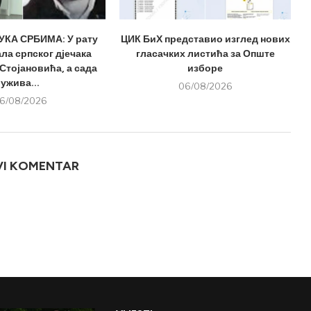
КА СРБИМА: У рату
ЦИК БиХ представио изглед нових
ла српског дјечака
гласачких листића за Опште
Стојановића, а сада
изборе
ужива...
06/08/2026
6/08/2026
VI KOMENTAR