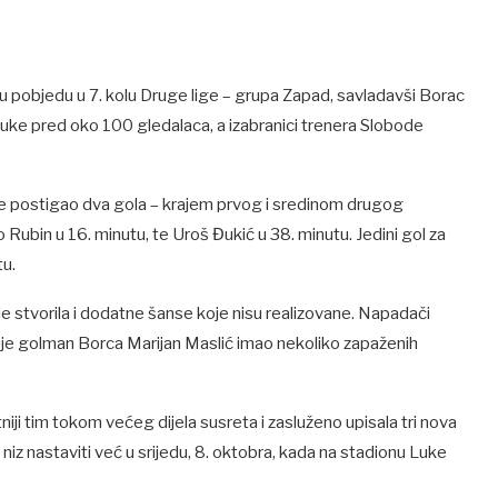
nu pobjedu u 7. kolu Druge lige – grupa Zapad, savladavši Borac
uke pred oko 100 gledalaca, a izabranici trenera Slobode
i je postigao dva gola – krajem prvog i sredinom drugog
ubin u 16. minutu, te Uroš Đukić u 38. minutu. Jedini gol za
tu.
 je stvorila i dodatne šanse koje nisu realizovane. Napadači
k je golman Borca Marijan Maslić imao nekoliko zapaženih
niji tim tokom većeg dijela susreta i zasluženo upisala tri nova
niz nastaviti već u srijedu, 8. oktobra, kada na stadionu Luke