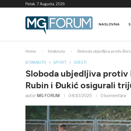
Petak, 7 Augusta, 2026
NASLOVNA
S
Home
-
Istaknuto
-
Sloboda ubjedljiva protiv Borc
ISTAKNUTO
SPORT
VIJESTI
Sloboda ubjedljiva protiv
Rubin i Đukić osigurali tri
autor
MG FORUM
04/10/2025
0 komentara