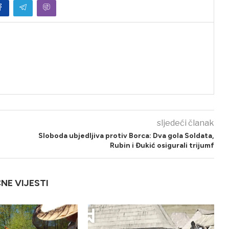
sljedeći članak
Sloboda ubjedljiva protiv Borca: Dva gola Soldata,
Rubin i Đukić osigurali trijumf
ČNE VIJESTI