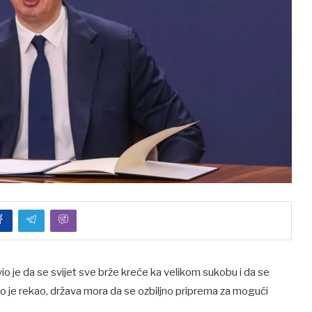
 je da se svijet sve brže kreće ka velikom sukobu i da se
ko je rekao, država mora da se ozbiljno priprema za mogući