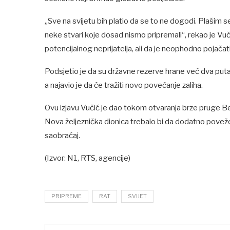
„Sve na svijetu bih platio da se to ne dogodi. Plašim
neke stvari koje dosad nismo pripremali“, rekao je Vu
potencijalnog neprijatelja, ali da je neophodno pojač
Podsjetio je da su državne rezerve hrane već dva put
a najavio je da će tražiti novo povećanje zaliha.
Ovu izjavu Vučić je dao tokom otvaranja brze pruge 
Nova željeznička dionica trebalo bi da dodatno poveže 
saobraćaj.
(Izvor: N1, RTS, agencije)
PRIPREME
RAT
SVIJET