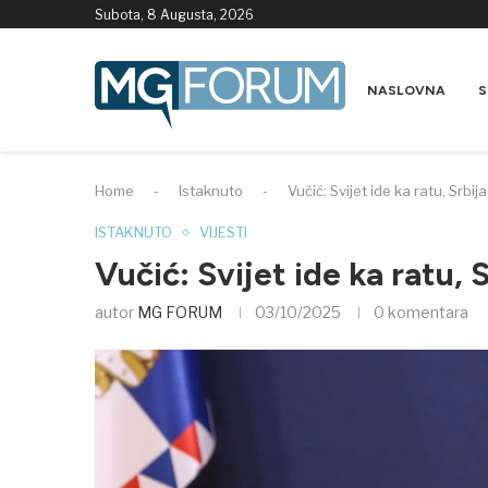
Subota, 8 Augusta, 2026
NASLOVNA
S
Home
-
Istaknuto
-
Vučić: Svijet ide ka ratu, Srbi
ISTAKNUTO
VIJESTI
Vučić: Svijet ide ka ratu,
autor
MG FORUM
03/10/2025
0 komentara