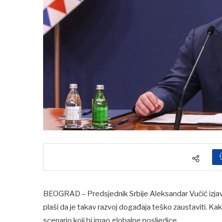
BEOGRAD – Predsjednik Srbije Aleksandar Vučić izjavio
plaši da je takav razvoj događaja teško zaustaviti. Ka
scenario koji bi imao globalne posljedice.