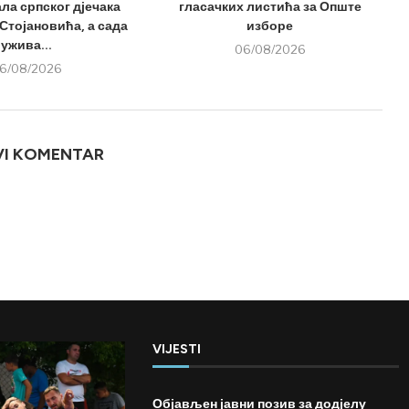
ла српског дјечака
гласачких листића за Опште
Стојановића, а сада
изборе
ужива...
06/08/2026
6/08/2026
VI KOMENTAR
VIJESTI
Објављен јавни позив за додјелу