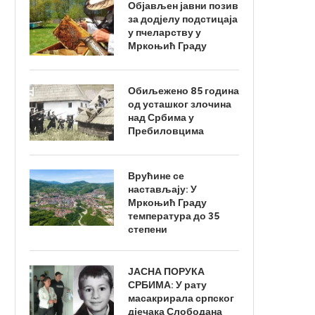
Објављен јавни позив
за додјелу подстицаја
у пчеларству у
Мркоњић Граду
Обиљежено 85 година
од усташког злочина
над Србима у
Пребиловцима
Врућине се
настављају: У
Мркоњић Граду
температура до 35
степени
ЈАСНА ПОРУКА
СРБИМА: У рату
масакрирала српског
дјечака Слободана