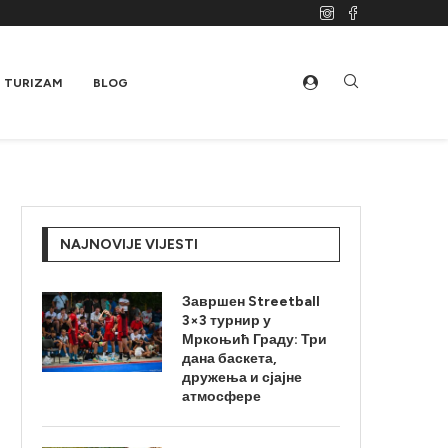
TURIZAM
BLOG
NAJNOVIJE VIJESTI
Завршен Streetball
3×3 турнир у
Мркоњић Граду: Три
дана баскета,
дружења и сјајне
атмосфере