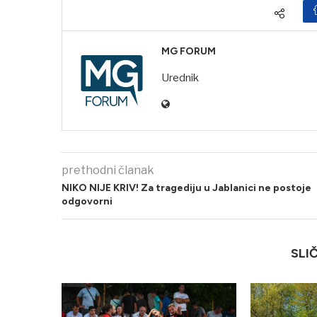
MG FORUM
Urednik
prethodni članak
NIKO NIJE KRIV! Za tragediju u Jablanici ne postoje
odgovorni
SLI