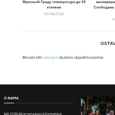
Мркоњић Граду температура до 35
масакрира
степени
Слободана 
06/08/2026
0
OSTA
Morate biti
prijavljeni
da biste objavili komentar.
O NAMA
MG FORUM je nezavisni informativni