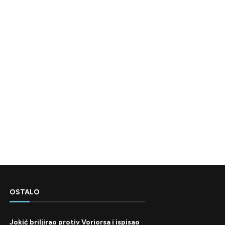
OSTALO
Jokić briljirao protiv Voriorsa i ispisao