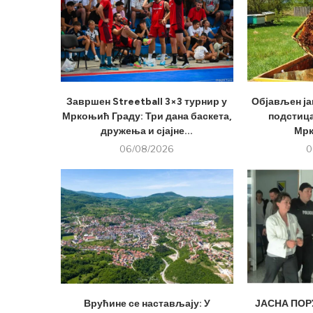
Завршен Streetball 3×3 турнир у
Објављен ја
Мркоњић Граду: Три дана баскета,
подстица
дружења и сјајне...
Мрк
06/08/2026
0
Врућине се настављају: У
ЈАСНА ПОРУ