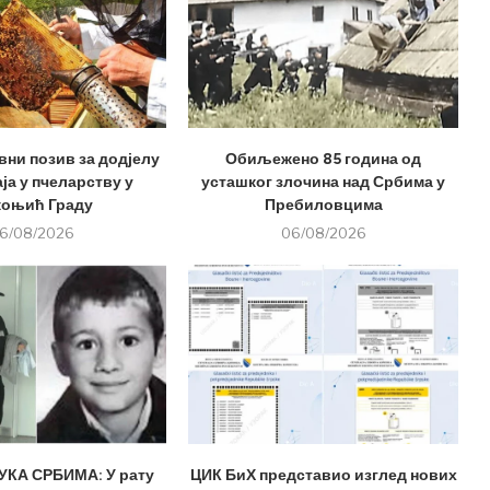
вни позив за додјелу
Обиљежено 85 година од
ја у пчеларству у
усташког злочина над Србима у
оњић Граду
Пребиловцима
6/08/2026
06/08/2026
КА СРБИМА: У рату
ЦИК БиХ представио изглед нових