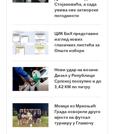
Стојановића, а сада
ужива све затворске
погодности
ЦИК БиХ представио
изглед нових
гласачких листића за
Опште изборе
Нови удар на возаче:
Дизел у Републици
Српској поскупио и до
3,42 КМ по литру
Момци из Мркоњић
Града освојили друго
мјесто на футсал
турниру у Гламочу