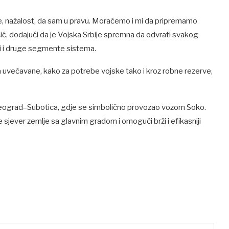
 se, nažalost, da sam u pravu. Moraćemo i mi da pripremamo
čić, dodajući da je Vojska Srbije spremna da odvrati svakog
ati i druge segmente sistema.
a uvećavane, kako za potrebe vojske tako i kroz robne rezerve,
Beograd–Subotica, gdje se simbolično provozao vozom Soko.
sjever zemlje sa glavnim gradom i omogući brži i efikasniji