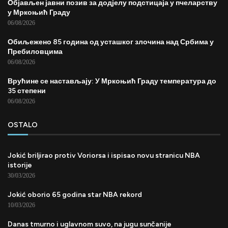
Објављен јавни позив за додјелу подстицаја у пчеларству
у Мркоњић Граду
06/08/2026
Обиљежено 85 година од усташког злочина над Србима у
Пребиловцима
06/08/2026
Врућине се настављају: У Мркоњић Граду температура до
35 степени
06/08/2026
OSTALO
Jokić briljirao protiv Voriorsa i ispisao novu stranicu NBA
istorije
30/03/2026
Jokić oborio 65 godina star NBA rekord
10/03/2026
Danas tmurno i uglavnom suvo, na jugu sunčanije