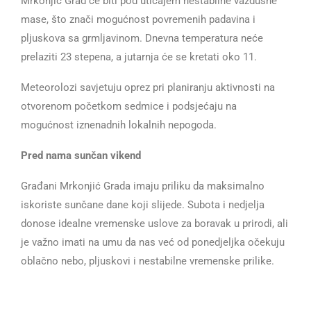
Mrkonjić Grad će biti pod uticajem nestabilne vazdušne
mase, što znači mogućnost povremenih padavina i
pljuskova sa grmljavinom. Dnevna temperatura neće
prelaziti 23 stepena, a jutarnja će se kretati oko 11.
Meteorolozi savjetuju oprez pri planiranju aktivnosti na
otvorenom početkom sedmice i podsjećaju na
mogućnost iznenadnih lokalnih nepogoda.
Pred nama sunčan vikend
Građani Mrkonjić Grada imaju priliku da maksimalno
iskoriste sunčane dane koji slijede. Subota i nedjelja
donose idealne vremenske uslove za boravak u prirodi, ali
je važno imati na umu da nas već od ponedjeljka očekuju
oblačno nebo, pljuskovi i nestabilne vremenske prilike.