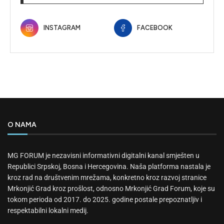
INSTAGRAM
FACEBOOK
O NAMA
MG FORUM je nezavisni informativni digitalni kanal smješten u
Republici Srpskoj, Bosna i Hercegovina. Naša platforma nastala je
kroz rad na društvenim mrežama, konkretno kroz razvoj stranice
Mrkonjić Grad kroz prošlost, odnosno Mrkonjić Grad Forum, koje su
tokom perioda od 2017. do 2025. godine postale prepoznatljiv i
respektabilni lokalni medij.