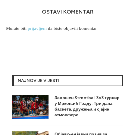
OSTAVI KOMENTAR
Morate biti
prijavljeni
da biste objavili komentar.
NAJNOVIJE VIJESTI
Завршен Streetball 3×3 турнир
у Мркоњић Граду: Три дана
баскета, дружења и сјајне
атмосфере
Објављен јавни позив за