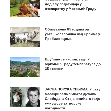
додјелу подстицаја у
пчеларству у Мркоњић Граду
Обиљежено 85 година од
усташког злочина над Србима у
Пребиловцима
Врућине се настављају: У
Мркоњић Граду температура до
35 степени
ЈАСНА ПОРУКА СРБИМА: У рату
масакрирала српског дјечака
Слободана Стојановића, а сада
ужива све затворске
погодности