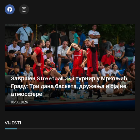
Завршен Streetball 3×3 турнир у Мркоњић
Граду: Три дана баскета, дружења и сјајне
атмосфере
06/08/2026
VIJESTI