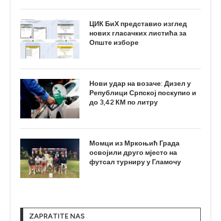
ЦИК БиХ представио изглед
нових гласачких листића за
Опште изборе
Нови удар на возаче: Дизел у
Републици Српској поскупио и
до 3,42 КМ по литру
Момци из Мркоњић Града
освојили друго мјесто на
футсал турниру у Гламочу
ZAPRATITE NAS