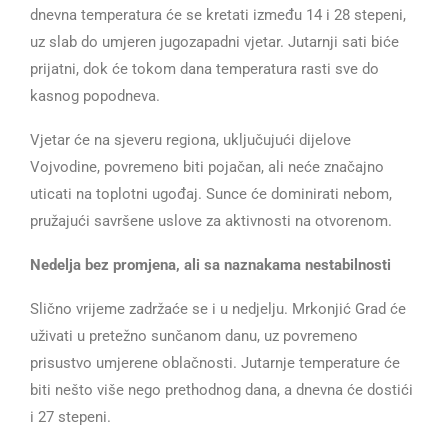
dnevna temperatura će se kretati između 14 i 28 stepeni,
uz slab do umjeren jugozapadni vjetar. Jutarnji sati biće
prijatni, dok će tokom dana temperatura rasti sve do
kasnog popodneva.
Vjetar će na sjeveru regiona, uključujući dijelove
Vojvodine, povremeno biti pojačan, ali neće značajno
uticati na toplotni ugođaj. Sunce će dominirati nebom,
pružajući savršene uslove za aktivnosti na otvorenom.
Nedelja bez promjena, ali sa naznakama nestabilnosti
Slično vrijeme zadržaće se i u nedjelju. Mrkonjić Grad će
uživati u pretežno sunčanom danu, uz povremeno
prisustvo umjerene oblačnosti. Jutarnje temperature će
biti nešto više nego prethodnog dana, a dnevna će dostići
i 27 stepeni.