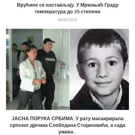
Врућине се настављају: У Мркоњић Граду
температура до 35 степени
06/08/2026
ЈАСНА ПОРУКА СРБИМА: У рату масакрирала
српског дјечака Слободана Стојановића, а сада
ужива...