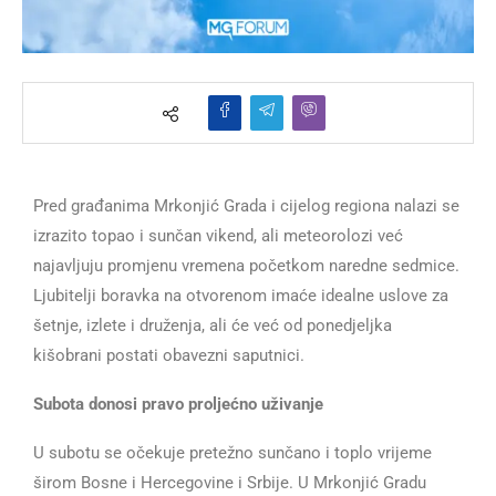
Pred građanima Mrkonjić Grada i cijelog regiona nalazi se
izrazito topao i sunčan vikend, ali meteorolozi već
najavljuju promjenu vremena početkom naredne sedmice.
Ljubitelji boravka na otvorenom imaće idealne uslove za
šetnje, izlete i druženja, ali će već od ponedjeljka
kišobrani postati obavezni saputnici.
Subota donosi pravo proljećno uživanje
U subotu se očekuje pretežno sunčano i toplo vrijeme
širom Bosne i Hercegovine i Srbije. U Mrkonjić Gradu