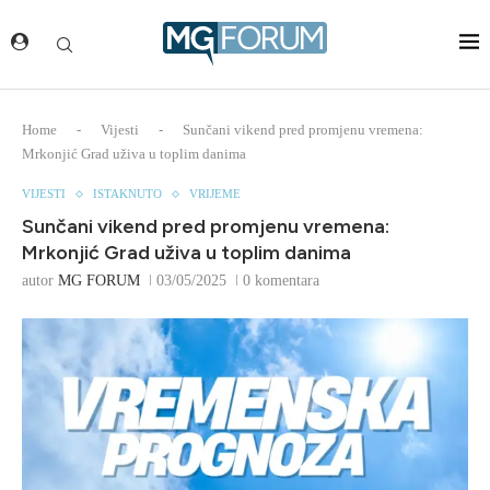
Home
-
Vijesti
-
Sunčani vikend pred promjenu vremena:
Mrkonjić Grad uživa u toplim danima
VIJESTI
ISTAKNUTO
VRIJEME
Sunčani vikend pred promjenu vremena:
Mrkonjić Grad uživa u toplim danima
autor
MG FORUM
03/05/2025
0 komentara