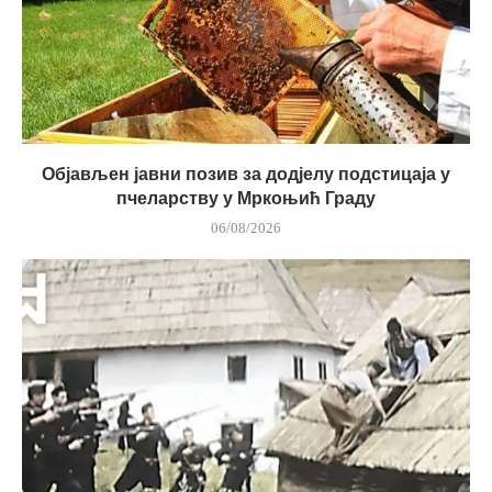
Објављен јавни позив за додјелу подстицаја у
пчеларству у Мркоњић Граду
06/08/2026