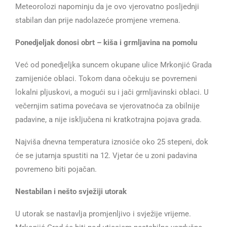
Meteorolozi napominju da je ovo vjerovatno posljednji
stabilan dan prije nadolazeće promjene vremena.
Ponedjeljak donosi obrt – kiša i grmljavina na pomolu
Već od ponedjeljka suncem okupane ulice Mrkonjić Grada
zamijeniće oblaci. Tokom dana očekuju se povremeni
lokalni pljuskovi, a mogući su i jači grmljavinski oblaci. U
večernjim satima povećava se vjerovatnoća za obilnije
padavine, a nije isključena ni kratkotrajna pojava grada.
Najviša dnevna temperatura iznosiće oko 25 stepeni, dok
će se jutarnja spustiti na 12. Vjetar će u zoni padavina
povremeno biti pojačan.
Nestabilan i nešto svježiji utorak
U utorak se nastavlja promjenljivo i svježije vrijeme.