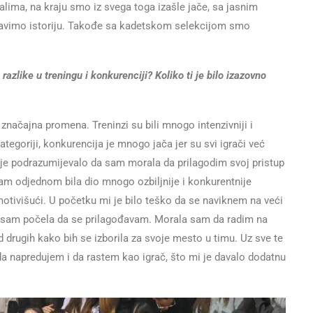
lima, na kraju smo iz svega toga izašle jače, sa jasnim
ravimo istoriju. Takođe sa kadetskom selekcijom smo
razlike u treningu i konkurenciji? Koliko ti je bilo izazovno
i značajna promena. Treninzi su bili mnogo intenzivniji i
 kategoriji, konkurencija je mnogo jača jer su svi igrači već
o je podrazumijevalo da sam morala da prilagodim svoj pristup
 sam odjednom bila dio mnogo ozbiljnije i konkurentnije
 motivišući. U početku mi je bilo teško da se naviknem na veći
ako sam počela da se prilagođavam. Morala sam da radim na
drugih kako bih se izborila za svoje mesto u timu. Uz sve te
 da napredujem i da rastem kao igrač, što mi je davalo dodatnu