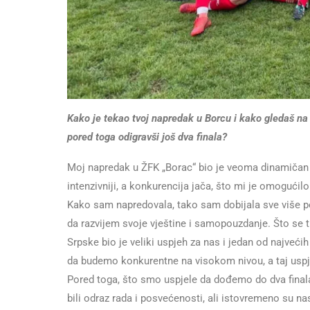
Kako je tekao tvoj napredak u Borcu i kako gledaš na r
pored toga odigravši još dva finala?
Moj napredak u ŽFK „Borac“ bio je veoma dinamičan i
intenzivniji, a konkurencija jača, što mi je omogući
Kako sam napredovala, tako sam dobijala sve više po
da razvijem svoje vještine i samopouzdanje. Što se t
Srpske bio je veliki uspjeh za nas i jedan od najve
da budemo konkurentne na visokom nivou, a taj uspje
Pored toga, što smo uspjele da dođemo do dva finala
bili odraz rada i posvećenosti, ali istovremeno su n