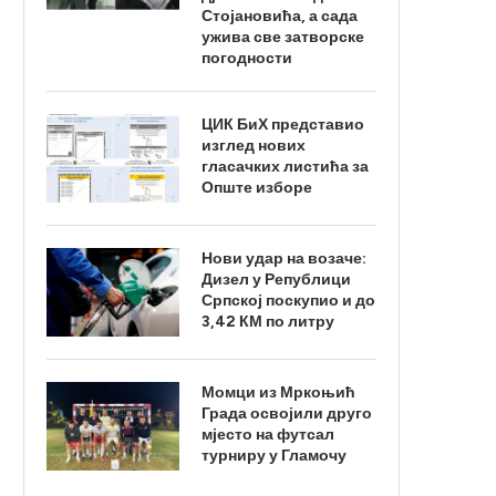
Стојановића, а сада
ужива све затворске
погодности
ЦИК БиХ представио
изглед нових
гласачких листића за
Опште изборе
Нови удар на возаче:
Дизел у Републици
Српској поскупио и до
3,42 КМ по литру
Момци из Мркоњић
Града освојили друго
мјесто на футсал
турниру у Гламочу