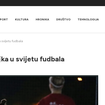
PORT
KULTURA
HRONIKA
DRUŠTVO
TEHNOLOGIJA
 svijetu fudbala
ka u svijetu fudbala