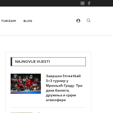
TURIZAM
BLOG
NAJNOVIJE VIJESTI
Завршен Streetball
3×3 турнир у
Мркоњић Граду: Три
дана баскета,
дружења и сјајне
атмосфере