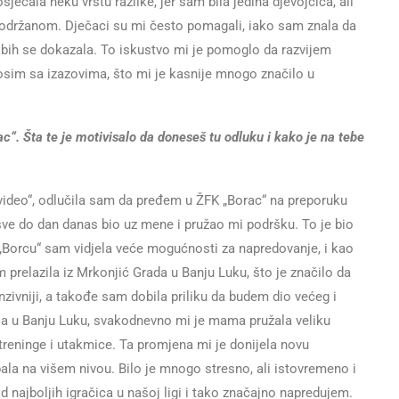
ćala neku vrstu razlike, jer sam bila jedina djevojčica, ali
držanom. Dječaci su mi često pomagali, iako sam znala da
h se dokazala. To iskustvo mi je pomoglo da razvijem
nosim sa izazovima, što mi je kasnije mnogo značilo u
rac“. Šta te je motivisalo da doneseš tu odluku i kako je na tebe
ideo“, odlučila sam da pređem u ŽFK „Borac“ na preporuku
sve do dan danas bio uz mene i pružao mi podršku. To je bio
U „Borcu“ sam vidjela veće mogućnosti za napredovanje, i kao
am prelazila iz Mrkonjić Grada u Banju Luku, što je značilo da
tenzivniji, a takođe sam dobila priliku da budem dio većeg i
la u Banju Luku, svakodnevno mi je mama pružala veliku
treninge i utakmice. Ta promjena mi je donijela novu
ala na višem nivou. Bilo je mnogo stresno, ali istovremeno i
najboljih igračica u našoj ligi i tako značajno napredujem.