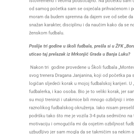
istovremeno i veoma podsticajno. Na početku sam osje
od samog početka sam se osjećala prihvaćenom i po
moram da budem spremna da dajem sve od sebe da bi
snažan karakter, disciplinu i da naučim kako da se 
ženskom fudbalu.
Poslije tri godine u školi fudbala, prešla si u ŽFK „Bo
uticao taj prelazak iz Mrkonjić Grada u Banja Luku?
Nakon tri godine provedene u Školi fudbala „Montev
svog trenera Dragana Janjanina, koji od početka pa 
logičan sljedeći korak u mojoj fudbalskoj karijeri. 
fudbalerka, i kao osoba. Bio je to veliki korak, jer s
su moji treninzi i utakmice bili mnogo ozbiljniji i in
raznolikog fudbalskog okruženja. Iako nisam preseli
podršku tako što me je vozila 3-4 puta sedmično na 
motivaciju i omogućila mi da osjetim ozbiljnost fudb
uzbudljivo jer sam mogla da se takmičim sa nekim od 