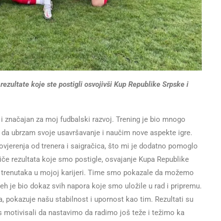
ezultate koje ste postigli osvojivši Kup Republike Srpske i
 značajan za moj fudbalski razvoj. Trening je bio mnogo
lo da ubrzam svoje usavršavanje i naučim nove aspekte igre.
vjerenja od trenera i saigračica, što mi je dodatno pomoglo
iče rezultata koje smo postigle, osvajanje Kupa Republike
ćih trenutaka u mojoj karijeri. Time smo pokazale da možemo
h je bio dokaz svih napora koje smo uložile u rad i pripremu.
, pokazuje našu stabilnost i upornost kao tim. Rezultati su
as motivisali da nastavimo da radimo još teže i težimo ka