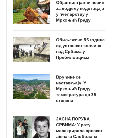
Објављен јавни позив
за додјелу подстицаја
у пчеларству у
Мркоњић Граду
Обиљежено 85 година
од усташког злочина
над Србима у
Пребиловцима
Врућине се
настављају: У
Мркоњић Граду
температура до 35
степени
ЈАСНА ПОРУКА
СРБИМА: У рату
масакрирала српског
дјечака Слободана