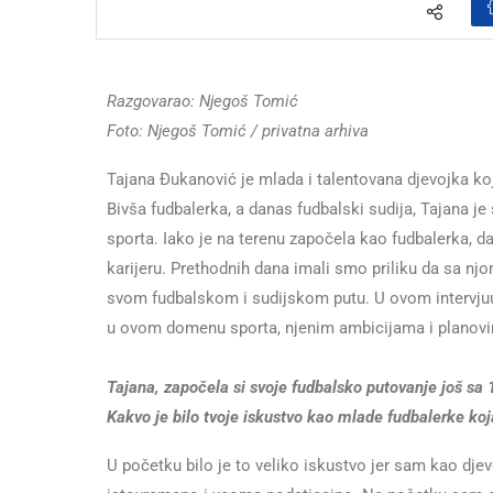
Razgovarao: Njegoš Tomić
Foto: Njegoš Tomić / privatna arhiva
Tajana Đukanović je mlada i talentovana djevojka koj
Bivša fudbalerka, a danas fudbalski sudija, Tajana j
sporta. Iako je na terenu započela kao fudbalerka, da
karijeru. Prethodnih dana imali smo priliku da sa nj
svom fudbalskom i sudijskom putu. U ovom intervjuu
u ovom domenu sporta, njenim ambicijama i planov
Tajana, započela si svoje fudbalsko putovanje još sa
Kakvo je bilo tvoje iskustvo kao mlade fudbalerke koj
U početku bilo je to veliko iskustvo jer sam kao djev