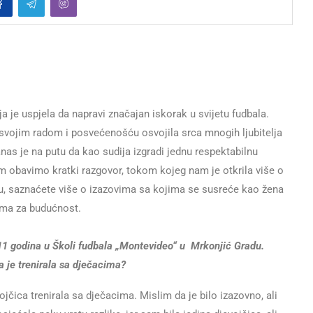
a je uspjela da napravi značajan iskorak u svijetu fudbala.
e svojim radom i posvećenošću osvojila srca mnogih ljubitelja
nas je na putu da kao sudija izgradi jednu respektabilnu
om obavimo kratki razgovor, tokom kojeg nam je otkrila više o
, saznaćete više o izazovima sa kojima se susreće kao žena
ima za budućnost.
 11 godina u Školi fudbala „Montevideo“ u Mrkonjić Gradu.
a je trenirala sa dječacima?
ojčica trenirala sa dječacima. Mislim da je bilo izazovno, ali