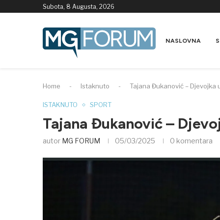
Subota, 8 Augusta, 2026
NASLOVNA
S
Home
-
Istaknuto
-
Tajana Đukanović – Djevojka u
ISTAKNUTO
SPORT
Tajana Đukanović – Djevoj
autor
MG FORUM
05/03/2025
0 komentara