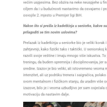
većim uspjesima. Bez obzira na neke neuspjehe u fina
ciljem da i u budućnosti nastavimo da osvajamo i p
osvojile 2. mjesto u Premijer ligi BiH.
Nakon što si prešla iz kadetkinja u seniorke, kakve su 
prilagoditi se tim novim uslovima?
Prelazak iz kadetkinja u seniorke bio je veliki korak 
zahtjevniji, kako fizički tako i taktički. U seniorskoj
razvili svoje veštine i imaju mnogo više iskustva. T
treningu, da budem spremnija i disciplinovanija, jer
sredine. Izazov je bio veliki, ali istovremeno veoma
intenzitet, ali uz podršku trenera i saigračica, pol
svom mentalnom i fizičkom stanju, da uradim više od 
izazove, bilo je i veoma uzbudljivo jer sam osjećala
motivaciju da nastavim dalje.