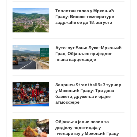
Топлотни талас у Мркоњић
Граду: Високе температуре
задржаће се до 18. августа
Ауто-пут Бања Лука–Мркоњић
Град: Објављен приједлог
плана парцелације
Завршен Streetball 3×3 турнир
у Мркоњић Граду: Три дана
баскета, дружења и сјајне
атмосфере
Објављен јавни позив за
додјелу подстицаја у
пчеларству у Мркоњић Граду