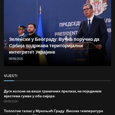
Зеленски у Београду: Вучић поручио да
Србија подржава територијални
интегритет Украјине
08/08/2026
VIJESTI
Дуге колоне на више граничних прелаза, на појединим
мјестима гужве у оба смјера
08/08/2026
Топлотни талас у Мркоњић Граду: Високе температуре