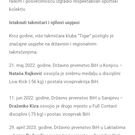
radom i posvećenošću izgradio respektabilan sportski
kolektiv.
Istaknuti takmičari i njihovi uspjesi
Kroz godine, više takmičara kluba “Tigar” postiglo je
značajne uspjehe na državnim i regionalnim
takmičenjima:
21. maj 2022. godine, Državno prvenstvo BiH u Konjicu –
Nataša Rajković
osvojila je srebrnu medalju u disciplini
Low Kick (-56 kg) i postala viceprvakinja BiH.
11. jun 2022. godine, Državno prvenstvo BiH u Sarajevu –
Draženko Kiza
osvojio je drugo mjesto u Full Contact
disciplini (-75 kg) i postao viceprvak BiH.
29. april 2023. godine, Državno prvenstvo BiH u Laktašima