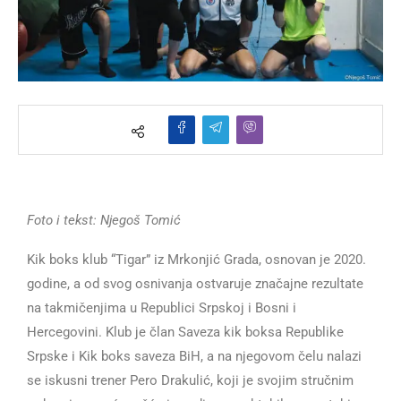
Foto i tekst: Njegoš Tomić
Kik boks klub “Tigar” iz Mrkonjić Grada, osnovan je 2020.
godine, a od svog osnivanja ostvaruje značajne rezultate
na takmičenjima u Republici Srpskoj i Bosni i
Hercegovini. Klub je član Saveza kik boksa Republike
Srpske i Kik boks saveza BiH, a na njegovom čelu nalazi
se iskusni trener Pero Drakulić, koji je svojim stručnim