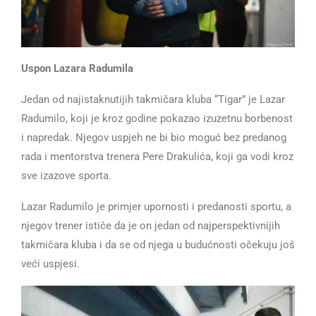
Uspon Lazara Radumila
Jedan od najistaknutijih takmičara kluba “Tigar” je Lazar
Radumilo, koji je kroz godine pokazao izuzetnu borbenost
i napredak. Njegov uspjeh ne bi bio moguć bez predanog
rada i mentorstva trenera Pere Drakulića, koji ga vodi kroz
sve izazove sporta.
Lazar Radumilo je primjer upornosti i predanosti sportu, a
njegov trener ističe da je on jedan od najperspektivnijih
takmičara kluba i da se od njega u budućnosti očekuju još
veći uspjesi.