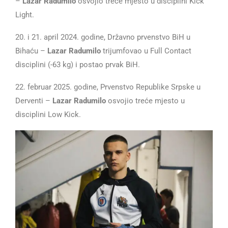
–
Lazar Radumilo
osvojio treće mjesto u disciplini Kick
Light.
20. i 21. april 2024. godine, Državno prvenstvo BiH u
Bihaću –
Lazar Radumilo
trijumfovao u Full Contact
disciplini (-63 kg) i postao prvak BiH.
22. februar 2025. godine, Prvenstvo Republike Srpske u
Derventi –
Lazar Radumilo
osvojio treće mjesto u
disciplini Low Kick.