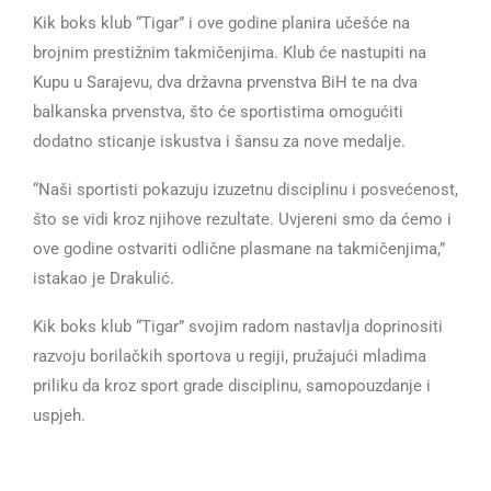
Kik boks klub “Tigar” i ove godine planira učešće na
brojnim prestižnim takmičenjima. Klub će nastupiti na
Kupu u Sarajevu, dva državna prvenstva BiH te na dva
balkanska prvenstva, što će sportistima omogućiti
dodatno sticanje iskustva i šansu za nove medalje.
“Naši sportisti pokazuju izuzetnu disciplinu i posvećenost,
što se vidi kroz njihove rezultate. Uvjereni smo da ćemo i
ove godine ostvariti odlične plasmane na takmičenjima,”
istakao je Drakulić.
Kik boks klub “Tigar” svojim radom nastavlja doprinositi
razvoju borilačkih sportova u regiji, pružajući mladima
priliku da kroz sport grade disciplinu, samopouzdanje i
uspjeh.