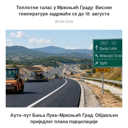
Топлотни талас у Мркоњић Граду: Високе
температуре задржаће се до 18. августа
08/08/2026
Ауто-пут Бања Лука–Мркоњић Град: Објављен
приједлог плана парцелације