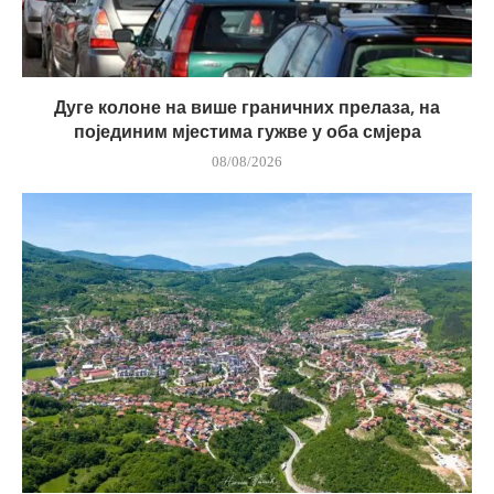
Дуге колоне на више граничних прелаза, на
појединим мјестима гужве у оба смјера
08/08/2026