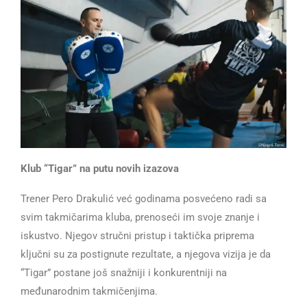
Klub “Tigar” na putu novih izazova
Trener Pero Drakulić već godinama posvećeno radi sa
svim takmičarima kluba, prenoseći im svoje znanje i
iskustvo. Njegov stručni pristup i taktička priprema
ključni su za postignute rezultate, a njegova vizija je da
“Tigar” postane još snažniji i konkurentniji na
međunarodnim takmičenjima.