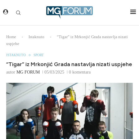
Home
-
Istaknuto
-
“Tigar” iz Mrkonjić Grada nastavlja nizati
uspjehe
ISTAKNUTO
SPORT
“Tigar” iz Mrkonjić Grada nastavlja nizati uspjehe
autor
MG FORUM
05/03/2025
0 komentara