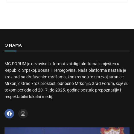
O NAMA
MG FORUM je nezavisni informativni digitalni kanal smješten u
Republici Srpskoj, Bosna i Hercegovina. Naša platforma nastala je
kroz rad na društvenim mrežama, konkretno kroz razvoj stranice
Mrkonjić Grad kroz prošlost, odnosno Mrkonjić Grad Forum, koje su
tokom perioda od 2017. do 2025. godine postale prepoznatljiv i
respektabilni lokalni medij.