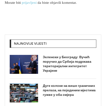
Morate biti
prijavljeni
da biste objavili komentar.
NAJNOVIJE VIJESTI
Зеленски у Београду: Вучић
поручио да Србија подржава
територијални интегритет
Украјине
Дуге колоне на више граничних
прелаза, на појединим мјестима
гужве у оба смјера