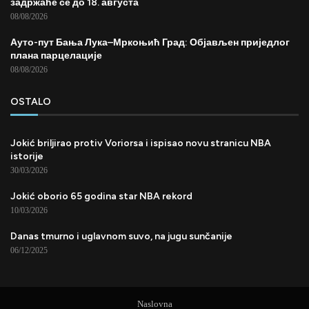
задржаће се до 18. августа
08/08/2026
Ауто-пут Бања Лука–Мркоњић Град: Објављен приједлог
плана парцелације
08/08/2026
OSTALO
Jokić briljirao protiv Voriorsa i ispisao novu stranicu NBA
istorije
30/03/2026
Jokić oborio 65 godina star NBA rekord
10/03/2026
Danas tmurno i uglavnom suvo, na jugu sunčanije
06/12/2025
Naslovna