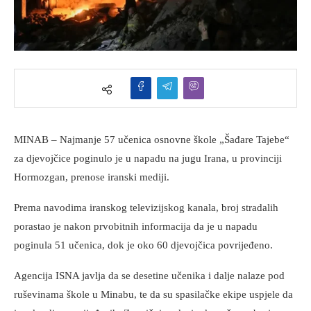
MINAB – Najmanje 57 učenica osnovne škole „Šađare Tajebe“
za djevojčice poginulo je u napadu na jugu Irana, u provinciji
Hormozgan, prenose iranski mediji.
Prema navodima iranskog televizijskog kanala, broj stradalih
porastao je nakon prvobitnih informacija da je u napadu
poginula 51 učenica, dok je oko 60 djevojčica povrijeđeno.
Agencija ISNA javlja da se desetine učenika i dalje nalaze pod
ruševinama škole u Minabu, te da su spasilačke ekipe uspjele da