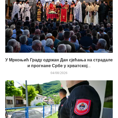
У Мркоњић Граду одржан Дан сјећања на страдале
и прогнане Србе у хрватској...
04/08/2026