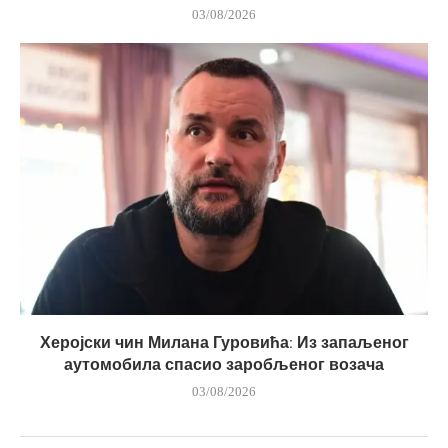
03/08/2026
Херојски чин Милана Гуровића: Из запаљеног
аутомобила спасио заробљеног возача
03/08/2026