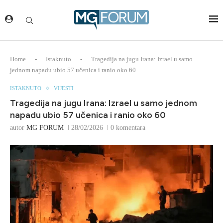
Home
-
Istaknuto
-
Tragedija na jugu Irana: Izrael u samo
jednom napadu ubio 57 učenica i ranio oko 60
ISTAKNUTO
VIJESTI
Tragedija na jugu Irana: Izrael u samo jednom
napadu ubio 57 učenica i ranio oko 60
autor
MG FORUM
28/02/2026
0 komentara