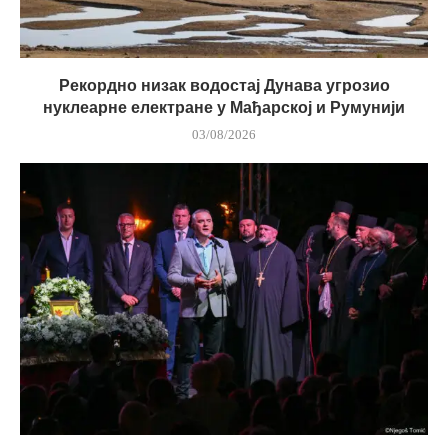
Рекордно низак водостај Дунава угрозио
нуклеарне електране у Мађарској и Румунији
03/08/2026