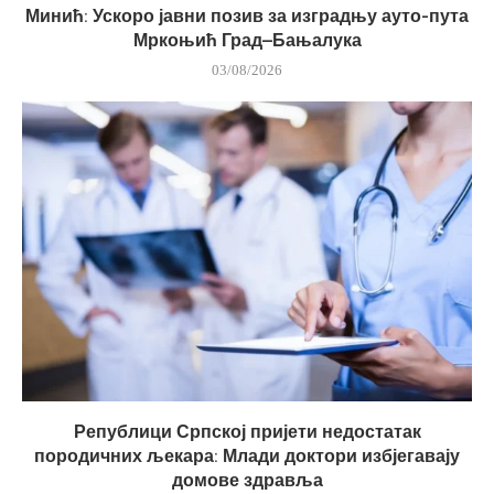
Минић: Ускоро јавни позив за изградњу ауто-пута
Мркоњић Град–Бањалука
03/08/2026
Републици Српској пријети недостатак
породичних љекара: Млади доктори избјегавају
домове здравља