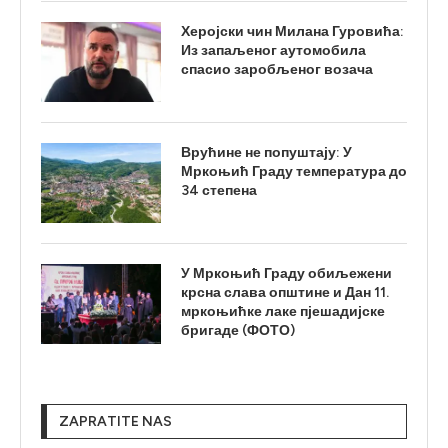
Херојски чин Милана Гуровића:
Из запаљеног аутомобила
спасио заробљеног возача
Врућине не попуштају: У
Мркоњић Граду температура до
34 степена
У Мркоњић Граду обиљежени
крсна слава општине и Дан 11.
мркоњићке лаке пјешадијске
бригаде (ФОТО)
ZAPRATITE NAS