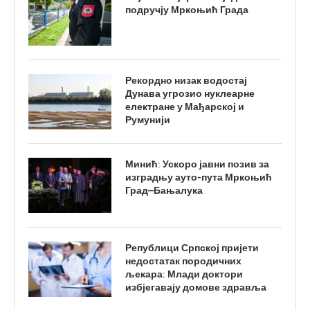
подручју Мркоњић Града
Рекордно низак водостај
Дунава угрозио нуклеарне
електране у Мађарској и
Румунији
Минић: Ускоро јавни позив за
изградњу ауто-пута Мркоњић
Град–Бањалука
Републици Српској пријети
недостатак породичних
љекара: Млади доктори
избјегавају домове здравља