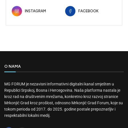
INSTAGRAM
FACEBOOK
O NAMA
MG FORUM je nezavisni informativni digitalni kanal smješten u
Republici Srpskoj, Bosna i Hercegovina. Naša platforma nastala je
kroz rad na društvenim mrežama, konkretno kroz razvoj stranice
Mrkonjić Grad kroz prošlost, odnosno Mrkonjić Grad Forum, koje su
tokom perioda od 2017. do 2025. godine postale prepoznatljiv i
respektabilni lokalni medij.