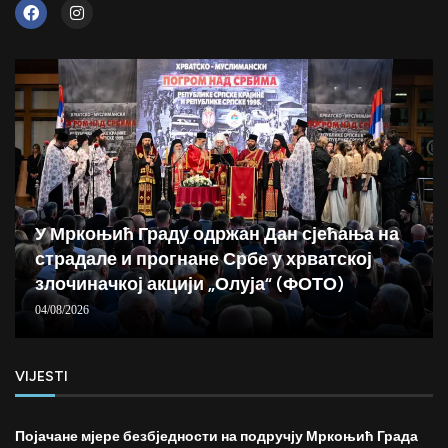
У Мркоњић Граду одржан Дан сјећања на
страдале и прогнане Србе у хрватској
злочиначкој акцији „Олуја“ (ФОТО)
04/08/2026
VIJESTI
Појачане мјере безбједности на подручју Мркоњић Града