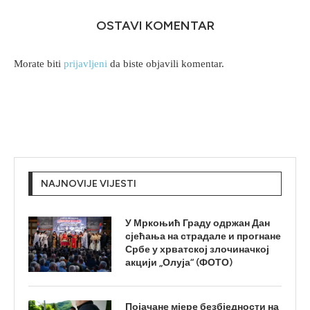
OSTAVI KOMENTAR
Morate biti
prijavljeni
da biste objavili komentar.
NAJNOVIJE VIJESTI
У Мркоњић Граду одржан Дан
сјећања на страдале и прогнане
Србе у хрватској злочиначкој
акцији „Олуја“ (ФОТО)
Појачане мјере безбједности на