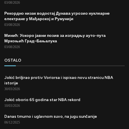
03/08/2026
Рекордно низак водостај Дунава угрозио нуклеарне
електране у Мађарској и Румунији
03/08/2026
Минић: Ускоро јавни позив за изградњу ауто-пута
Мркоњић Град–Бањалука
03/08/2026
OSTALO
Jokić briljirao protiv Voriorsa i ispisao novu stranicu NBA
istorije
30/03/2026
Jokić oborio 65 godina star NBA rekord
10/03/2026
Danas tmurno i uglavnom suvo, na jugu sunčanije
06/12/2025