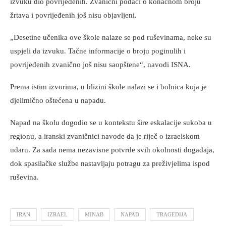
izvuku dio povrijeđenih. Zvanični podaci o konačnom broju
žrtava i povrijeđenih još nisu objavljeni.
„Desetine učenika ove škole nalaze se pod ruševinama, neke su
uspjeli da izvuku. Tačne informacije o broju poginulih i
povrijeđenih zvanično još nisu saopštene“, navodi ISNA.
Prema istim izvorima, u blizini škole nalazi se i bolnica koja je
djelimično oštećena u napadu.
Napad na školu dogodio se u kontekstu šire eskalacije sukoba u
regionu, a iranski zvaničnici navode da je riječ o izraelskom
udaru. Za sada nema nezavisne potvrde svih okolnosti događaja,
dok spasilačke službe nastavljaju potragu za preživjelima ispod
ruševina.
IRAN
IZRAEL
MINAB
NAPAD
TRAGEDIJA