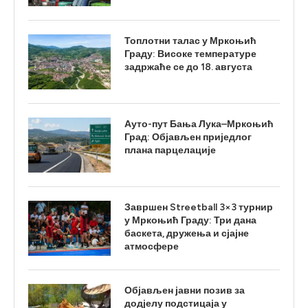
Топлотни талас у Мркоњић
Граду: Високе температуре
задржаће се до 18. августа
Ауто-пут Бања Лука–Мркоњић
Град: Објављен приједлог
плана парцелације
Завршен Streetball 3×3 турнир
у Мркоњић Граду: Три дана
баскета, дружења и сјајне
атмосфере
Објављен јавни позив за
додјелу подстицаја у