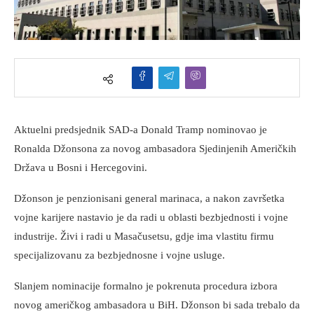
Aktuelni predsjednik SAD-a Donald Tramp nominovao je
Ronalda Džonsona za novog ambasadora Sjedinjenih Američkih
Država u Bosni i Hercegovini.
Džonson je penzionisani general marinaca, a nakon završetka
vojne karijere nastavio je da radi u oblasti bezbjednosti i vojne
industrije. Živi i radi u Masačusetsu, gdje ima vlastitu firmu
specijalizovanu za bezbjednosne i vojne usluge.
Slanjem nominacije formalno je pokrenuta procedura izbora
novog američkog ambasadora u BiH. Džonson bi sada trebalo da