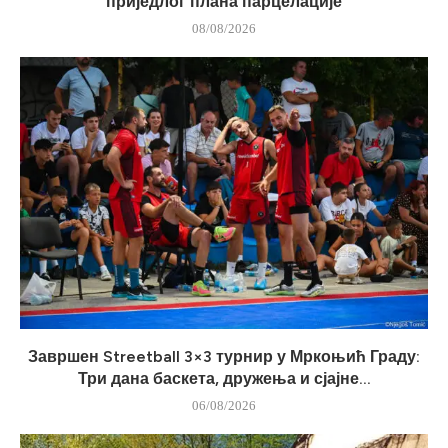
приједлог плана парцелације
08/08/2026
Завршен Streetball 3×3 турнир у Мркоњић Граду:
Три дана баскета, дружења и сјајне...
06/08/2026