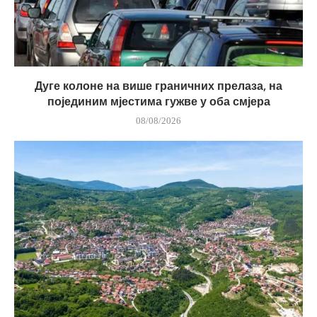
Дуге колоне на више граничних прелаза, на
појединим мјестима гужве у оба смјера
08/08/2026