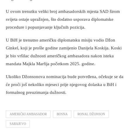
U ovom trenutku veliki broj ambasadorskih mjesta SAD širom
svijeta ostaje upražnjen, što dodatno usporava diplomatske
procedure i popunjavanje ključnih pozicija.
U BiH je trenutno američku diplomatsku misiju vodio Džon
Ginkel, koji je prošle godine zamijenio Danijela Koskija. Koski
je bio vršilac dužnosti američkog ambasadora nakon isteka
mandata Majkla Marfija početkom 2025. godine.
Ukoliko Džonsonova nominacija bude potvrđena, očekuje se da
će proći još nekoliko mjeseci prije njegovog dolaska u BiH i
formalnog preuzimanja dužnosti.
AMERIČKI AMBASADOR
BOSNA
RONAL DŽONSON
SARAJEVO