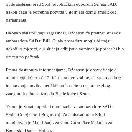
bude saslušan pred Spoljnopolitičkim odborom Senata SAD,
nakon čega je potrebna potvrda u gornjem domu američkog
parlamenta.
Ukoliko senatori daju saglasnost, Džonson će preuzeti dužnost
ambasadora SAD u BiH. Cijela procedura mogla bi trajati
nekoliko mjeseci, a u slučaju odbijanja nominacije proces bi bio
vraćen na početak.
Prema dostupnim informacijama, Džonson je obavještenje o
nominaciji dobio još 12. februara ove godine, ali su procedure
imenovanja novih američkih ambasadora usporene zbog
zategnutih odnosa između Bijele kuće i Senata.
Tramp je Senatu uputio i nominacije za ambasadore SAD u
Srbiji, Crnoj Gori i Bugarskoj. Za ambasadora u Srbiji
nominovan je Majkl Jang, za Crnu Goru Piter Mekoj, a za
Bugarsku Daglas Holder.