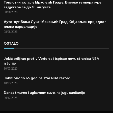
Топлотни талас у Мркоњић Граду: Високе температуре
задржаће се до 18. августа
08/08/2026
Ауто-пут Бања Лука–Мркоњић Град: Објављен приједлог
плана парцелације
08/08/2026
OSTALO
Jokić briljirao protiv Voriorsa i ispisao novu stranicu NBA
istorije
30/03/2026
Jokić oborio 65 godina star NBA rekord
10/03/2026
Danas tmurno i uglavnom suvo, na jugu sunčanije
06/12/2025