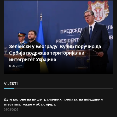
Зеленски у Београду: Вучић поручио да
Србија подржава територијални
интегритет Украјине
08/08/2026
VIJESTI
Дуге колоне на више граничних прелаза, на појединим
мјестима гужве у оба смјера
08/08/2026