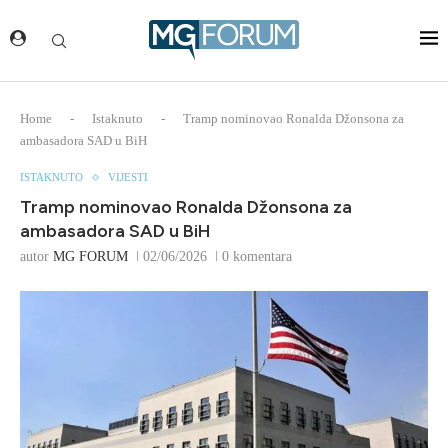
Home
-
Istaknuto
-
Tramp nominovao Ronalda Džonsona za
ambasadora SAD u BiH
ISTAKNUTO
VIJESTI
Tramp nominovao Ronalda Džonsona za
ambasadora SAD u BiH
autor
MG FORUM
02/06/2026
0 komentara