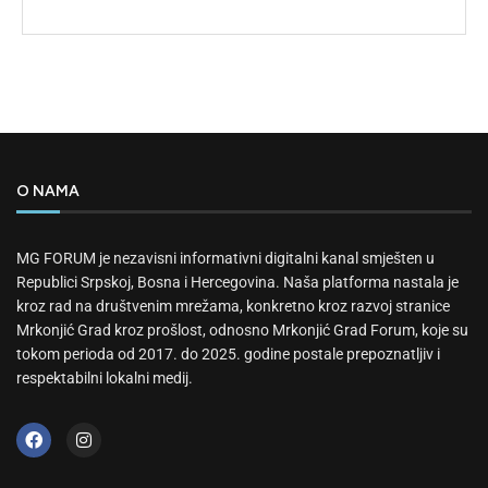
O NAMA
MG FORUM je nezavisni informativni digitalni kanal smješten u
Republici Srpskoj, Bosna i Hercegovina. Naša platforma nastala je
kroz rad na društvenim mrežama, konkretno kroz razvoj stranice
Mrkonjić Grad kroz prošlost, odnosno Mrkonjić Grad Forum, koje su
tokom perioda od 2017. do 2025. godine postale prepoznatljiv i
respektabilni lokalni medij.