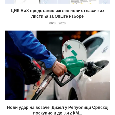
ЦИК БиХ представио изглед нових гласачких
листића за Опште изборе
06/08/2026
Нови удар на возаче: Дизел у Републици Српској
поскупио и до 3,42 КМ...