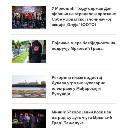
У Мркоњић Граду одржан Дан
сјећања на страдале и прогнане
Србе у хрватској злочиначкој
акцији „Олуја“ (ФОТО)
Појачане мјере безбједности на
подручју Мркоњић Града
Рекордно низак водостај
Дунава угрозио нуклеарне
електране у Мађарској и
Румунији
Минић: Ускоро јавни позив за
изградњу ауто-пута Мркоњић
Град–Бањалука