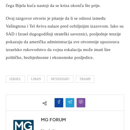
čega Bijela kuća nastoji da se kriza okonča što prije.
Ovaj razgovor otvorio je pitanje da li se odnosi između
Vašingtona i Tel Aviva nalaze pred ozbiljnijim izazovom. Iako su
SAD i Izrael dugogodišnji strateški saveznici, posljednje tenzije
pokazuju da američka administracija sve otvorenije upozorava
izraelsko rukovodstvo da vojna eskalacija može imati šire
političke, bezbjednosne i ekonomske posljedice.
IZRAEL
LIBAN
NETANJAHU
TRAMP
MG FORUM