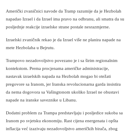
Američki zvaničnici navode da Tramp razumije da je Hezbolah
napadao Izrael i da Izrael ima pravo na odbranu, ali smatra da su
posljednje reakcije izraelske strane postale nesrazmjerne.
Izraelski zvaničnik rekao je da Izrael više ne planira napade na
mete Hezbolaha u Bejrutu.
Trampovo nezadovoljstvo povezano je i sa širim regionalnim
kontekstom. Prema procjenama američke administracije,
nastavak izraelskih napada na Hezbolah mogao bi otežati
pregovore sa Iranom, jer Iranska revolucionarna garda insistira
da nema dogovora sa Vašingtonom ukoliko Izrael ne obustavi
napade na iranske saveznike u Libanu.
Dodatni problem za Trampa predstavljaju i posljedice sukoba sa
Iranom po svjetsku ekonomiju. Rast cijena energenata i opšta
inflacija već izazivaju nezadovoljstvo američkih birača, zbog