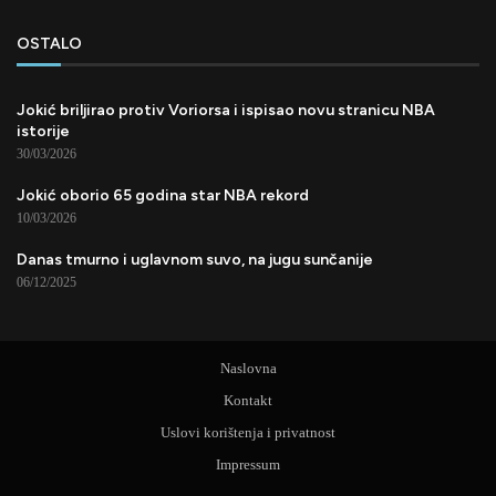
OSTALO
Jokić briljirao protiv Voriorsa i ispisao novu stranicu NBA
istorije
30/03/2026
Jokić oborio 65 godina star NBA rekord
10/03/2026
Danas tmurno i uglavnom suvo, na jugu sunčanije
06/12/2025
Naslovna
Kontakt
Uslovi korištenja i privatnost
Impressum