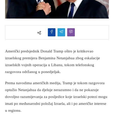
Američki predsjednik Donald Tramp oštro je kritikovao
izraelskog premijera Benjamina Netanjahua zbog eskalacije
izraelskih vojnih operacija u Libanu, tokom telefonskog
razgovora održanog u ponedjeljak.
Prema navodima američkih medija, Tramp je tokom razgovora
optužio Netanjahua da djeluje nerazumno i da ne pokazuje
dovoljno razumijevanja za posljedice koje izraelski potezi mogu
imati po međunarodni položaj Izraela, ali i po američke interese
u regionu.