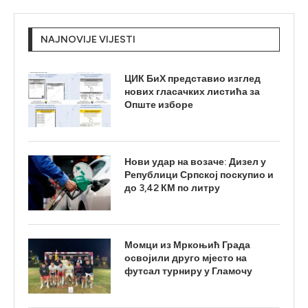
NAJNOVIJE VIJESTI
ЦИК БиХ представио изглед
нових гласачких листића за
Опште изборе
Нови удар на возаче: Дизел у
Републици Српској поскупио и
до 3,42 КМ по литру
Момци из Мркоњић Града
освојили друго мјесто на
футсал турниру у Гламочу