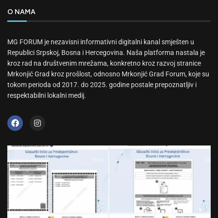
O NAMA
MG FORUM je nezavisni informativni digitalni kanal smješten u
Republici Srpskoj, Bosna i Hercegovina. Naša platforma nastala je
kroz rad na društvenim mrežama, konkretno kroz razvoj stranice
Mrkonjić Grad kroz prošlost, odnosno Mrkonjić Grad Forum, koje su
tokom perioda od 2017. do 2025. godine postale prepoznatljiv i
respektabilni lokalni medij.