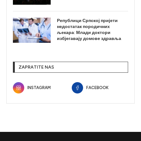
Републици Српској пријети
недостатак породичних
љекара: Млади доктори
избјегавају домове здравља
ZAPRATITE NAS
INSTAGRAM
FACEBOOK