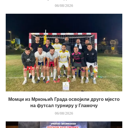
06/08/2026
Момци из Мркоњић Града освојили друго мјесто
на футсал турниру у Гламочу
06/08/2026