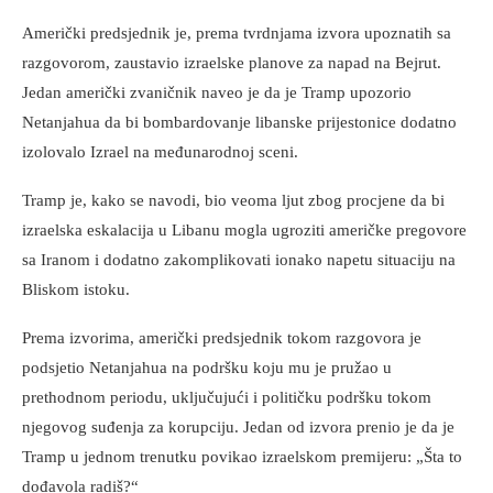
Američki predsjednik je, prema tvrdnjama izvora upoznatih sa
razgovorom, zaustavio izraelske planove za napad na Bejrut.
Jedan američki zvaničnik naveo je da je Tramp upozorio
Netanjahua da bi bombardovanje libanske prijestonice dodatno
izolovalo Izrael na međunarodnoj sceni.
Tramp je, kako se navodi, bio veoma ljut zbog procjene da bi
izraelska eskalacija u Libanu mogla ugroziti američke pregovore
sa Iranom i dodatno zakomplikovati ionako napetu situaciju na
Bliskom istoku.
Prema izvorima, američki predsjednik tokom razgovora je
podsjetio Netanjahua na podršku koju mu je pružao u
prethodnom periodu, uključujući i političku podršku tokom
njegovog suđenja za korupciju. Jedan od izvora prenio je da je
Tramp u jednom trenutku povikao izraelskom premijeru: „Šta to
dođavola radiš?“