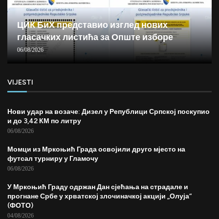
ЦИК БиХ представио изглед нових
гласачких листића за Опште изборе
06/08/2026
VIJESTI
Нови удар на возаче: Дизел у Републици Српској поскупио
и до 3,42 КМ по литру
06/08/2026
Момци из Мркоњић Града освојили друго мјесто на
футсал турниру у Гламочу
06/08/2026
У Мркоњић Граду одржан Дан сјећања на страдале и
прогнане Србе у хрватској злочиначкој акцији „Олуја“
(ФОТО)
04/08/2026