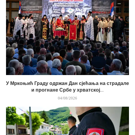
У Мркоњић Граду одржан Дан сјећања на страдале
и прогнане Србе у хрватској...
04/08/2026