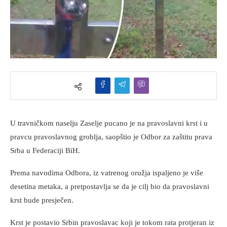
U travničkom naselju Zaselje pucano je na pravoslavni krst i u
pravcu pravoslavnog groblja, saopštio je Odbor za zaštitu prava
Srba u Federaciji BiH.
Prema navodima Odbora, iz vatrenog oružja ispaljeno je više
desetina metaka, a pretpostavlja se da je cilj bio da pravoslavni
krst bude presječen.
Krst je postavio Srbin pravoslavac koji je tokom rata protjeran iz