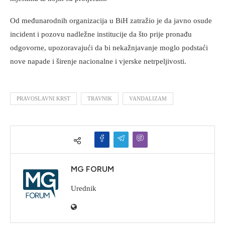
Od međunarodnih organizacija u BiH zatražio je da javno osude
incident i pozovu nadležne institucije da što prije pronađu
odgovorne, upozoravajući da bi nekažnjavanje moglo podstaći
nove napade i širenje nacionalne i vjerske netrpeljivosti.
PRAVOSLAVNI KRST
TRAVNIK
VANDALIZAM
MG FORUM
Urednik