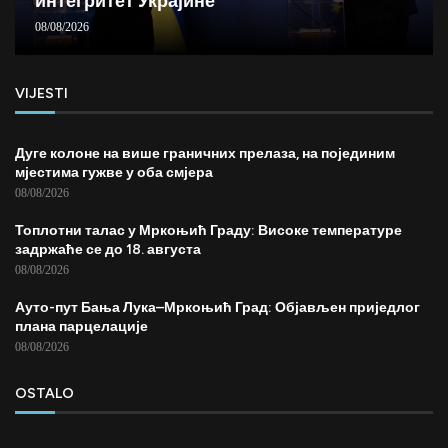
интегритет Украјине
08/08/2026
VIJESTI
Дуге колоне на више граничних прелаза, на појединим
мјестима гужве у оба смјера
08/08/2026
Топлотни талас у Мркоњић Граду: Високе температуре
задржаће се до 18. августа
08/08/2026
Ауто-пут Бања Лука–Мркоњић Град: Објављен приједлог
плана парцелације
08/08/2026
OSTALO