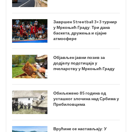
Завршен Streetball 3×3 турнир
у Мркоњић Граду: Три дана
баскета, дружења и сјајне
атмосфере
Објављен јавни позив за
додјелу подстицаја у
пчеларству у Мркоњић Граду
Обиљежено 85 година од
усташког злочина над Србима у
Пребиловцима
Врућине се настављају: У