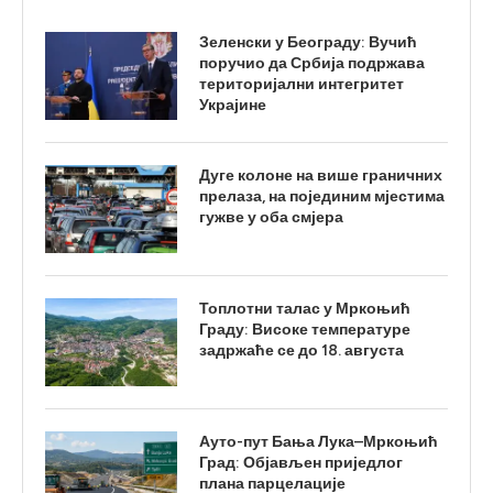
Зеленски у Београду: Вучић
поручио да Србија подржава
територијални интегритет
Украјине
Дуге колоне на више граничних
прелаза, на појединим мјестима
гужве у оба смјера
Топлотни талас у Мркоњић
Граду: Високе температуре
задржаће се до 18. августа
Ауто-пут Бања Лука–Мркоњић
Град: Објављен приједлог
плана парцелације