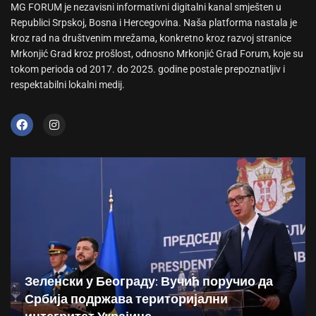
MG FORUM je nezavisni informativni digitalni kanal smješten u
Republici Srpskoj, Bosna i Hercegovina. Naša platforma nastala je
kroz rad na društvenim mrežama, konkretno kroz razvoj stranice
Mrkonjić Grad kroz prošlost, odnosno Mrkonjić Grad Forum, koje su
tokom perioda od 2017. do 2025. godine postale prepoznatljiv i
respektabilni lokalni medij.
Зеленски у Београду: Вучић поручио да
Србија подржава територијални