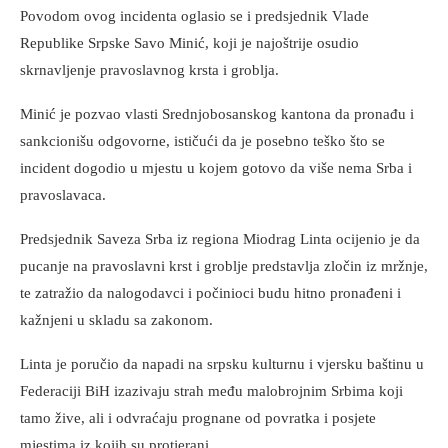
Povodom ovog incidenta oglasio se i predsjednik Vlade
Republike Srpske Savo Minić, koji je najoštrije osudio
skrnavljenje pravoslavnog krsta i groblja.
Minić je pozvao vlasti Srednjobosanskog kantona da pronađu i
sankcionišu odgovorne, ističući da je posebno teško što se
incident dogodio u mjestu u kojem gotovo da više nema Srba i
pravoslavaca.
Predsjednik Saveza Srba iz regiona Miodrag Linta ocijenio je da
pucanje na pravoslavni krst i groblje predstavlja zločin iz mržnje,
te zatražio da nalogodavci i počinioci budu hitno pronađeni i
kažnjeni u skladu sa zakonom.
Linta je poručio da napadi na srpsku kulturnu i vjersku baštinu u
Federaciji BiH izazivaju strah među malobrojnim Srbima koji
tamo žive, ali i odvraćaju prognane od povratka i posjete
mjestima iz kojih su protjerani.