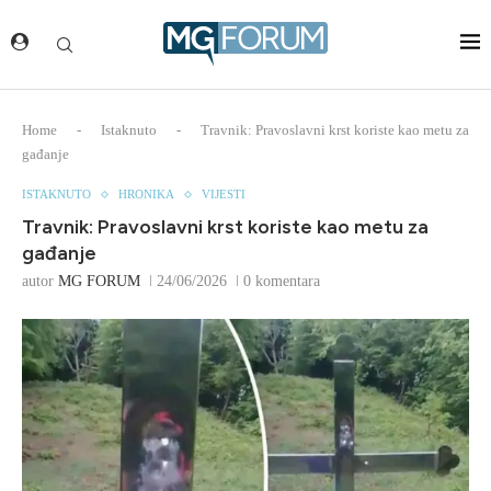
Home
-
Istaknuto
-
Travnik: Pravoslavni krst koriste kao metu za
gađanje
ISTAKNUTO
HRONIKA
VIJESTI
Travnik: Pravoslavni krst koriste kao metu za
gađanje
autor
MG FORUM
24/06/2026
0 komentara