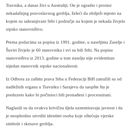
Travnika, a danas živi u Australiji. On je ogradio i prostor
nekadašnjeg pravoslavnog groblja, želeći da obilježi mjesto na
kojem su sahranjivani Srbi i područje na kojem je nekada živjelo
srpsko stanovništvo.
Prema podacima sa popisa iz 1991. godine, u naseljima Zaselje i
Šuviri živjelo je 60 stanovnika i svi su bili Srbi. Na popisu
stanovništva iz 2013. godine u tom naselju nije evidentiran
nijedan stanovnik srpske nacionalnosti.
Iz Odbora za zaštitu prava Srba u Federaciji BiH zatražili su od
nadležnih organa u Travniku i Sarajevu da saopšte šta je
preduzeto kako bi počinioci bili pronađeni i procesuirani.
Naglasili su da ovakva krivična djela uznemiravaju javnost i da
je neophodno utvrditi identitet osoba koje oštećuju vjerske
simbole i skrnave groblja.