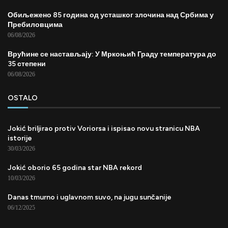
Обиљежено 85 година од усташког злочина над Србима у
Пребиловцима
06/08/2026
Врућине се настављају: У Мркоњић Граду температура до
35 степени
06/08/2026
OSTALO
Jokić briljirao protiv Voriorsa i ispisao novu stranicu NBA
istorije
30/03/2026
Jokić oborio 65 godina star NBA rekord
10/03/2026
Danas tmurno i uglavnom suvo, na jugu sunčanije
06/12/2025