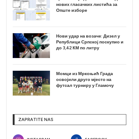
нових гласачких листића за
Опште изборе
Нови удар на возаче: Дизел у
Републици Српској поскупио и
до 3,42 КМ по литру
Момци из Мркоњић Града
освојили друго мјесто на
футсал турниру у Гламочу
ZAPRATITE NAS