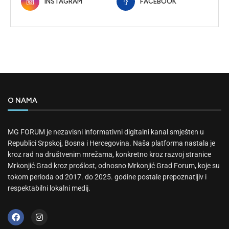
INSTAGRAM
FACEBOOK
O NAMA
MG FORUM je nezavisni informativni digitalni kanal smješten u
Republici Srpskoj, Bosna i Hercegovina. Naša platforma nastala je
kroz rad na društvenim mrežama, konkretno kroz razvoj stranice
Mrkonjić Grad kroz prošlost, odnosno Mrkonjić Grad Forum, koje su
tokom perioda od 2017. do 2025. godine postale prepoznatljiv i
respektabilni lokalni medij.