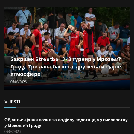
Завршен Streetball 3×3 турнир у Мркоњић
Граду: Три дана баскета, дружења и сјајне
атмосфере
06/08/2026
VIJESTI
Објављен јавни позив за додјелу подстицаја у пчеларству
у Мркоњић Граду
06/08/2026