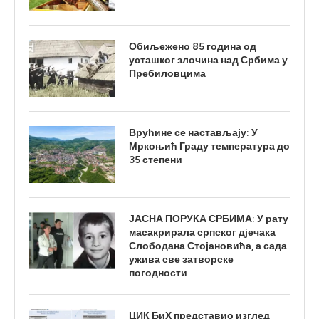
Обиљежено 85 година од
усташког злочина над Србима у
Пребиловцима
Врућине се настављају: У
Мркоњић Граду температура до
35 степени
ЈАСНА ПОРУКА СРБИМА: У рату
масакрирала српског дјечака
Слободана Стојановића, а сада
ужива све затворске
погодности
ЦИК БиХ представио изглед