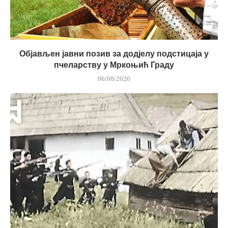
Објављен јавни позив за додјелу подстицаја у
пчеларству у Мркоњић Граду
06/08/2026