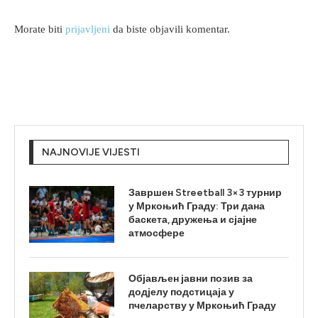
Morate biti
prijavljeni
da biste objavili komentar.
NAJNOVIJE VIJESTI
Завршен Streetball 3×3 турнир
у Мркоњић Граду: Три дана
баскета, дружења и сјајне
атмосфере
Објављен јавни позив за
додјелу подстицаја у
пчеларству у Мркоњић Граду