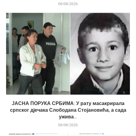
06/08/2026
ЈАСНА ПОРУКА СРБИМА: У рату масакрирала
српског дјечака Слободана Стојановића, а сада
ужива...
06/08/2026