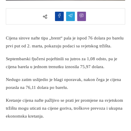
Cijena sirove nafte tipa „brent“ pala je ispod 76 dolara po barelu
prvi put od 2. marta, pokazuju podaci sa svjetskog tržišta.
Septembarski fjučersi pojeftinili su jutros za 1,08 odsto, pa je
cijena barela u jednom trenutku iznosila 75,97 dolara.
Nedugo zatim uslijedio je blagi oporavak, nakon čega je cijena
porasla na 76,11 dolara po barelu.
Kretanje cijena nafte pažljivo se prati jer promjene na svjetskom
tržištu mogu uticati na cijene goriva, troškove prevoza i ukupna
ekonomska kretanja.