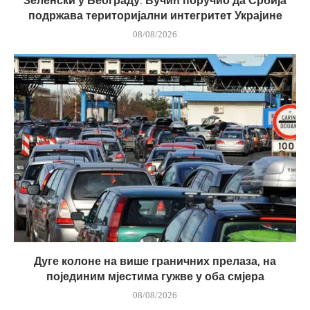
Зеленски у Београду: Вучић поручио да Србија
подржава територијални интегритет Украјине
08/08/2026
Дуге колоне на више граничних прелаза, на
појединим мјестима гужве у оба смјера
08/08/2026