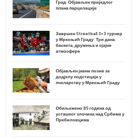
Град: Објављен приједлог
плана парцелације
Завршен Streetball 3×3 турнир
у Мркоњић Граду: Три дана
баскета, дружења и сјајне
атмосфере
Објављен јавни позив за
додјелу подстицаја у
пчеларству у Мркоњић Граду
Обиљежено 85 година од
усташког злочина над Србима у
Пребиловцима