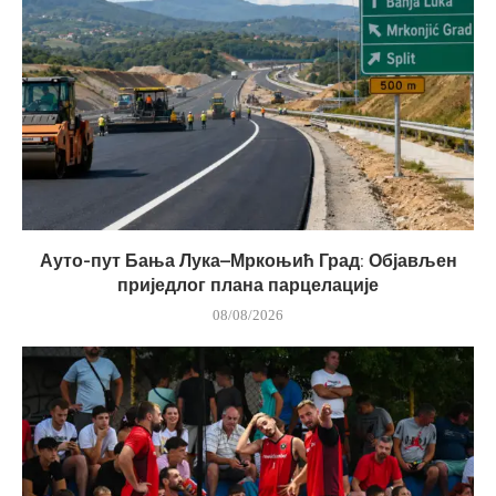
Ауто-пут Бања Лука–Мркоњић Град: Објављен
приједлог плана парцелације
08/08/2026