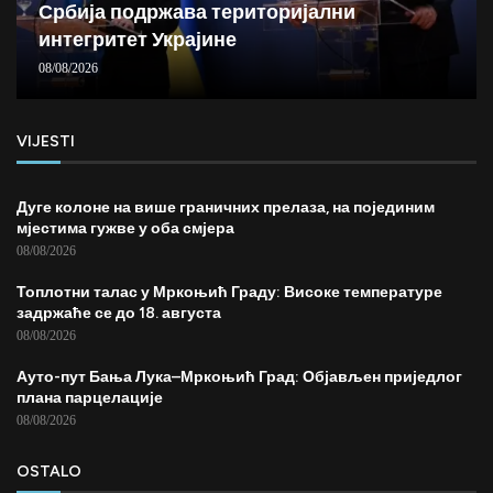
Србија подржава територијални
интегритет Украјине
08/08/2026
VIJESTI
Дуге колоне на више граничних прелаза, на појединим
мјестима гужве у оба смјера
08/08/2026
Топлотни талас у Мркоњић Граду: Високе температуре
задржаће се до 18. августа
08/08/2026
Ауто-пут Бања Лука–Мркоњић Град: Објављен приједлог
плана парцелације
08/08/2026
OSTALO