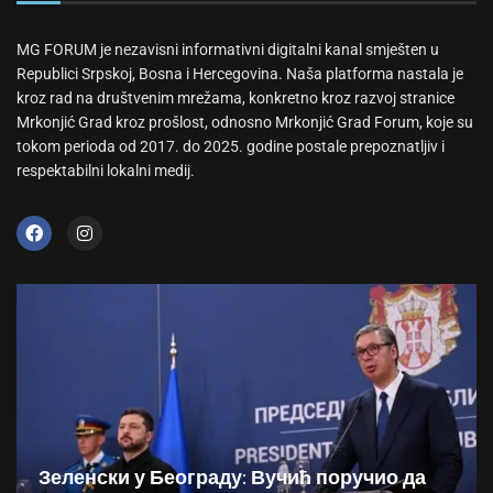
MG FORUM je nezavisni informativni digitalni kanal smješten u
Republici Srpskoj, Bosna i Hercegovina. Naša platforma nastala je
kroz rad na društvenim mrežama, konkretno kroz razvoj stranice
Mrkonjić Grad kroz prošlost, odnosno Mrkonjić Grad Forum, koje su
tokom perioda od 2017. do 2025. godine postale prepoznatljiv i
respektabilni lokalni medij.
Зеленски у Београду: Вучић поручио да