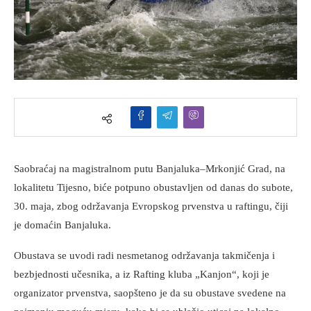
Saobraćaj na magistralnom putu Banjaluka–Mrkonjić Grad, na
lokalitetu Tijesno, biće potpuno obustavljen od danas do subote,
30. maja, zbog održavanja Evropskog prvenstva u raftingu, čiji
je domaćin Banjaluka.
Obustava se uvodi radi nesmetanog održavanja takmičenja i
bezbjednosti učesnika, a iz Rafting kluba „Kanjon“, koji je
organizator prvenstva, saopšteno je da su obustave svedene na