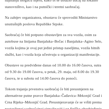
najmanju moguću mjeru, kako bi se ublažio uticaj na lokalno
stanovništvo, kao i na putnički i teretni saobraćaj.
Na zahtjev organizatora, obustavu će sprovoditi Ministarstvo
unutrašnjih poslova Republike Srpske.
Saobraćaj će biti potpuno obustavljen za sva vozila, osim za
autobuse na linijama Banjaluka–Bočac i Banjaluka–Agino Selo,
vozila kojima je ovaj put jedini pristup naseljima, vozila hitnih
službi, kao i vozila koja učestvuju u organizaciji manifestacije.
Obustave su predviđene danas od 10.00 do 16.00 časova, sutra
od 9.30 do 19.00 časova, u petak, 29. maja, od 8.00 do 19.30
časova, te u subotu od 14.00 časova do ponoći.
Tokom trajanja prvenstva saobraćaj će biti preusmjeren na
alternativne putne pravce Banjaluka–Čađavica–Mrkonjić Grad i
Crna Rijeka–Mrkonjić Grad. Preusmjeravanje će se vršiti prema
postavljenoj saobraćajnoj signalizaciji i uz fizičko obezbjeđenje