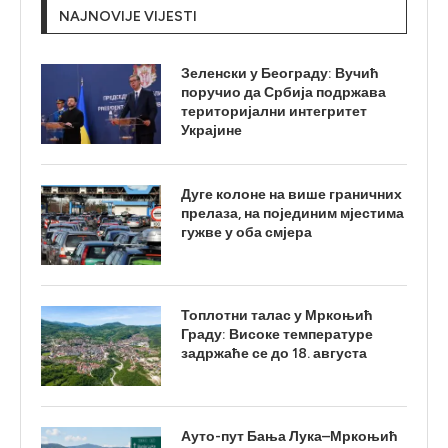
NAJNOVIJE VIJESTI
Зеленски у Београду: Вучић
поручио да Србија подржава
територијални интегритет
Украјине
Дуге колоне на више граничних
прелаза, на појединим мјестима
гужве у оба смјера
Топлотни талас у Мркоњић
Граду: Високе температуре
задржаће се до 18. августа
Ауто-пут Бања Лука–Мркоњић