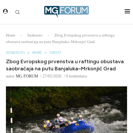
Home
-
Istaknuto
-
Zbog Evropskog prvenstva u raftingu
obustava saobraćaja na putu Banjaluka–Mrkonjić Grad
ISTAKNUTO
SPORT
VIJESTI
Zbog Evropskog prvenstva u raftingu obustava
saobraćaja na putu Banjaluka–Mrkonjić Grad
autor
MG FORUM
27/05/2026
0 komentara