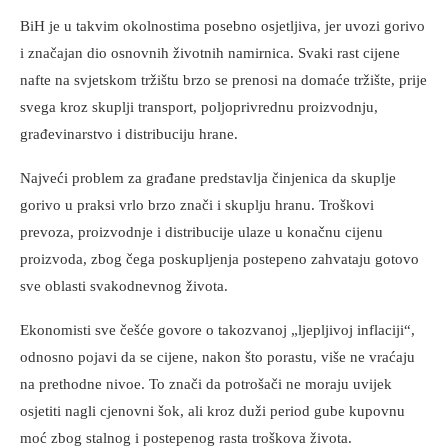
BiH je u takvim okolnostima posebno osjetljiva, jer uvozi gorivo
i značajan dio osnovnih životnih namirnica. Svaki rast cijene
nafte na svjetskom tržištu brzo se prenosi na domaće tržište, prije
svega kroz skuplji transport, poljoprivrednu proizvodnju,
građevinarstvo i distribuciju hrane.
Najveći problem za građane predstavlja činjenica da skuplje
gorivo u praksi vrlo brzo znači i skuplju hranu. Troškovi
prevoza, proizvodnje i distribucije ulaze u konačnu cijenu
proizvoda, zbog čega poskupljenja postepeno zahvataju gotovo
sve oblasti svakodnevnog života.
Ekonomisti sve češće govore o takozvanoj „ljepljivoj inflaciji“,
odnosno pojavi da se cijene, nakon što porastu, više ne vraćaju
na prethodne nivoe. To znači da potrošači ne moraju uvijek
osjetiti nagli cjenovni šok, ali kroz duži period gube kupovnu
moć zbog stalnog i postepenog rasta troškova života.