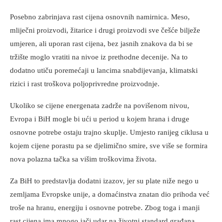
Posebno zabrinjava rast cijena osnovnih namirnica. Meso,
mliječni proizvodi, žitarice i drugi proizvodi sve češće bilježe
umjeren, ali uporan rast cijena, bez jasnih znakova da bi se
tržište moglo vratiti na nivoe iz prethodne decenije. Na to
dodatno utiču poremećaji u lancima snabdijevanja, klimatski
rizici i rast troškova poljoprivredne proizvodnje.
Ukoliko se cijene energenata zadrže na povišenom nivou,
Evropa i BiH mogle bi ući u period u kojem hrana i druge
osnovne potrebe ostaju trajno skuplje. Umjesto ranijeg ciklusa u
kojem cijene porastu pa se djelimično smire, sve više se formira
nova polazna tačka sa višim troškovima života.
Za BiH to predstavlja dodatni izazov, jer su plate niže nego u
zemljama Evropske unije, a domaćinstva znatan dio prihoda već
troše na hranu, energiju i osnovne potrebe. Zbog toga i manji
rast cijena ima mnogo jači udar na životni standard građana.