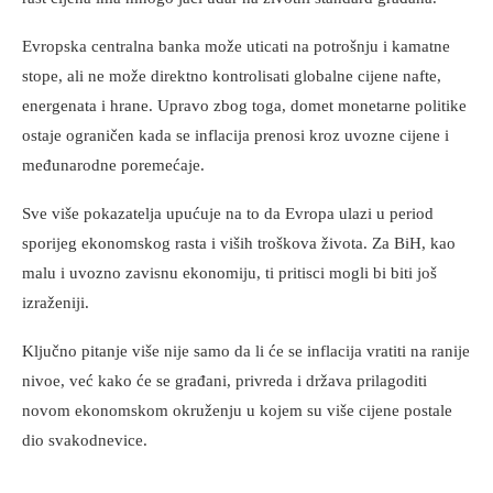
Evropska centralna banka može uticati na potrošnju i kamatne
stope, ali ne može direktno kontrolisati globalne cijene nafte,
energenata i hrane. Upravo zbog toga, domet monetarne politike
ostaje ograničen kada se inflacija prenosi kroz uvozne cijene i
međunarodne poremećaje.
Sve više pokazatelja upućuje na to da Evropa ulazi u period
sporijeg ekonomskog rasta i viših troškova života. Za BiH, kao
malu i uvozno zavisnu ekonomiju, ti pritisci mogli bi biti još
izraženiji.
Ključno pitanje više nije samo da li će se inflacija vratiti na ranije
nivoe, već kako će se građani, privreda i država prilagoditi
novom ekonomskom okruženju u kojem su više cijene postale
dio svakodnevice.