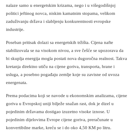
nalaze samo u energetskim krizama, nego i u višegodišnjoj
politici jeftinog novca, niskim kamatnim stopama, velikom
zaduživanju država i slabljenju konkurentnosti evropske
industrije.
Poseban pritisak dolazi sa energetskih tržišta. Cijena nafte
stabilizovala se na visokom nivou, a sve češće se upozorava da
bi skuplja energija mogla postati nova dugoročna realnost. Takva
kretanja direktno utiču na cijene goriva, transporta, hrane i
usluga, a posebno pogađaju zemlje koje su zavisne od uvoza
energenata.
Prema podacima koji se navode u ekonomskim analizama, cijene
goriva u Evropskoj uniji bilježe snažan rast, dok je dizel u
pojedinim državama dostigao izuzetno visoke iznose. U
pojedinim dijelovima Evrope cijene goriva, preračunate u
konvertibilne marke, kreću se i do oko 4,50 KM po litru.