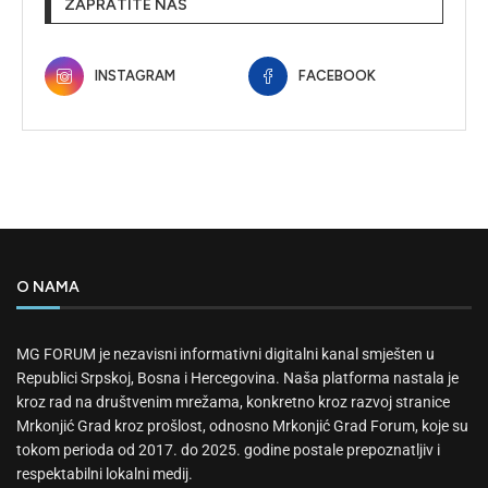
ZAPRATITE NAS
INSTAGRAM
FACEBOOK
O NAMA
MG FORUM je nezavisni informativni digitalni kanal smješten u
Republici Srpskoj, Bosna i Hercegovina. Naša platforma nastala je
kroz rad na društvenim mrežama, konkretno kroz razvoj stranice
Mrkonjić Grad kroz prošlost, odnosno Mrkonjić Grad Forum, koje su
tokom perioda od 2017. do 2025. godine postale prepoznatljiv i
respektabilni lokalni medij.