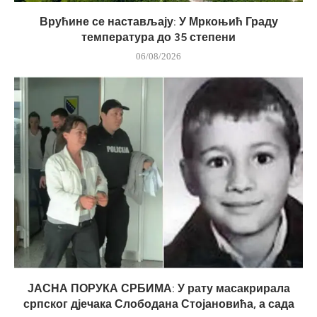
Врућине се настављају: У Мркоњић Граду
температура до 35 степени
06/08/2026
ЈАСНА ПОРУКА СРБИМА: У рату масакрирала
српског дјечака Слободана Стојановића, а сада