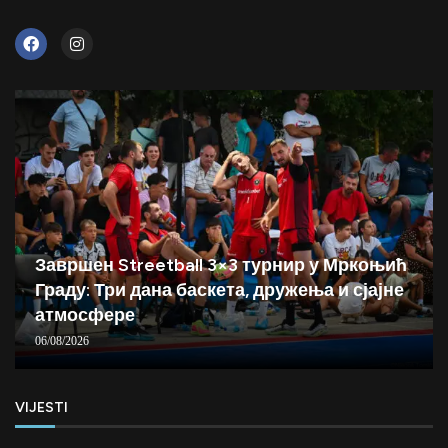
Завршен Streetball 3×3 турнир у Мркоњић
Граду: Три дана баскета, дружења и сјајне
атмосфере
06/08/2026
VIJESTI