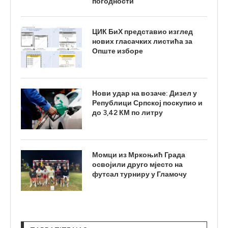
погодности
ЦИК БиХ представио изглед
нових гласачких листића за
Опште изборе
Нови удар на возаче: Дизел у
Републици Српској поскупио и
до 3,42 КМ по литру
Момци из Мркоњић Града
освојили друго мјесто на
футсал турниру у Гламочу