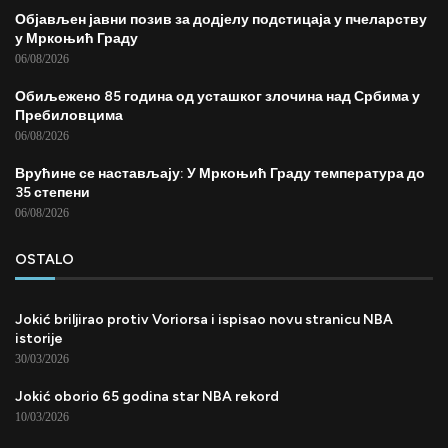
Објављен јавни позив за додјелу подстицаја у пчеларству
у Мркоњић Граду
06/08/2026
Обиљежено 85 година од усташког злочина над Србима у
Пребиловцима
06/08/2026
Врућине се настављају: У Мркоњић Граду температура до
35 степени
06/08/2026
OSTALO
Jokić briljirao protiv Voriorsa i ispisao novu stranicu NBA
istorije
30/03/2026
Jokić oborio 65 godina star NBA rekord
10/03/2026