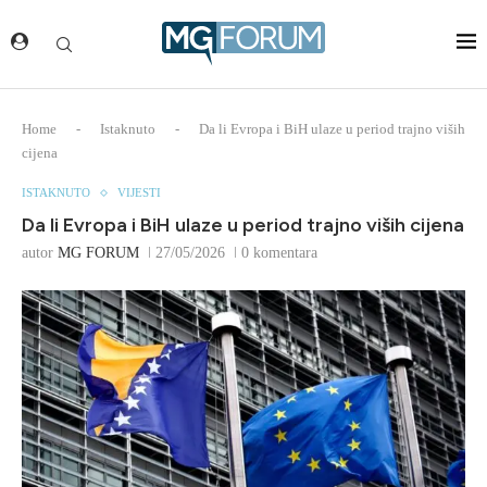
Home
-
Istaknuto
-
Da li Evropa i BiH ulaze u period trajno viših
cijena
ISTAKNUTO
VIJESTI
Da li Evropa i BiH ulaze u period trajno viših cijena
autor
MG FORUM
27/05/2026
0 komentara