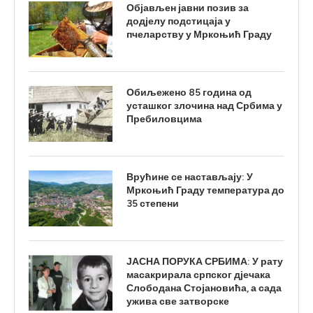
Објављен јавни позив за
додјелу подстицаја у
пчеларству у Мркоњић Граду
Обиљежено 85 година од
усташког злочина над Србима у
Пребиловцима
Врућине се настављају: У
Мркоњић Граду температура до
35 степени
ЈАСНА ПОРУКА СРБИМА: У рату
масакрирала српског дјечака
Слободана Стојановића, а сада
ужива све затворске