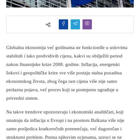
Globalna ekonomija već godinama ne funkcioniše u uslovima
stabilnih i lako predvidivih cijena, kakvi su obilježili period
nakon finansijske krize 2008. godine. Inflacija, energetski
šokovi i geopolitičke krize sve više postaju stalna pozadina
ekonomskog života, zbog čega rast cijena više nije samo
prolazna pojava, već proces koji se postepeno ugrađuje u
privredni sistem.
Na takve trendove upozoravaju i ekonomski analitičari, koji
smatraju da inflacija u Evropi i na prostoru Balkana više nije
samo posljedica kratkoročnih poremećaja, već dugoročan i
strukturni problem. Prema njihovim ocjenama, uzroci se ne