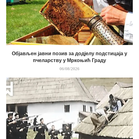
Објављен јавни позив за додјелу подстицаја у
пчеларству у Мркоњић Граду
06/08/2026