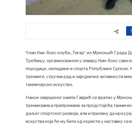
Члан Кик-бокс клуба „Тигар“ из Мркоњић Града Д
Требињу, организованом у оквиру Кик-бокс саве
породице, омладине и спорта Републике Српске. К
тренинге, стручни рад и заједничке активности им
такмичарско искуство.
Након завршеног кампа Гаврић се вратио у Мркоњи
тренинзима и припремама за предстојећа такмиче
даљег спортског развоја, али и прилику да кроз р
искуства која ће му бити од користи у наставку сез