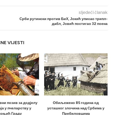
sljedeći članak
Срби рутински против БиХ, Јокић уписао трипл-
дабл, Јовић постигао 32 поена
ČNE VIJESTI
вни позив за додјелу
Обиљежено 85 година од
ја у пчеларству у
усташког злочина над Србима у
оњић Граду
Пребиловцима