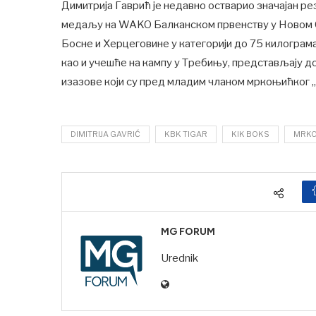
Димитрија Гаврић је недавно остварио значајан ре
медаљу на WAKO Балканском првенству у Новом Са
Босне и Херцеговине у категорији до 75 килограм
као и учешће на кампу у Требињу, представљају д
изазове који су пред младим чланом мркоњићког „
DIMITRIJA GAVRIĆ
KBK TIGAR
KIK BOKS
MRKO
MG FORUM
Urednik