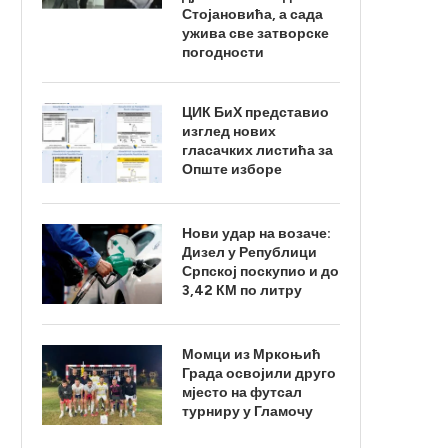
Стојановића, а сада
ужива све затворске
погодности
ЦИК БиХ представио
изглед нових
гласачких листића за
Опште изборе
Нови удар на возаче:
Дизел у Републици
Српској поскупио и до
3,42 КМ по литру
Момци из Мркоњић
Града освојили друго
мјесто на футсал
турниру у Гламочу