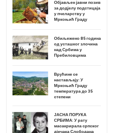
Објављен јавни позив
за додјелу подстицаја
у пчеларству у
Мркоњић Граду
Обиљежено 85 година
од усташког злочина
над Србима у
Пребиловцима
Врућине се
настављају: У
Мркоњић Граду
температура до 35
степени
ЈАСНА ПОРУКА
СРБИМА: У рату
масакрирала српског
дјечака Слободана