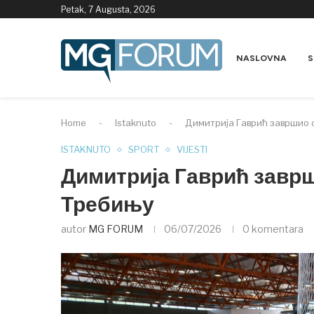
Petak, 7 Augusta, 2026
NASLOVNA
S
Home
-
Istaknuto
-
Димитрија Гаврић завршио 
ISTAKNUTO
SPORT
VIJESTI
Димитрија Гаврић завр
Требињу
autor
MG FORUM
06/07/2026
0 komentara