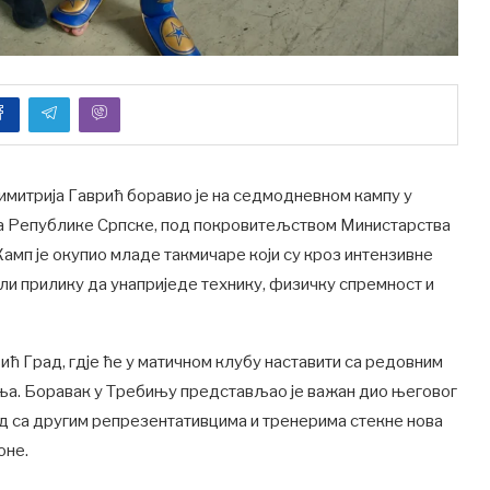
имитрија Гаврић боравио је на седмодневном кампу у
за Републике Српске, под покровитељством Министарства
амп је окупио младе такмичаре који су кроз интензивне
али прилику да унаприједе технику, физичку спремност и
ћ Град, гдје ће у матичном клубу наставити са редовним
ња. Боравак у Требињу представљао је важан дио његовог
ад са другим репрезентативцима и тренерима стекне нова
оне.