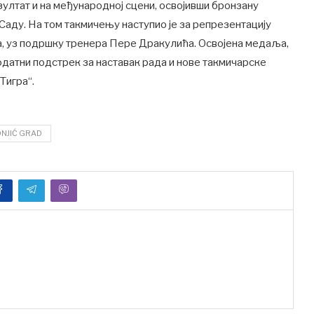
зултат и на међународној сцени, освојивши бронзану
ду. На том такмичењу наступио је за репрезентацију
а, уз подршку тренера Пере Дракулића. Освојена медаља,
одатни подстрек за наставак рада и нове такмичарске
Тигра“.
NJIĆ GRAD