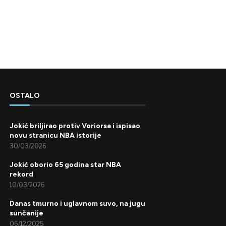
OSTALO
Jokić briljirao protiv Voriorsa i ispisao
novu stranicu NBA istorije
30/03/2026
Jokić oborio 65 godina star NBA
rekord
10/03/2026
Danas tmurno i uglavnom suvo, na jugu
sunčanije
06/12/2025