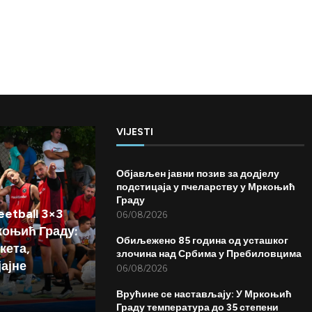
VIJESTI
Објављен јавни позив за додјелу
подстицаја у пчеларству у Мркоњић
Граду
etball 3×3
06/08/2026
коњић Граду:
Обиљежено 85 година од усташког
кета,
злочина над Србима у Пребиловцима
јајне
06/08/2026
Врућине се настављају: У Мркоњић
Граду температура до 35 степени