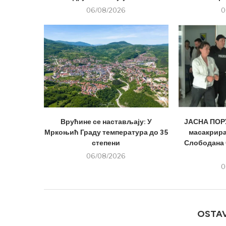
06/08/2026
0
Врућине се настављају: У
ЈАСНА ПОРУ
Мркоњић Граду температура до 35
масакрира
степени
Слободана 
06/08/2026
0
OSTA