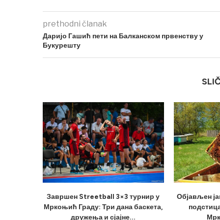
prethodni članak
Дариjо Гашић пети на Балканском првенству у
Букурешту
SLI
Завршен Streetball 3×3 турнир у
Објављен ја
Мркоњић Граду: Три дана баскета,
подстица
дружења и сјајне...
Мрк