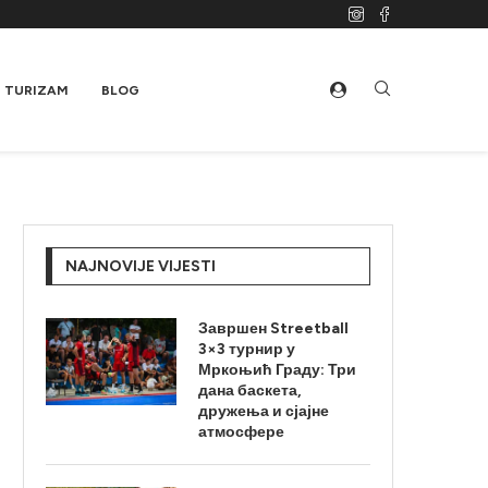
TURIZAM
BLOG
NAJNOVIJE VIJESTI
Завршен Streetball
3×3 турнир у
Мркоњић Граду: Три
дана баскета,
дружења и сјајне
атмосфере