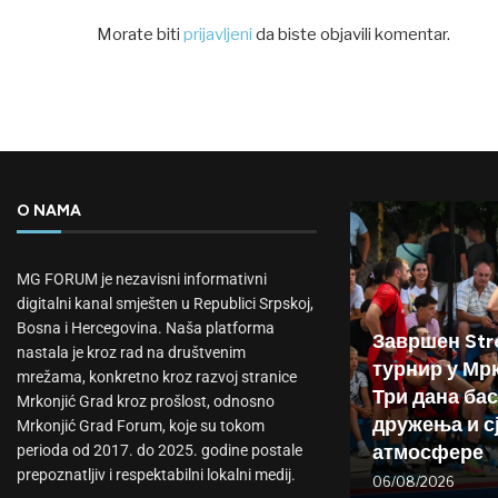
Morate biti
prijavljeni
da biste objavili komentar.
O NAMA
MG FORUM je nezavisni informativni
digitalni kanal smješten u Republici Srpskoj,
Bosna i Hercegovina. Naša platforma
Завршен Stre
nastala je kroz rad na društvenim
турнир у Мр
mrežama, konkretno kroz razvoj stranice
Три дана бас
Mrkonjić Grad kroz prošlost, odnosno
дружења и с
Mrkonjić Grad Forum, koje su tokom
атмосфере
perioda od 2017. do 2025. godine postale
prepoznatljiv i respektabilni lokalni medij.
06/08/2026