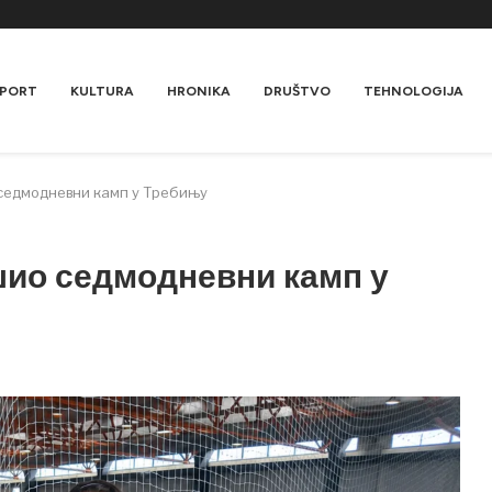
PORT
KULTURA
HRONIKA
DRUŠTVO
TEHNOLOGIJA
седмодневни камп у Требињу
шио седмодневни камп у