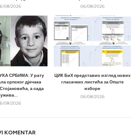
6/08/2026
06/08/2026
КА СРБИМА: У рату
ЦИК БиХ представио изглед нових
ла српског дјечака
гласачких листића за Опште
Стојановића, а сада
изборе
ужива...
06/08/2026
6/08/2026
VI KOMENTAR