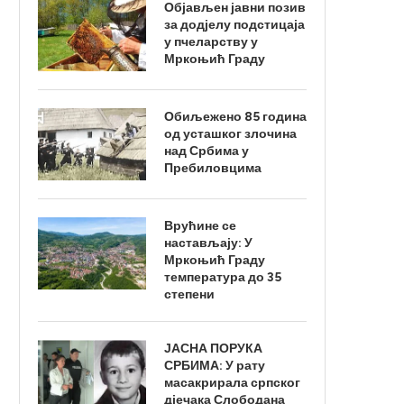
Објављен јавни позив
за додјелу подстицаја
у пчеларству у
Мркоњић Граду
Обиљежено 85 година
од усташког злочина
над Србима у
Пребиловцима
Врућине се
настављају: У
Мркоњић Граду
температура до 35
степени
ЈАСНА ПОРУКА
СРБИМА: У рату
масакрирала српског
дјечака Слободана