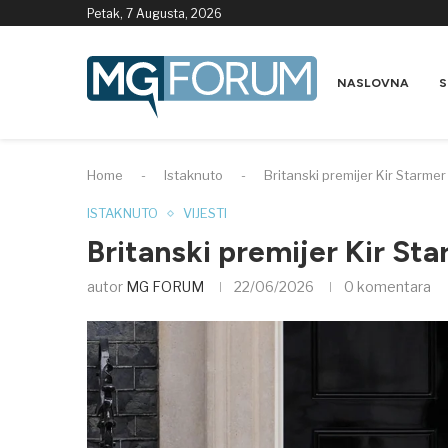
Petak, 7 Augusta, 2026
NASLOVNA
S
Home
-
Istaknuto
-
Britanski premijer Kir Starme
ISTAKNUTO
VIJESTI
Britanski premijer Kir St
autor
MG FORUM
22/06/2026
0 komentara