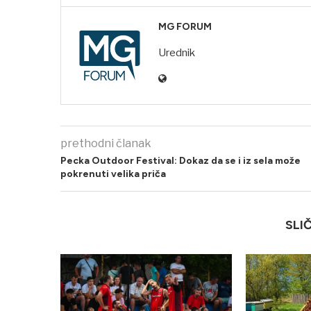
MG FORUM
Urednik
prethodni članak
Pecka Outdoor Festival: Dokaz da se i iz sela može
pokrenuti velika priča
SLI