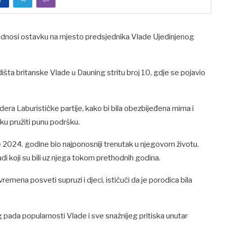
podnosi ostavku na mjesto predsjednika Vlade Ujedinjenog
šta britanske Vlade u Dauning stritu broj 10, gdje se pojavio
idera Laburističke partije, kako bi bila obezbijeđena mirna i
iku pružiti punu podršku.
e 2024. godine bio najponosniji trenutak u njegovom životu.
adi koji su bili uz njega tokom prethodnih godina.
remena posveti supruzi i djeci, ističući da je porodica bila
pada popularnosti Vlade i sve snažnijeg pritiska unutar