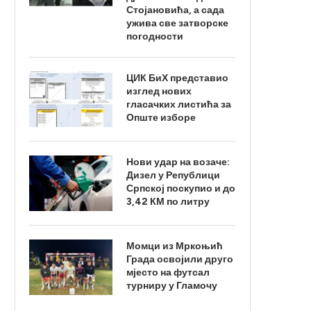
Стојановића, а сада
ужива све затворске
погодности
ЦИК БиХ представио
изглед нових
гласачких листића за
Опште изборе
Нови удар на возаче:
Дизел у Републици
Српској поскупио и до
3,42 КМ по литру
Момци из Мркоњић
Града освојили друго
мјесто на футсал
турниру у Гламочу