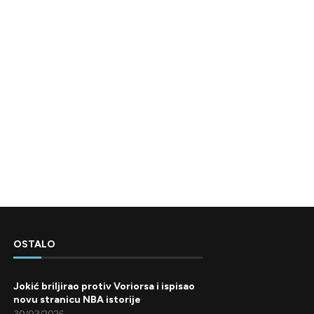
OSTALO
Jokić briljirao protiv Voriorsa i ispisao
novu stranicu NBA istorije