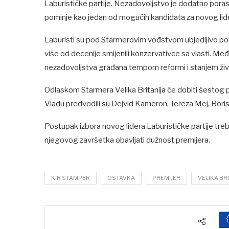
Laburističke partije. Nezadovoljstvo je dodatno poras
pominje kao jedan od mogućih kandidata za novog lid
Laburisti su pod Starmerovim vođstvom ubjedljivo pobij
više od decenije smijenili konzervativce sa vlasti. M
nezadovoljstva građana tempom reformi i stanjem ži
Odlaskom Starmera Velika Britanija će dobiti šestog p
Vladu predvodili su Dejvid Kameron, Tereza Mej, Boris 
Postupak izbora novog lidera Laburističke partije tr
njegovog završetka obavljati dužnost premijera.
KIR STAMPER
OSTAVKA
PREMIJER
VELIKA BR