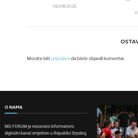
06/08/2026
0
OSTA
Morate biti
prijavljeni
da biste objavili komentar.
O NAMA
MG FORUM je nezavisni informativni
digitalni kanal smješten u Republici Srpskoj,