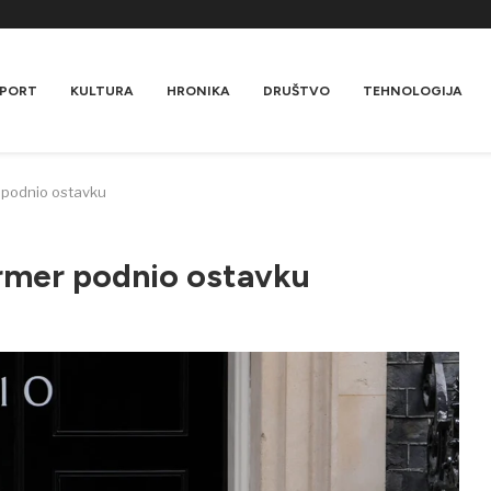
PORT
KULTURA
HRONIKA
DRUŠTVO
TEHNOLOGIJA
r podnio ostavku
armer podnio ostavku