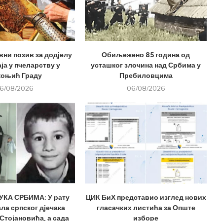
вни позив за додјелу
Обиљежено 85 година од
ја у пчеларству у
усташког злочина над Србима у
оњић Граду
Пребиловцима
6/08/2026
06/08/2026
КА СРБИМА: У рату
ЦИК БиХ представио изглед нових
ла српског дјечака
гласачких листића за Опште
Стојановића, а сада
изборе