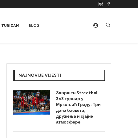
TURIZAM
BLOG
NAJNOVIJE VIJESTI
Завршен Streetball
3×3 турнир у
Мркоњић Граду: Три
дана баскета,
дружења и сјајне
атмосфере