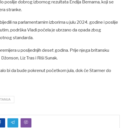
lo poslije dobrog izbornog rezultata Endija Bernama, koji se
era stranke.
edili na parlamentarnim izborima u julu 2024. godine i poslije
eđutim, podrška Vladi počela je ubrzano da opada zbog
votnog standarda.
remijera u posljednjih deset godina. Prije njega britansku
Džonson, Liz Tras i Riši Sunak.
ebalo bi da bude pokrenut početkom jula, dok će Starmer do
ITANIJA