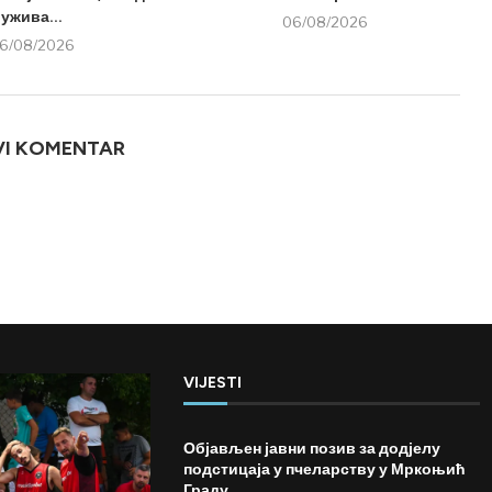
ужива...
06/08/2026
6/08/2026
VI KOMENTAR
VIJESTI
Објављен јавни позив за додјелу
подстицаја у пчеларству у Мркоњић
Граду