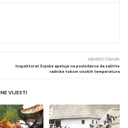
sljedeći članak
Inspektorat Srpske apeluje na poslodavce da zaštite
radnike tokom visokih temperatura
ČNE VIJESTI