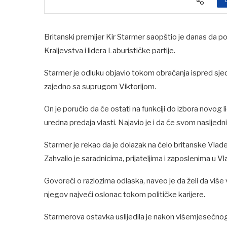
Britanski premijer Kir Starmer saopštio je danas da 
Kraljevstva i lidera Laburističke partije.
Starmer je odluku objavio tokom obraćanja ispred sjedi
zajedno sa suprugom Viktorijom.
On je poručio da će ostati na funkciji do izbora novog l
uredna predaja vlasti. Najavio je i da će svom nasljedn
Starmer je rekao da je dolazak na čelo britanske Vlad
Zahvalio je saradnicima, prijateljima i zaposlenima u Vl
Govoreći o razlozima odlaska, naveo je da želi da više v
njegov najveći oslonac tokom političke karijere.
Starmerova ostavka uslijedila je nakon višemjesečnog 