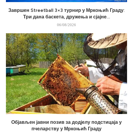
Завршен Streetball 3×3 турнир у Мркоњић Граду:
Три дана баскета, дружења и сјајне...
06/08/2026
Објављен јавни позив за додјелу подстицаја у
пчеларству у Мркоњић Граду