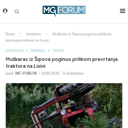
Home
-
Istaknuto
-
Muškarac iz Šipova poginuo prilikom
prevrtanja traktora na Lisini
ISTAKNUTO
HRONIKA
VIJESTI
Muškarac iz Šipova poginuo prilikom prevrtanja
traktora na Lisini
autor
MG FORUM
24/06/2026
0 komentara