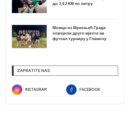
до 3,42 КМ по литру
Момци из Мркоњић Града
освојили друго мјесто на
футсал турниру у Гламочу
ZAPRATITE NAS
INSTAGRAM
FACEBOOK