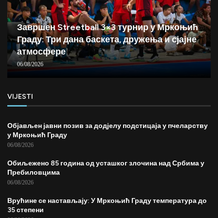
Завршен Streetball 3×3 турнир у Мркоњић
Граду: Три дана баскета, дружења и сјајне
атмосфере
06/08/2026
VIJESTI
Објављен јавни позив за додјелу подстицаја у пчеларству
у Мркоњић Граду
06/08/2026
Обиљежено 85 година од усташког злочина над Србима у
Пребиловцима
06/08/2026
Врућине се настављају: У Мркоњић Граду температура до
35 степени