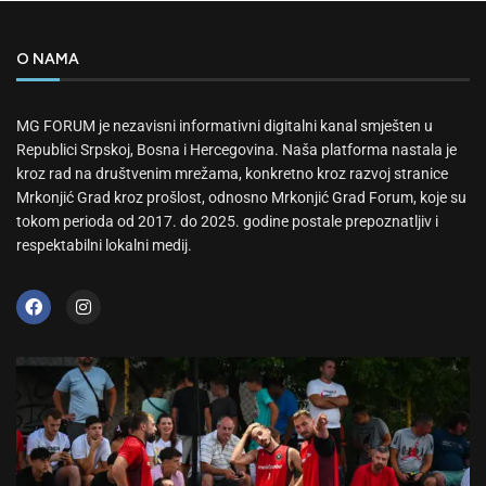
O NAMA
MG FORUM je nezavisni informativni digitalni kanal smješten u
Republici Srpskoj, Bosna i Hercegovina. Naša platforma nastala je
kroz rad na društvenim mrežama, konkretno kroz razvoj stranice
Mrkonjić Grad kroz prošlost, odnosno Mrkonjić Grad Forum, koje su
tokom perioda od 2017. do 2025. godine postale prepoznatljiv i
respektabilni lokalni medij.