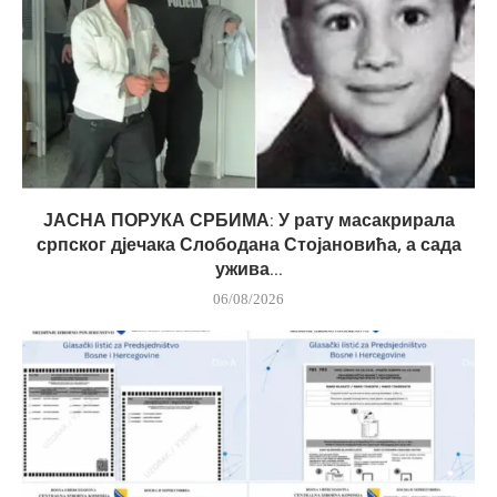
ЈАСНА ПОРУКА СРБИМА: У рату масакрирала
српског дјечака Слободана Стојановића, а сада
ужива...
06/08/2026