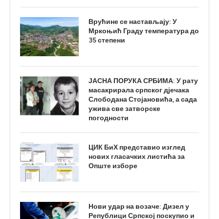
Врућине се настављају: У
Мркоњић Граду температура до
35 степени
ЈАСНА ПОРУКА СРБИМА: У рату
масакрирала српског дјечака
Слободана Стојановића, а сада
ужива све затворске
погодности
ЦИК БиХ представио изглед
нових гласачких листића за
Опште изборе
Нови удар на возаче: Дизел у
Републици Српској поскупио и