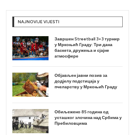
NAJNOVIJE VIJESTI
Завршен Streetball 3×3 турнир
у Мркоњић Граду: Три дана
баскета, дружења и сјајне
атмосфере
Објављен јавни позив за
додјелу подстицаја у
пчеларству у Мркоњић Граду
Обиљежено 85 година од
усташког злочина над Србима у
Пребиловцима