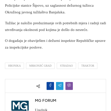
Policijske stanice Šipovo, uz saglasnost dežurnog tužioca
Okružnog javnog tužilaštva Banjaluka.
Tužilac je naložio preduzimanje svih potrebnih mjera i radnji radi
utvrđivanja okolnosti pod kojima je došlo do nesreće.
O događaju je obaviješten i dežurni inspektor Republičke uprave
za inspekcijske poslove.
HRONIKA
MRKONJIĆ GRAD
STRADAO
TRAKTOR
MG FORUM
Urednik