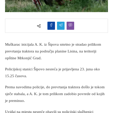
Muškarac inicijala A. K. iz Šipova smrtno je stradao prilikom
prevrtanja traktora na području planine Lisina, na teritoriji
opštine Mrkonjić Grad.
Policijskoj stanici Šipovo nesreća je prijavljena 23. juna oko
15.25 časova.
Prema navodima policije, do prevrtanja traktora došlo je tokom
sječe stabala, a A. K. je tom prilikom zadobio povrede od kojih
je preminuo.
Uviđaj na mjestu nesreće obavili su policijski službenici