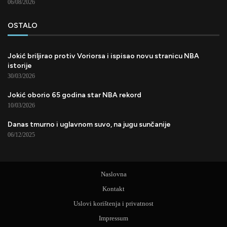
06/08/2026
OSTALO
Jokić briljirao protiv Voriorsa i ispisao novu stranicu NBA
istorije
30/03/2026
Jokić oborio 65 godina star NBA rekord
10/03/2026
Danas tmurno i uglavnom suvo, na jugu sunčanije
06/12/2025
Naslovna
Kontakt
Uslovi korištenja i privatnost
Impressum