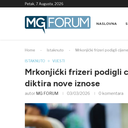
Petak, 7 Augusta, 2026
NASLOVNA
S
Home
-
Istaknuto
-
Mrkonjićki frizeri podigli cije
ISTAKNUTO
VIJESTI
Mrkonjićki frizeri podigli 
diktira nove iznose
autor
MG FORUM
03/03/2026
0 komentara