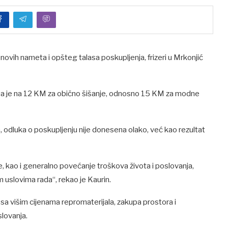
ih nameta i opšteg talasa poskupljenja, frizeri u Mrkonjić
ćana je na 12 KM za obično šišanje, odnosno 15 KM za modne
n, odluka o poskupljenju nije donesena olako, već kao rezultat
je, kao i generalno povećanje troškova života i poslovanja,
m uslovima rada“, rekao je Kaurin.
 sa višim cijenama repromaterijala, zakupa prostora i
slovanja.