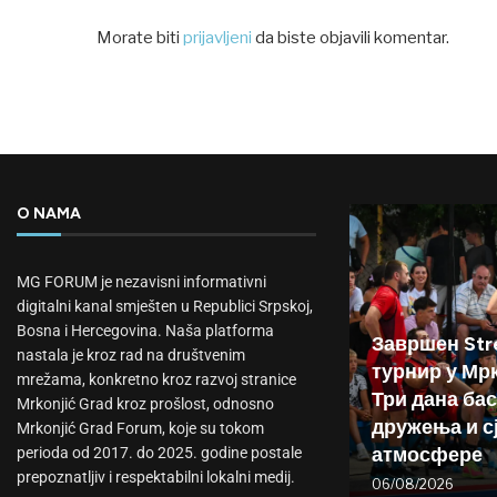
Morate biti
prijavljeni
da biste objavili komentar.
O NAMA
MG FORUM je nezavisni informativni
digitalni kanal smješten u Republici Srpskoj,
Bosna i Hercegovina. Naša platforma
Завршен Stre
nastala je kroz rad na društvenim
турнир у Мр
mrežama, konkretno kroz razvoj stranice
Три дана бас
Mrkonjić Grad kroz prošlost, odnosno
дружења и с
Mrkonjić Grad Forum, koje su tokom
атмосфере
perioda od 2017. do 2025. godine postale
prepoznatljiv i respektabilni lokalni medij.
06/08/2026