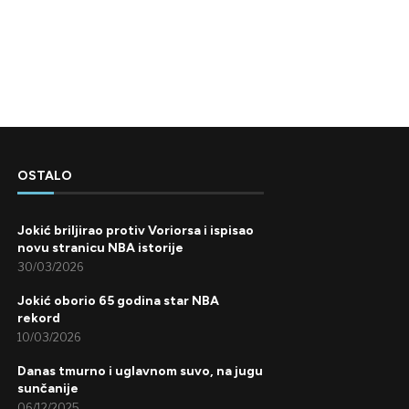
OSTALO
Jokić briljirao protiv Voriorsa i ispisao
novu stranicu NBA istorije
30/03/2026
Jokić oborio 65 godina star NBA
rekord
10/03/2026
Danas tmurno i uglavnom suvo, na jugu
sunčanije
06/12/2025