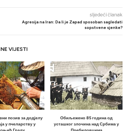
sljedeći članak
Agresija na Iran: Da li je Zapad sposoban sagledati
sopstvene sjenke?
ČNE VIJESTI
вни позив за додјелу
Обиљежено 85 година од
ја у пчеларству у
усташког злочина над Србима у
оњић Граду
Пребиловцима