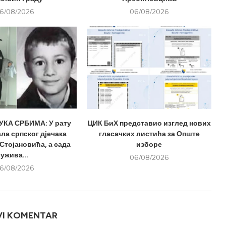
6/08/2026
06/08/2026
КА СРБИМА: У рату
ЦИК БиХ представио изглед нових
ла српског дјечака
гласачких листића за Опште
Стојановића, а сада
изборе
ужива...
06/08/2026
6/08/2026
VI KOMENTAR