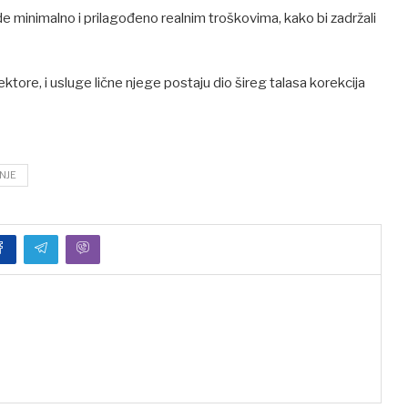
de minimalno i prilagođeno realnim troškovima, kako bi zadržali
ore, i usluge lične njege postaju dio šireg talasa korekcija
NJE