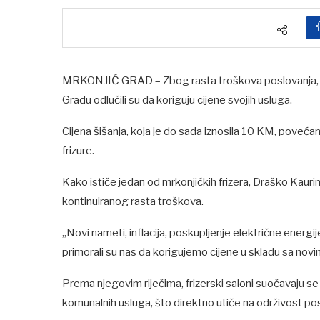
MRKONJIĆ GRAD – Zbog rasta troškova poslovanja, nov
Gradu odlučili su da koriguju cijene svojih usluga.
Cijena šišanja, koja je do sada iznosila 10 KM, pove
frizure.
Kako ističe jedan od mrkonjićkih frizera, Draško Kauri
kontinuiranog rasta troškova.
„Novi nameti, inflacija, poskupljenje električne energi
primorali su nas da korigujemo cijene u skladu sa novi
Prema njegovim riječima, frizerski saloni suočavaju se
komunalnih usluga, što direktno utiče na održivost po