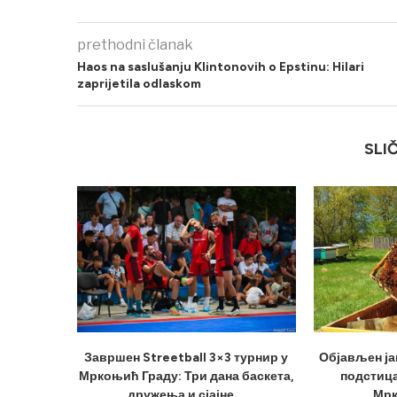
prethodni članak
Haos na saslušanju Klintonovih o Epstinu: Hilari
zaprijetila odlaskom
SLI
Завршен Streetball 3×3 турнир у
Објављен ја
Мркоњић Граду: Три дана баскета,
подстица
дружења и сјајне...
Мрк