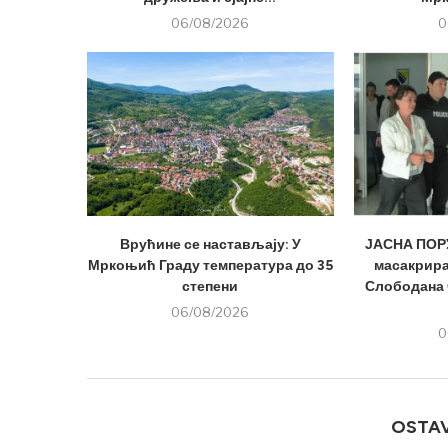
06/08/2026
0
Врућине се настављају: У
ЈАСНА ПОРУ
Мркоњић Граду температура до 35
масакрира
степени
Слободана 
06/08/2026
0
OSTA