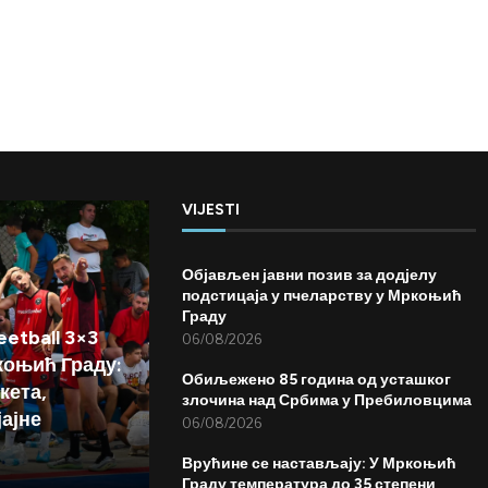
VIJESTI
Објављен јавни позив за додјелу
подстицаја у пчеларству у Мркоњић
Граду
etball 3×3
06/08/2026
коњић Граду:
Обиљежено 85 година од усташког
кета,
злочина над Србима у Пребиловцима
јајне
06/08/2026
Врућине се настављају: У Мркоњић
Граду температура до 35 степени