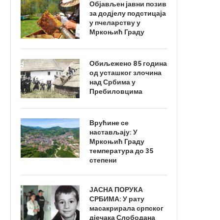
Објављен јавни позив
за додјелу подстицаја
у пчеларству у
Мркоњић Граду
Обиљежено 85 година
од усташког злочина
над Србима у
Пребиловцима
Врућине се
настављају: У
Мркоњић Граду
температура до 35
степени
ЈАСНА ПОРУКА
СРБИМА: У рату
масакрирала српског
дјечака Слободана