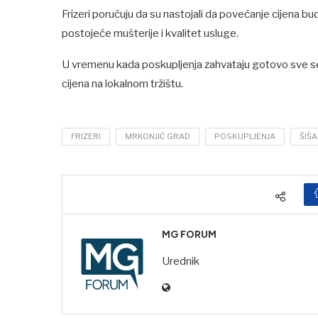
Frizeri poručuju da su nastojali da povećanje cijena bu
postojeće mušterije i kvalitet usluge.
U vremenu kada poskupljenja zahvataju gotovo sve sekt
cijena na lokalnom tržištu.
FRIZERI
MRKONJIĆ GRAD
POSKUPLJENJA
ŠIŠA
MG FORUM
Urednik