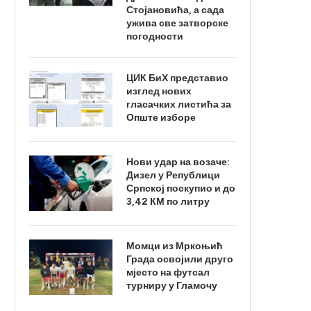
Стојановића, а сада
ужива све затворске
погодности
ЦИК БиХ представио
изглед нових
гласачких листића за
Опште изборе
Нови удар на возаче:
Дизел у Републици
Српској поскупио и до
3,42 КМ по литру
Момци из Мркоњић
Града освојили друго
мјесто на футсал
турниру у Гламочу