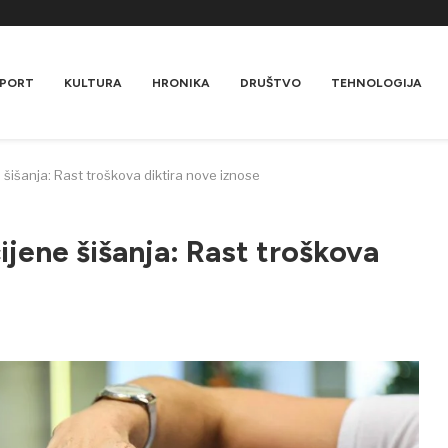
PORT
KULTURA
HRONIKA
DRUŠTVO
TEHNOLOGIJA
ne šišanja: Rast troškova diktira nove iznose
cijene šišanja: Rast troškova