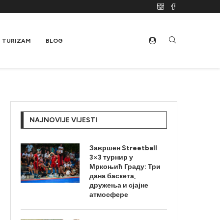
TURIZAM
BLOG
NAJNOVIJE VIJESTI
Завршен Streetball
3×3 турнир у
Мркоњић Граду: Три
дана баскета,
дружења и сјајне
атмосфере