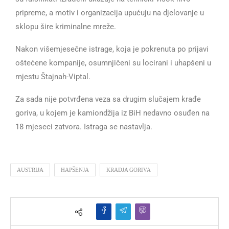
pripreme, a motiv i organizacija upućuju na djelovanje u
sklopu šire kriminalne mreže.
Nakon višemjesečne istrage, koja je pokrenuta po prijavi
oštećene kompanije, osumnjičeni su locirani i uhapšeni u
mjestu Štajnah-Viptal.
Za sada nije potvrđena veza sa drugim slučajem krađe
goriva, u kojem je kamiondžija iz BiH nedavno osuđen na
18 mjeseci zatvora. Istraga se nastavlja.
AUSTRIJA
HAPŠENJA
KRADJA GORIVA