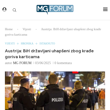
Home
-
Vijesti
-
Austrija: BiH državljani uhapšeni zbog krađe
goriva karticama
VIJESTI
HRONIKA
ISTAKNUTO
Austrija: BiH državljani uhapšeni zbog krađe
goriva karticama
autor
MG FORUM
03/06/2025
0 komentara