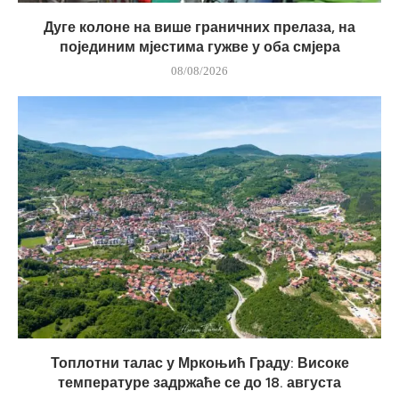
Дуге колоне на више граничних прелаза, на
појединим мјестима гужве у оба смјера
08/08/2026
Топлотни талас у Мркоњић Граду: Високе
температуре задржаће се до 18. августа