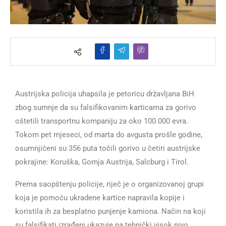
Austrijska policija uhapsila je petoricu državljana BiH
zbog sumnje da su falsifikovanim karticama za gorivo
oštetili transportnu kompaniju za oko 100.000 evra.
Tokom pet mjeseci, od marta do avgusta prošle godine,
osumnjičeni su 356 puta točili gorivo u četiri austrijske
pokrajine: Koruška, Gornja Austrija, Salcburg i Tirol.
Prema saopštenju policije, riječ je o organizovanoj grupi
koja je pomoću ukradene kartice napravila kopije i
koristila ih za besplatno punjenje kamiona. Način na koji
su falsifikati izrađeni ukazuje na tehnički visok nivo