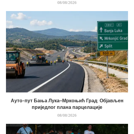
08/08/2026
Ауто-пут Бања Лука–Мркоњић Град: Објављен
приједлог плана парцелације
08/08/2026