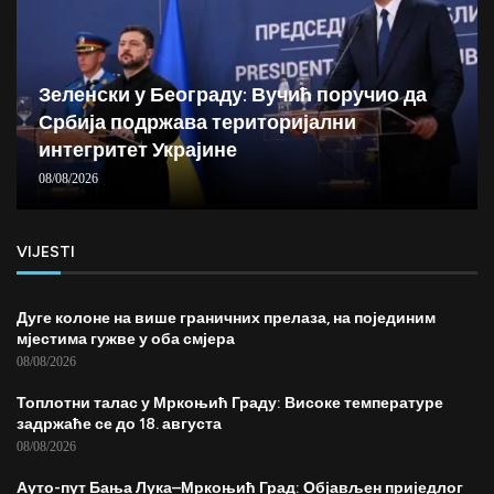
Зеленски у Београду: Вучић поручио да
Србија подржава територијални
интегритет Украјине
08/08/2026
VIJESTI
Дуге колоне на више граничних прелаза, на појединим
мјестима гужве у оба смјера
08/08/2026
Топлотни талас у Мркоњић Граду: Високе температуре
задржаће се до 18. августа
08/08/2026
Ауто-пут Бања Лука–Мркоњић Град: Објављен приједлог