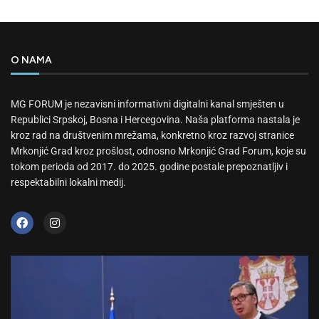
O NAMA
MG FORUM je nezavisni informativni digitalni kanal smješten u
Republici Srpskoj, Bosna i Hercegovina. Naša platforma nastala je
kroz rad na društvenim mrežama, konkretno kroz razvoj stranice
Mrkonjić Grad kroz prošlost, odnosno Mrkonjić Grad Forum, koje su
tokom perioda od 2017. do 2025. godine postale prepoznatljiv i
respektabilni lokalni medij.