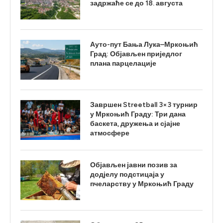
задржаће се до 18. августа
Ауто-пут Бања Лука–Мркоњић
Град: Објављен приједлог
плана парцелације
Завршен Streetball 3×3 турнир
у Мркоњић Граду: Три дана
баскета, дружења и сјајне
атмосфере
Објављен јавни позив за
додјелу подстицаја у
пчеларству у Мркоњић Граду