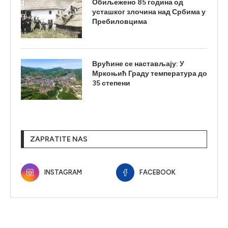
Обиљежено 85 година од
усташког злочина над Србима у
Пребиловцима
Врућине се настављају: У
Мркоњић Граду температура до
35 степени
ZAPRATITE NAS
INSTAGRAM
FACEBOOK