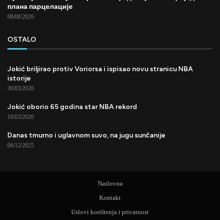
плана парцелације
08/08/2026
OSTALO
Jokić briljirao protiv Voriorsa i ispisao novu stranicu NBA
istorije
30/03/2026
Jokić oborio 65 godina star NBA rekord
10/03/2026
Danas tmurno i uglavnom suvo, na jugu sunčanije
06/12/2025
Naslovna
Kontakt
Uslovi korištenja i privatnost