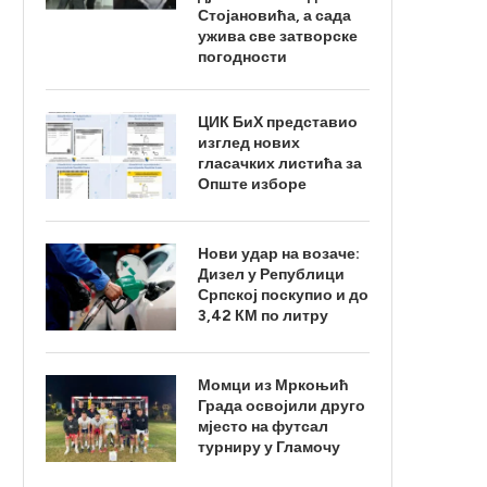
Стојановића, а сада
ужива све затворске
погодности
ЦИК БиХ представио
изглед нових
гласачких листића за
Опште изборе
Нови удар на возаче:
Дизел у Републици
Српској поскупио и до
3,42 КМ по литру
Момци из Мркоњић
Града освојили друго
мјесто на футсал
турниру у Гламочу