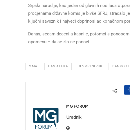
Srpski narod je, kao jedan od glavnih nosilaca otpor
procjenama državne komisije bivše SFRJ, stradalo je
ključni saveznik i najveći doprinosilac konačnom po
Danas, sedam decenija kasnije, potomci s ponosom k
opomenu – da se zlo ne ponovi.
9 MAJ
BANJA LUKA
BESMRTNI PUK
DAN POBJ
MG FORUM
Urednik