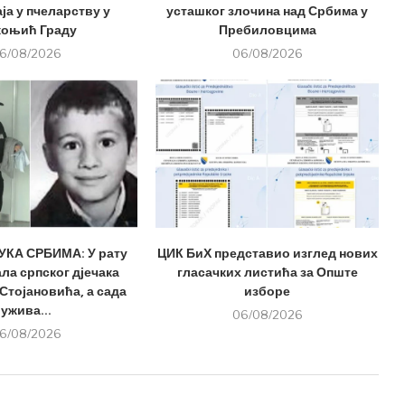
ја у пчеларству у
усташког злочина над Србима у
оњић Граду
Пребиловцима
6/08/2026
06/08/2026
КА СРБИМА: У рату
ЦИК БиХ представио изглед нових
ла српског дјечака
гласачких листића за Опште
Стојановића, а сада
изборе
ужива...
06/08/2026
6/08/2026