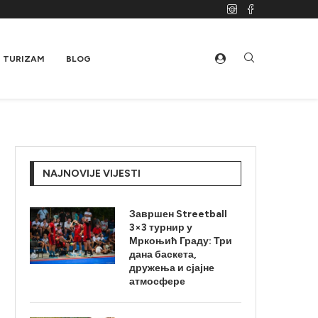
TURIZAM
BLOG
NAJNOVIJE VIJESTI
Завршен Streetball
3×3 турнир у
Мркоњић Граду: Три
дана баскета,
дружења и сјајне
атмосфере