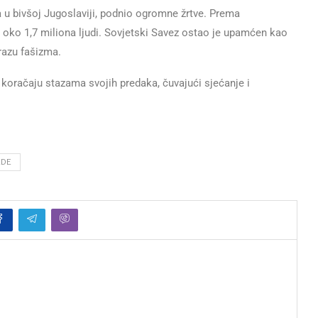
a u bivšoj Jugoslaviji, podnio ogromne žrtve. Prema
 oko 1,7 miliona ljudi. Sovjetski Savez ostao je upamćen kao
razu fašizma.
oračaju stazama svojih predaka, čuvajući sjećanje i
EDE