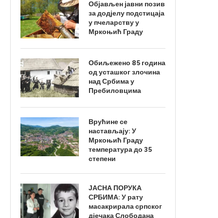
Објављен јавни позив
за додјелу подстицаја
у пчеларству у
Мркоњић Граду
Обиљежено 85 година
од усташког злочина
над Србима у
Пребиловцима
Врућине се
настављају: У
Мркоњић Граду
температура до 35
степени
ЈАСНА ПОРУКА
СРБИМА: У рату
масакрирала српског
дјечака Слободана