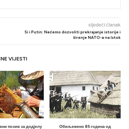
sljedeći članak
Si i Putin: Nećemo dozvoliti prekrajanje istorije i
širenje NATO-a na Istok
ČNE VIJESTI
вни позив за додјелу
Обиљежено 85 година од