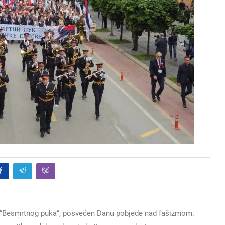
š “Besmrtnog puka”, posvećen Danu pobjede nad fašizmom.