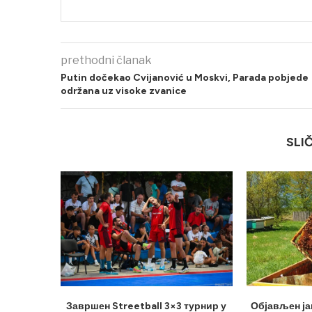
prethodni članak
Putin dočekao Cvijanović u Moskvi, Parada pobjede
održana uz visoke zvanice
SLI
Завршен Streetball 3×3 турнир у
Објављен ја