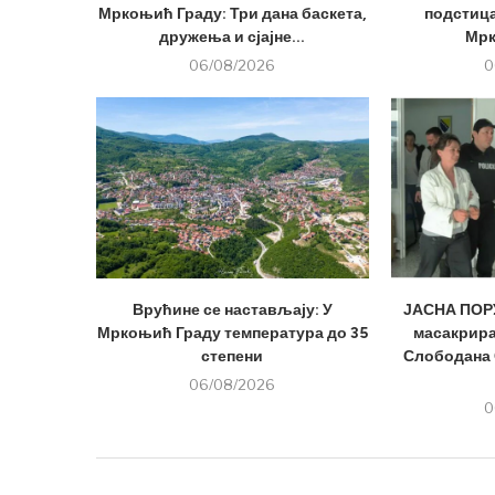
Мркоњић Граду: Три дана баскета,
подстица
дружења и сјајне...
Мрк
06/08/2026
0
Врућине се настављају: У
ЈАСНА ПОРУ
Мркоњић Граду температура до 35
масакрира
степени
Слободана 
06/08/2026
0