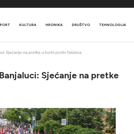
PORT
KULTURA
HRONIKA
DRUŠTVO
TEHNOLOGIJA
i: Sjećanje na pretke u borbi protiv fašizma
anjaluci: Sjećanje na pretke