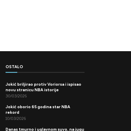
OSTALO
Jokić briljirao protiv Voriorsa i ispisao
novu stranicu NBA istorije
30/03/2026
Jokić oborio 65 godina star NBA
rekord
10/03/2026
Danas tmurno i uglavnom suvo, na jugu