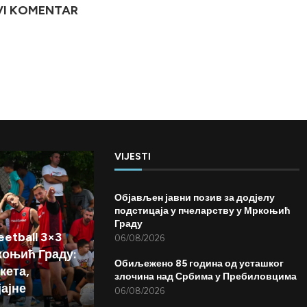
VI KOMENTAR
VIJESTI
Објављен јавни позив за додјелу
подстицаја у пчеларству у Мркоњић
Граду
etball 3×3
06/08/2026
коњић Граду:
Обиљежено 85 година од усташког
кета,
злочина над Србима у Пребиловцима
јајне
06/08/2026