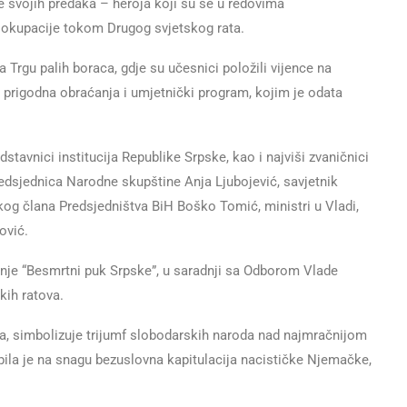
je svojih predaka – heroja koji su se u redovima
e okupacije tokom Drugog svjetskog rata.
a Trgu palih boraca, gdje su učesnici položili vijence na
prigodna obraćanja i umjetnički program, kojim je odata
stavnici institucija Republike Srpske, kao i najviši zvaničnici
edsjednica Narodne skupštine Anja Ljubojević, savjetnik
og člana Predsjedništva BiH Boško Tomić, ministri u Vladi,
ović.
enje “Besmrtni puk Srpske”, u saradnji sa Odborom Vlade
kih ratova.
a, simbolizuje trijumf slobodarskih naroda nad najmračnijom
pila je na snagu bezuslovna kapitulacija nacističke Njemačke,