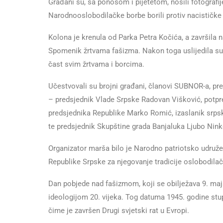
Građani su, sa ponosom i pijetetom, nosili fotografi
Narodnooslobodilačke borbe borili protiv nacističk
Kolona je krenula od Parka Petra Kočića, a završila n
Spomenik žrtvama fašizma. Nakon toga uslijedila su 
čast svim žrtvama i borcima.
Učestvovali su brojni građani, članovi SUBNOR-a, pred
– predsjednik Vlade Srpske Radovan Višković, potpr
predsjednika Republike Marko Romić, izaslanik srpsk
te predsjednik Skupštine grada Banjaluka Ljubo Nink
Organizator marša bilo je Narodno patriotsko udruž
Republike Srpske za njegovanje tradicije oslobodilač
Dan pobjede nad fašizmom, koji se obilježava 9. maj
ideologijom 20. vijeka. Tog datuma 1945. godine stu
čime je završen Drugi svjetski rat u Evropi.