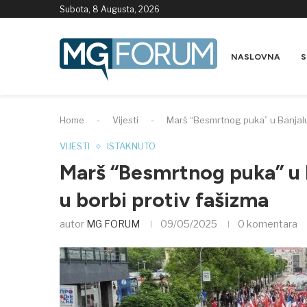
Subota, 8 Augusta, 2026
NASLOVNA
S
Home
-
Vijesti
-
Marš “Besmrtnog puka” u Banjaluc
VIJESTI
ISTAKNUTO
Marš “Besmrtnog puka” u B
u borbi protiv fašizma
autor
MG FORUM
09/05/2025
0 komentara