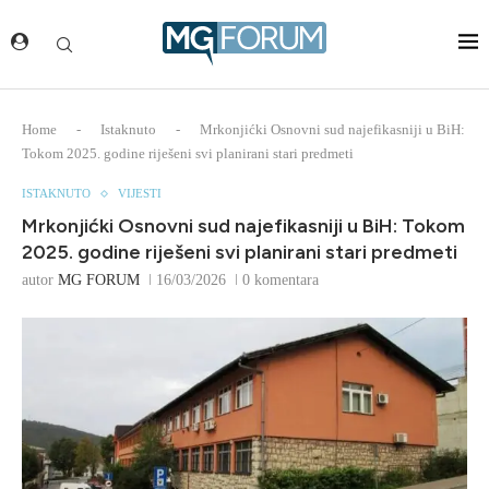
Home
-
Istaknuto
-
Mrkonjićki Osnovni sud najefikasniji u BiH:
Tokom 2025. godine riješeni svi planirani stari predmeti
ISTAKNUTO
VIJESTI
Mrkonjićki Osnovni sud najefikasniji u BiH: Tokom
2025. godine riješeni svi planirani stari predmeti
autor
MG FORUM
16/03/2026
0 komentara