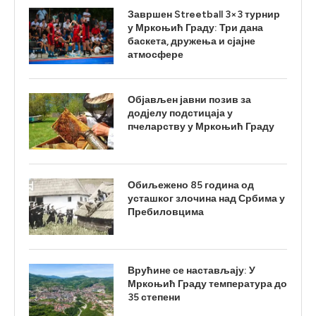
Завршен Streetball 3×3 турнир
у Мркоњић Граду: Три дана
баскета, дружења и сјајне
атмосфере
Објављен јавни позив за
додјелу подстицаја у
пчеларству у Мркоњић Граду
Обиљежено 85 година од
усташког злочина над Србима у
Пребиловцима
Врућине се настављају: У
Мркоњић Граду температура до
35 степени