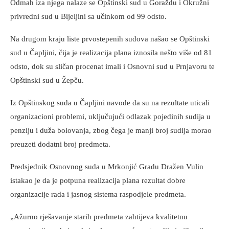
Odmah iza njega nalaze se Opštinski sud u Goraždu i Okružni
privredni sud u Bijeljini sa učinkom od 99 odsto.
Na drugom kraju liste prvostepenih sudova našao se Opštinski
sud u Čapljini, čija je realizacija plana iznosila nešto više od 81
odsto, dok su sličan procenat imali i Osnovni sud u Prnjavoru te
Opštinski sud u Žepču.
Iz Opštinskog suda u Čapljini navode da su na rezultate uticali
organizacioni problemi, uključujući odlazak pojedinih sudija u
penziju i duža bolovanja, zbog čega je manji broj sudija morao
preuzeti dodatni broj predmeta.
Predsjednik Osnovnog suda u Mrkonjić Gradu Dražen Vulin
istakao je da je potpuna realizacija plana rezultat dobre
organizacije rada i jasnog sistema raspodjele predmeta.
„Ažurno rješavanje starih predmeta zahtijeva kvalitetnu