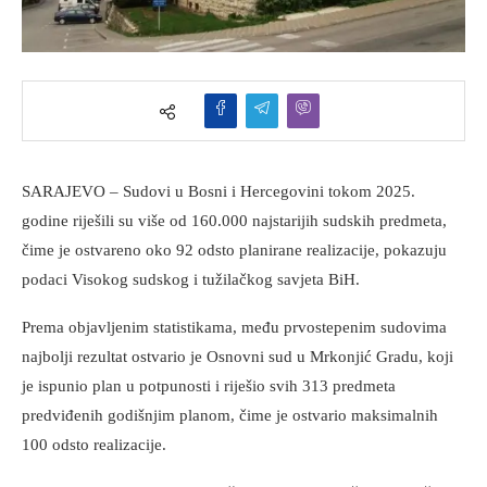
SARAJEVO – Sudovi u Bosni i Hercegovini tokom 2025.
godine riješili su više od 160.000 najstarijih sudskih predmeta,
čime je ostvareno oko 92 odsto planirane realizacije, pokazuju
podaci Visokog sudskog i tužilačkog savjeta BiH.
Prema objavljenim statistikama, među prvostepenim sudovima
najbolji rezultat ostvario je Osnovni sud u Mrkonjić Gradu, koji
je ispunio plan u potpunosti i riješio svih 313 predmeta
predviđenih godišnjim planom, čime je ostvario maksimalnih
100 odsto realizacije.