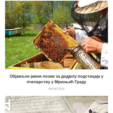
Објављен јавни позив за додјелу подстицаја у
пчеларству у Мркоњић Граду
06/08/2026