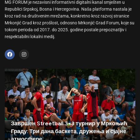
MG FORUM je nezavisni informativni digitalni kanal smješten u
Republici Srpskoj, Bosna i Hercegovina. Naša platforma nastala je
kroz rad na društvenim mrežama, konkretno kroz razvoj stranice
Mrkonjić Grad kroz prošlost, odnosno Mrkonjić Grad Forum, koje su
tokom perioda od 2017. do 2025. godine postale prepoznatljiv i
respektabilni lokalni medij.
Завршен Streetball 3×3 турнир у Мркоњић
Граду: Три дана баскета, дружења и сјајне
атмосфере