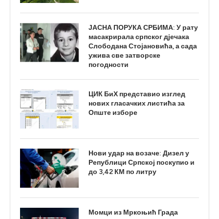
ЈАСНА ПОРУКА СРБИМА: У рату
масакрирала српског дјечака
Слободана Стојановића, а сада
ужива све затворске
погодности
ЦИК БиХ представио изглед
нових гласачких листића за
Опште изборе
Нови удар на возаче: Дизел у
Републици Српској поскупио и
до 3,42 КМ по литру
Момци из Мркоњић Града