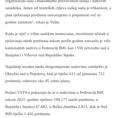
organizaciju rada i maksimalnu posvećenost sudija i njihovih
saradnika. Jedan od strateških ciljeva našeg suda je efikasnost, a
plan rješavanja predmeta ostvarujemo u potpunosti već tri
godine zaredom“, rekao je Vulin.
Kada je riječ o višim sudskim instancama, stoodstotni učinak u
rješavanju starih predmeta tokom prošle godine ostvarilo je više
kantonalnih sudova u Federaciji BiH, kao i Viši privredni sud u
Banjaluci i Vrhovni sud Republike Srpske.
Najslabiji rezultat među drugostepenim sudovima zabilježio je
Okružni sud u Prijedoru, koji je riješio 612 od planirana 722
predmeta, odnosno oko 85 odsto plana.
Podaci VSTS-a pokazuju da je u sudovima u Federaciji BiH
tokom 2025. godine riješeno 109.177 starih predmeta, u
Republici Srpskoj 47.682, u Brčko distriktu 2.815, dok je Sud
BiH riješio 1.416 predmeta.