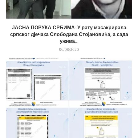
ЈАСНА ПОРУКА СРБИМА: У рату масакрирала
српског дјечака Слободана Стојановића, а сада
ужива...
06/08/2026