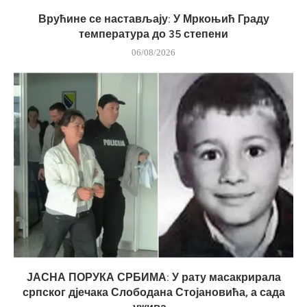
Врућине се настављају: У Мркоњић Граду
температура до 35 степени
06/08/2026
ЈАСНА ПОРУКА СРБИМА: У рату масакрирала
српског дјечака Слободана Стојановића, а сада