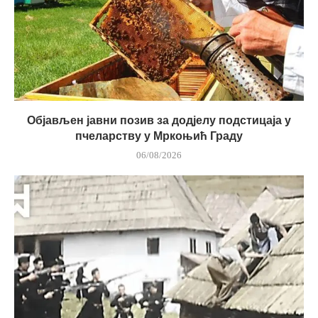
Објављен јавни позив за додјелу подстицаја у
пчеларству у Мркоњић Граду
06/08/2026