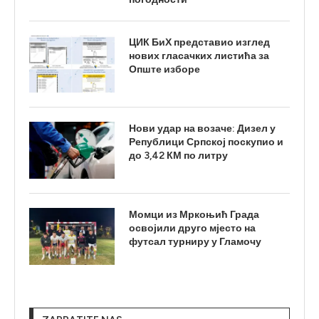
ЦИК БиХ представио изглед
нових гласачких листића за
Опште изборе
Нови удар на возаче: Дизел у
Републици Српској поскупио и
до 3,42 КМ по литру
Момци из Мркоњић Града
освојили друго мјесто на
футсал турниру у Гламочу