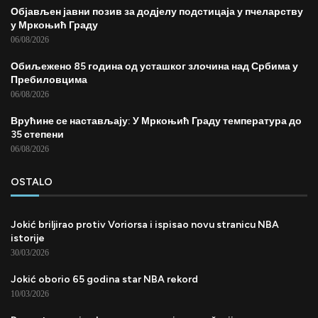
Објављен јавни позив за додјелу подстицаја у пчеларству
у Мркоњић Граду
06/08/2026
Обиљежено 85 година од усташког злочина над Србима у
Пребиловцима
06/08/2026
Врућине се настављају: У Мркоњић Граду температура до
35 степени
06/08/2026
OSTALO
Jokić briljirao protiv Voriorsa i ispisao novu stranicu NBA
istorije
30/03/2026
Jokić oborio 65 godina star NBA rekord
10/03/2026