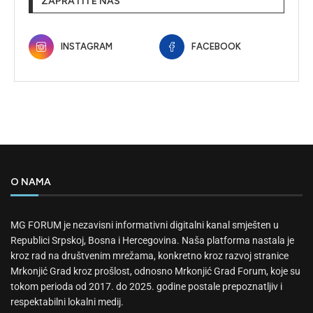
ZAPRATITE NAS
INSTAGRAM
FACEBOOK
O NAMA
MG FORUM je nezavisni informativni digitalni kanal smješten u
Republici Srpskoj, Bosna i Hercegovina. Naša platforma nastala je
kroz rad na društvenim mrežama, konkretno kroz razvoj stranice
Mrkonjić Grad kroz prošlost, odnosno Mrkonjić Grad Forum, koje su
tokom perioda od 2017. do 2025. godine postale prepoznatljiv i
respektabilni lokalni medij.