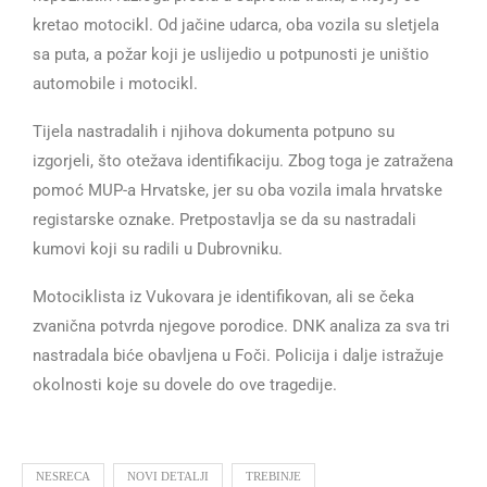
kretao motocikl. Od jačine udarca, oba vozila su sletjela
sa puta, a požar koji je uslijedio u potpunosti je uništio
automobile i motocikl.
Tijela nastradalih i njihova dokumenta potpuno su
izgorjeli, što otežava identifikaciju. Zbog toga je zatražena
pomoć MUP-a Hrvatske, jer su oba vozila imala hrvatske
registarske oznake. Pretpostavlja se da su nastradali
kumovi koji su radili u Dubrovniku.
Motociklista iz Vukovara je identifikovan, ali se čeka
zvanična potvrda njegove porodice. DNK analiza za sva tri
nastradala biće obavljena u Foči. Policija i dalje istražuje
okolnosti koje su dovele do ove tragedije.
NESRECA
NOVI DETALJI
TREBINJE