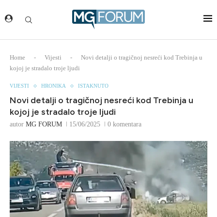
Home
-
Vijesti
-
Novi detalji o tragičnoj nesreći kod Trebinja u
kojoj je stradalo troje ljudi
VIJESTI
HRONIKA
ISTAKNUTO
Novi detalji o tragičnoj nesreći kod Trebinja u
kojoj je stradalo troje ljudi
autor
MG FORUM
15/06/2025
0 komentara