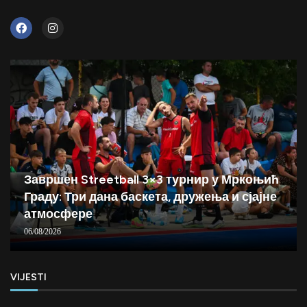
Завршен Streetball 3×3 турнир у Мркоњић
Граду: Три дана баскета, дружења и сјајне
атмосфере
06/08/2026
VIJESTI