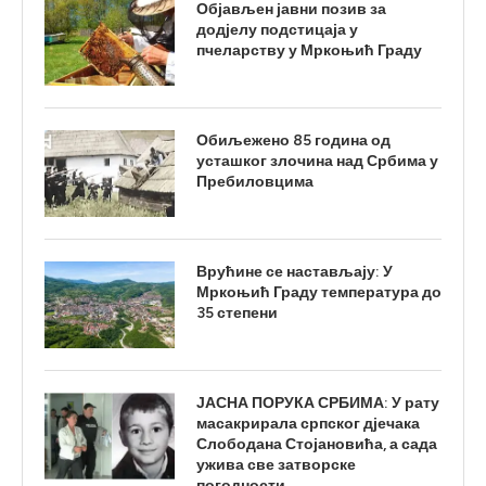
Објављен јавни позив за
додјелу подстицаја у
пчеларству у Мркоњић Граду
Обиљежено 85 година од
усташког злочина над Србима у
Пребиловцима
Врућине се настављају: У
Мркоњић Граду температура до
35 степени
ЈАСНА ПОРУКА СРБИМА: У рату
масакрирала српског дјечака
Слободана Стојановића, а сада
ужива све затворске
погодности