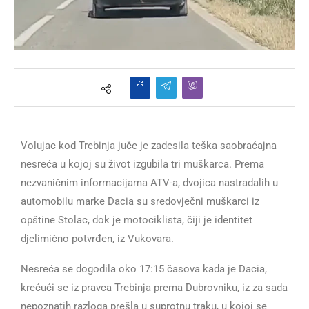
Volujac kod Trebinja juče je zadesila teška saobraćajna
nesreća u kojoj su život izgubila tri muškarca. Prema
nezvaničnim informacijama ATV-a, dvojica nastradalih u
automobilu marke Dacia su sredovječni muškarci iz
opštine Stolac, dok je motociklista, čiji je identitet
djelimično potvrđen, iz Vukovara.
Nesreća se dogodila oko 17:15 časova kada je Dacia,
krećući se iz pravca Trebinja prema Dubrovniku, iz za sada
nepoznatih razloga prešla u suprotnu traku, u kojoj se