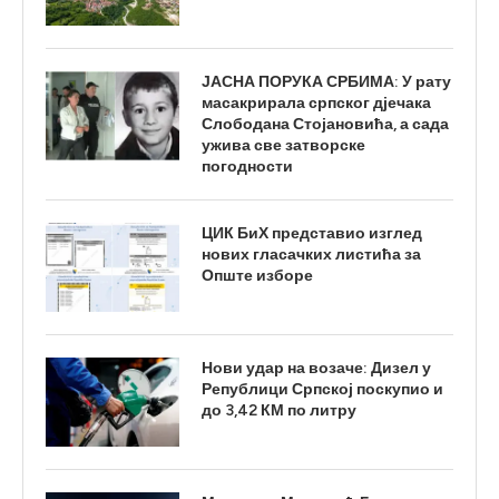
ЈАСНА ПОРУКА СРБИМА: У рату
масакрирала српског дјечака
Слободана Стојановића, а сада
ужива све затворске
погодности
ЦИК БиХ представио изглед
нових гласачких листића за
Опште изборе
Нови удар на возаче: Дизел у
Републици Српској поскупио и
до 3,42 КМ по литру