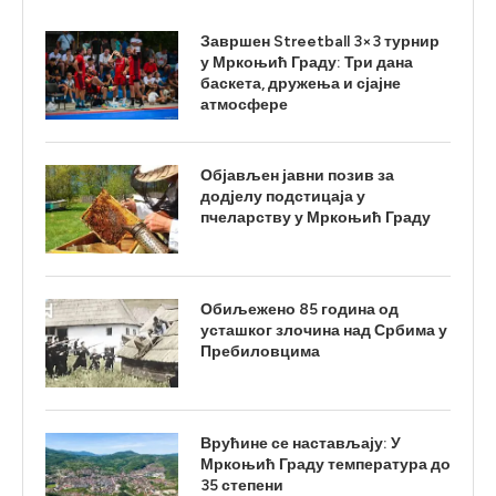
Завршен Streetball 3×3 турнир
у Мркоњић Граду: Три дана
баскета, дружења и сјајне
атмосфере
Објављен јавни позив за
додјелу подстицаја у
пчеларству у Мркоњић Граду
Обиљежено 85 година од
усташког злочина над Србима у
Пребиловцима
Врућине се настављају: У
Мркоњић Граду температура до
35 степени