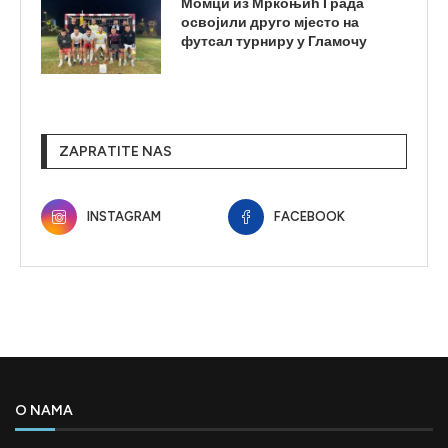
Момци из Мркоњић Града
освојили друго мјесто на
футсал турниру у Гламочу
ZAPRATITE NAS
INSTAGRAM
FACEBOOK
O NAMA