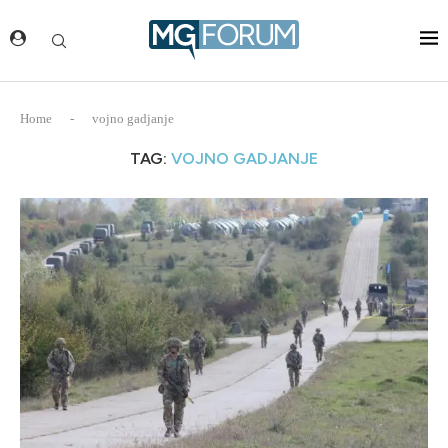
Home
-
vojno gadjanje
TAG:
VOJNO GADJANJE