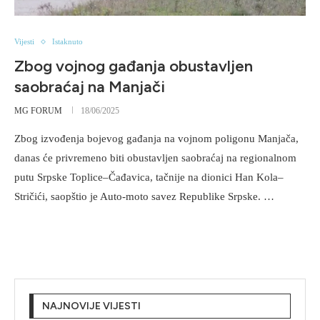
Vijesti
Istaknuto
Zbog vojnog gađanja obustavljen
saobraćaj na Manjači
MG FORUM
18/06/2025
Zbog izvođenja bojevog gađanja na vojnom poligonu Manjača,
danas će privremeno biti obustavljen saobraćaj na regionalnom
putu Srpske Toplice–Čađavica, tačnije na dionici Han Kola–
Stričići, saopštio je Auto-moto savez Republike Srpske. …
NAJNOVIJE VIJESTI