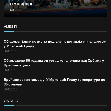
атмосфере
06/08/2026
VIJESTI
Објављен јавни позив за додјелу подстицаја у пчеларству
у Мркоњић Граду
06/08/2026
Обиљежено 85 година од усташког злочина над Србима у
Пребиловцима
06/08/2026
Врућине се настављају: У Мркоњић Граду температура до
35 степени
06/08/2026
OSTALO