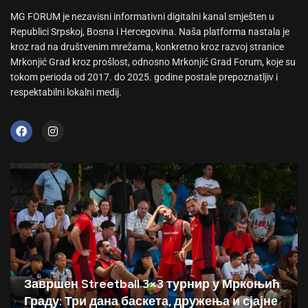
MG FORUM je nezavisni informativni digitalni kanal smješten u
Republici Srpskoj, Bosna i Hercegovina. Naša platforma nastala je
kroz rad na društvenim mrežama, konkretno kroz razvoj stranice
Mrkonjić Grad kroz prošlost, odnosno Mrkonjić Grad Forum, koje su
tokom perioda od 2017. do 2025. godine postale prepoznatljiv i
respektabilni lokalni medij.
Завршен Streetball 3×3 турнир у Мркоњић
Граду: Три дана баскета, дружења и сјајне