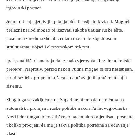
trgovinski partner.
Jedno od najosjetljivijih pitanja biće i nasljednik vlasti. Mogući
prelazni period mogao bi izazvati sukobe unutar ruske elite,
posebno između različitih centara moći u bezbjednosnim
strukturama, vojsci i ekonomskom sektoru.
Ipak, analitičari smatraju da je malo vjerovatan brz demokratski
preokret. Naprotiv, period nakon Putina mogao bi biti nestabilan,
jer bi različite grupe pokušavale da očuvaju ili prošire uticaj u
sistemu.
Zbog toga se zaključuje da Zapad ne bi trebalo da računa na
automatsku promjenu ruske politike nakon Putinovog odlaska.
Novi lider mogao bi ostati čvrsto nacionalno orijentisan, posebno
ukoliko procijeni da mu je takva politika potrebna za očuvanje
vlasti.