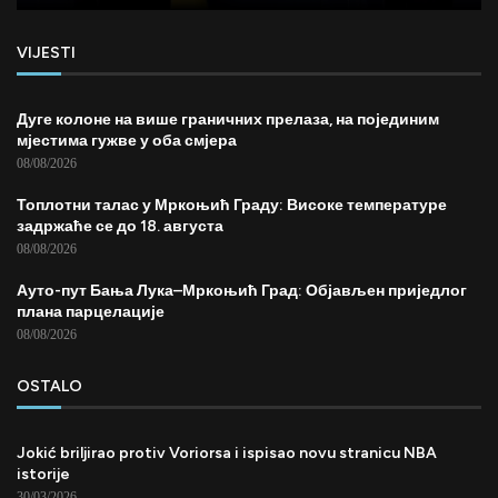
VIJESTI
Дуге колоне на више граничних прелаза, на појединим
мјестима гужве у оба смјера
08/08/2026
Топлотни талас у Мркоњић Граду: Високе температуре
задржаће се до 18. августа
08/08/2026
Ауто-пут Бања Лука–Мркоњић Град: Објављен приједлог
плана парцелације
08/08/2026
OSTALO
Jokić briljirao protiv Voriorsa i ispisao novu stranicu NBA
istorije
30/03/2026