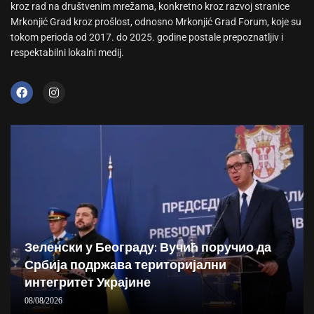
kroz rad na društvenim mrežama, konkretno kroz razvoj stranice
Mrkonjić Grad kroz prošlost, odnosno Mrkonjić Grad Forum, koje su
tokom perioda od 2017. do 2025. godine postale prepoznatljiv i
respektabilni lokalni medij.
Зеленски у Београду: Вучић поручио да
Србија подржава територијални
интегритет Украјине
08/08/2026