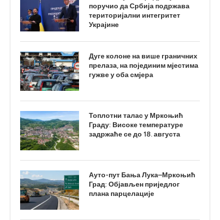
поручио да Србија подржава
територијални интегритет
Украјине
Дуге колоне на више граничних
прелаза, на појединим мјестима
гужве у оба смјера
Топлотни талас у Мркоњић
Граду: Високе температуре
задржаће се до 18. августа
Ауто-пут Бања Лука–Мркоњић
Град: Објављен приједлог
плана парцелације