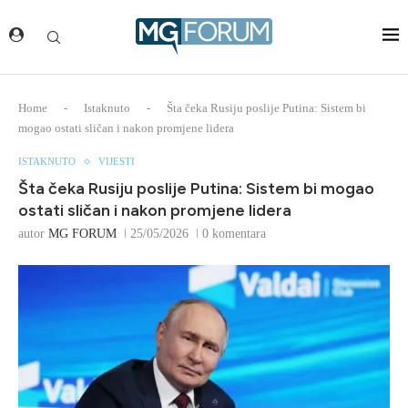
Home
-
Istaknuto
-
Šta čeka Rusiju poslije Putina: Sistem bi
mogao ostati sličan i nakon promjene lidera
ISTAKNUTO
VIJESTI
Šta čeka Rusiju poslije Putina: Sistem bi mogao
ostati sličan i nakon promjene lidera
autor
MG FORUM
25/05/2026
0 komentara