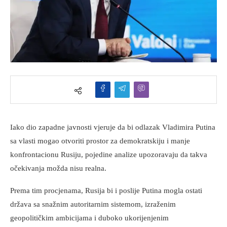
Iako dio zapadne javnosti vjeruje da bi odlazak Vladimira Putina
sa vlasti mogao otvoriti prostor za demokratskiju i manje
konfrontacionu Rusiju, pojedine analize upozoravaju da takva
očekivanja možda nisu realna.
Prema tim procjenama, Rusija bi i poslije Putina mogla ostati
država sa snažnim autoritarnim sistemom, izraženim
geopolitičkim ambicijama i duboko ukorijenjenim