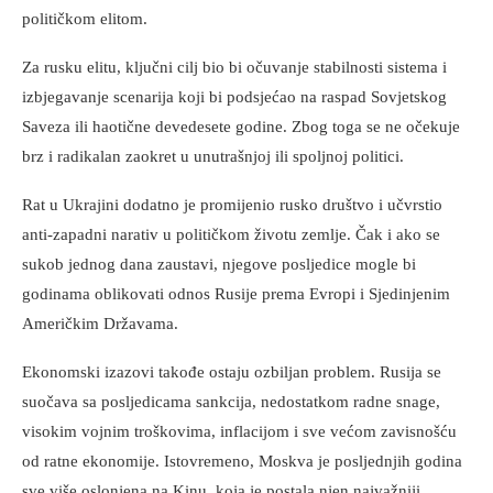
političkom elitom.
Za rusku elitu, ključni cilj bio bi očuvanje stabilnosti sistema i
izbjegavanje scenarija koji bi podsjećao na raspad Sovjetskog
Saveza ili haotične devedesete godine. Zbog toga se ne očekuje
brz i radikalan zaokret u unutrašnjoj ili spoljnoj politici.
Rat u Ukrajini dodatno je promijenio rusko društvo i učvrstio
anti-zapadni narativ u političkom životu zemlje. Čak i ako se
sukob jednog dana zaustavi, njegove posljedice mogle bi
godinama oblikovati odnos Rusije prema Evropi i Sjedinjenim
Američkim Državama.
Ekonomski izazovi takođe ostaju ozbiljan problem. Rusija se
suočava sa posljedicama sankcija, nedostatkom radne snage,
visokim vojnim troškovima, inflacijom i sve većom zavisnošću
od ratne ekonomije. Istovremeno, Moskva je posljednjih godina
sve više oslonjena na Kinu, koja je postala njen najvažniji