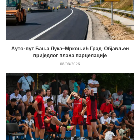
Ауто-пут Бања Лука–Мркоњић Град: Објављен
приједлог плана парцелације
08/08/2026