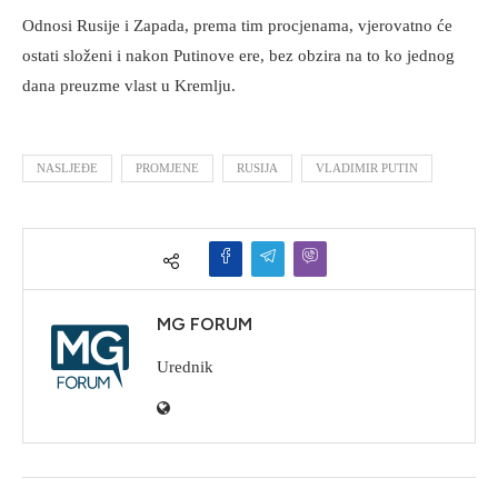
Odnosi Rusije i Zapada, prema tim procjenama, vjerovatno će
ostati složeni i nakon Putinove ere, bez obzira na to ko jednog
dana preuzme vlast u Kremlju.
NASLJEĐE
PROMJENE
RUSIJA
VLADIMIR PUTIN
MG FORUM
Urednik