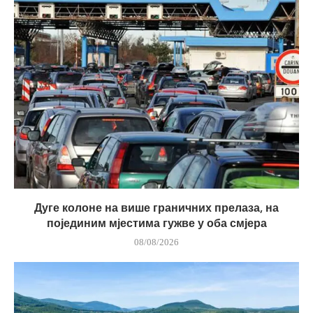
Дуге колоне на више граничних прелаза, на
појединим мјестима гужве у оба смјера
08/08/2026