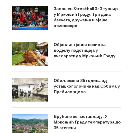
Завршен Streetball 3×3 турнир
у Мркоњић Граду: Три дана
баскета, дружења и сјајне
атмосфере
Објављен јавни позив за
додјелу подстицаја у
пчеларству у Мркоњић Граду
Обиљежено 85 година од
усташког злочина над Србима у
Пребиловцима
Врућине се настављају: У
Мркоњић Граду температура до
35 степени