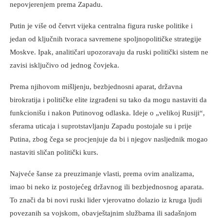
nepovjerenjem prema Zapadu.
Putin je više od četvrt vijeka centralna figura ruske politike i
jedan od ključnih tvoraca savremene spoljnopolitičke strategije
Moskve. Ipak, analitičari upozoravaju da ruski politički sistem ne
zavisi isključivo od jednog čovjeka.
Prema njihovom mišljenju, bezbjednosni aparat, državna
birokratija i političke elite izgrađeni su tako da mogu nastaviti da
funkcionišu i nakon Putinovog odlaska. Ideje o „velikoj Rusiji“,
sferama uticaja i suprotstavljanju Zapadu postojale su i prije
Putina, zbog čega se procjenjuje da bi i njegov nasljednik mogao
nastaviti sličan politički kurs.
Najveće šanse za preuzimanje vlasti, prema ovim analizama,
imao bi neko iz postojećeg državnog ili bezbjednosnog aparata.
To znači da bi novi ruski lider vjerovatno dolazio iz kruga ljudi
povezanih sa vojskom, obavještajnim službama ili sadašnjom