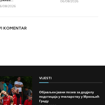
ужива...
06/08/2026
6/08/2026
VI KOMENTAR
VIJESTI
Објављен јавни позив за додјелу
подстицаја у пчеларству у Мркоњић
Граду