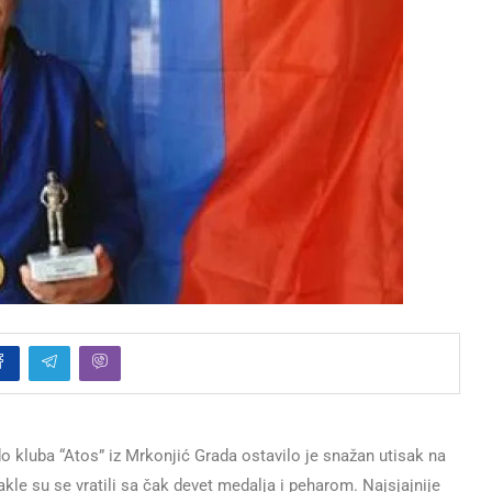
luba “Atos” iz Mrkonjić Grada ostavilo je snažan utisak na
e su se vratili sa čak devet medalja i peharom. Najsjajnije