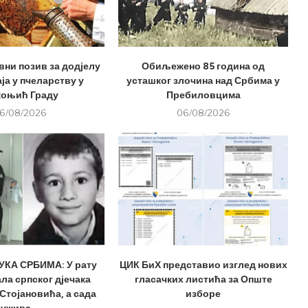
вни позив за додјелу
Обиљежено 85 година од
ја у пчеларству у
усташког злочина над Србима у
оњић Граду
Пребиловцима
6/08/2026
06/08/2026
КА СРБИМА: У рату
ЦИК БиХ представио изглед нових
ла српског дјечака
гласачких листића за Опште
Стојановића, а сада
изборе