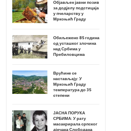
Објављен јавни позив
за додјелу подстицаја
у пчеларству у
Мркоњић Граду
Обиљежено 85 година
од усташког злочина
над Србима у
Пребиловцима
Врућине се
настављају: У
Мркоњић Граду
температура до 35
степени
ЈАСНА ПОРУКА
СРБИМА: У рату
масакрирала српског
дјечака Слободана