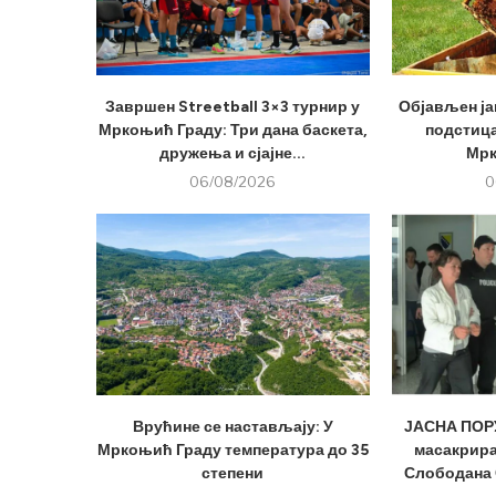
Завршен Streetball 3×3 турнир у
Објављен ја
Мркоњић Граду: Три дана баскета,
подстица
дружења и сјајне...
Мрк
06/08/2026
0
Врућине се настављају: У
ЈАСНА ПОРУ
Мркоњић Граду температура до 35
масакрира
степени
Слободана 