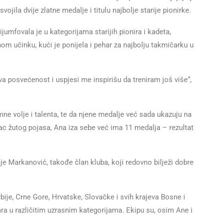
vojila dvije zlatne medalje i titulu najbolje starije pionirke.
jumfovala je u kategorijama starijih pionira i kadeta,
nom učinku, kući je ponijela i pehar za najbolju takmičarku u
a posvećenost i uspjesi me inspirišu da treniram još više“,
mne volje i talenta, te da njene medalje već sada ukazuju na
ilac žutog pojasa, Ana iza sebe već ima 11 medalja – rezultat
je Markanović, takođe član kluba, koji redovno bilježi dobre
bije, Crne Gore, Hrvatske, Slovačke i svih krajeva Bosne i
ra u različitim uzrasnim kategorijama. Ekipu su, osim Ane i