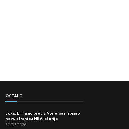
OSTALO
Jokić briljirao protiv Voriorsa i ispisao
novu stranicu NBA istorije
30/03/2026