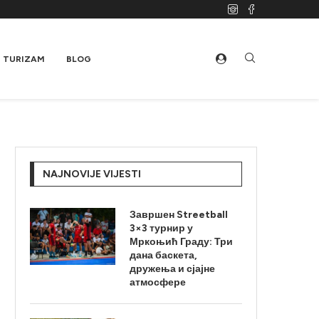
TURIZAM
BLOG
NAJNOVIJE VIJESTI
Завршен Streetball
3×3 турнир у
Мркоњић Граду: Три
дана баскета,
дружења и сјајне
атмосфере