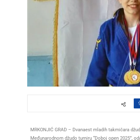
MRKONJIĆ GRAD – Dvanaest mladih takmičara džudo k
Međunarodnom džudo turniru “Doboj open 2025”, odakl