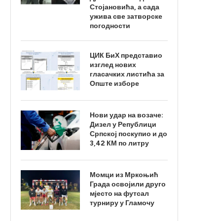
Стојановића, а сада
ужива све затворске
погодности
ЦИК БиХ представио
изглед нових
гласачких листића за
Опште изборе
Нови удар на возаче:
Дизел у Републици
Српској поскупио и до
3,42 КМ по литру
Момци из Мркоњић
Града освојили друго
мјесто на футсал
турниру у Гламочу