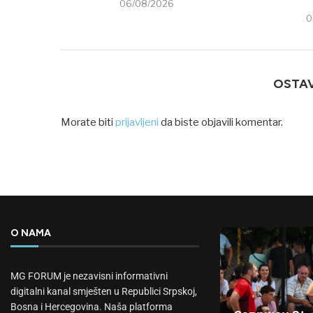
06/08/2026
0
OSTA
Morate biti
prijavljeni
da biste objavili komentar.
O NAMA
MG FORUM je nezavisni informativni
digitalni kanal smješten u Republici Srpskoj,
Bosna i Hercegovina. Naša platforma