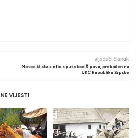
sljedeći članak
Motociklista sletio s puta kod Šipova, prebačen na
UKC Republike Srpske
ČNE VIJESTI