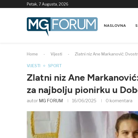
Petak, 7 Augusta, 2026
NASLOVNA
S
Home
-
Vijesti
-
Zlatni niz Ane Markanović: Dvost
VIJESTI
SPORT
Zlatni niz Ane Markanović
za najbolju pionirku u Do
autor
MG FORUM
16/06/2025
0 komentara