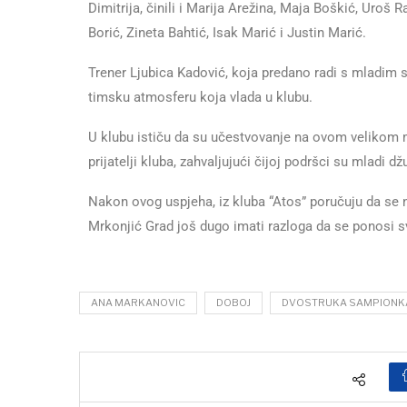
Dimitrija, činili i Marija Arežina, Maja Boškić, Uroš 
Borić, Zineta Bahtić, Isak Marić i Justin Marić.
Trener Ljubica Kadović, koja predano radi s mladim s
timsku atmosferu koja vlada u klubu.
U klubu ističu da su učestvovanje na ovom velikom 
prijatelji kluba, zahvaljujući čijoj podršci su mladi d
Nakon ovog uspjeha, iz kluba “Atos” poručuju da se n
Mrkonjić Grad još dugo imati razloga da se ponosi s
ANA MARKANOVIC
DOBOJ
DVOSTRUKA SAMPIONK