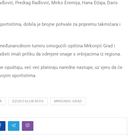
Radlović, Predrag Radlović, Mirko Eremija, Hana Džaja, Daris
portistima, dobila je brojne pohvale za pripremu takmičara i
međunarodnom turniru omogućili opština Mrkonjić Grad i
žudisti imali priliku da odmjere snage s vršnjacima iz regiona.
e opuštaju, već već planiraju naredne nastupe, uz vjeru da će
vojim sportistima.
A
DZUDO KLUB ATOS
MRKONJIC GRAD