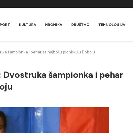
PORT
KULTURA
HRONIKA
DRUŠTVO
TEHNOLOGIJA
ruka šampionka i pehar za najbolju pionirku u Doboju
: Dvostruka šampionka i pehar
boju