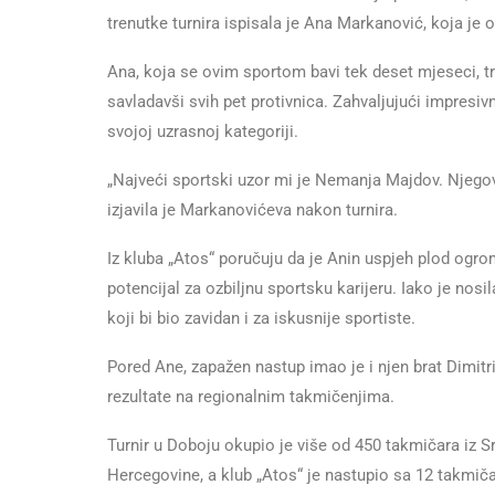
trenutke turnira ispisala je Ana Markanović, koja je os
Ana, koja se ovim sportom bavi tek deset mjeseci, tri
savladavši svih pet protivnica. Zahvaljujući impresiv
svojoj uzrasnoj kategoriji.
„Najveći sportski uzor mi je Nemanja Majdov. Njegov
izjavila je Markanovićeva nakon turnira.
Iz kluba „Atos“ poručuju da je Anin uspjeh plod ogro
potencijal za ozbiljnu sportsku karijeru. Iako je nos
koji bi bio zavidan i za iskusnije sportiste.
Pored Ane, zapažen nastup imao je i njen brat Dimitri
rezultate na regionalnim takmičenjima.
Turnir u Doboju okupio je više od 450 takmičara iz Sr
Hercegovine, a klub „Atos“ je nastupio sa 12 takmiča