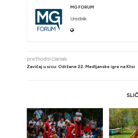
MG FORUM
Urednik
prethodni članak
Zavičaj u srcu: Održane 22. Medljanske igre na Klisi
SLI