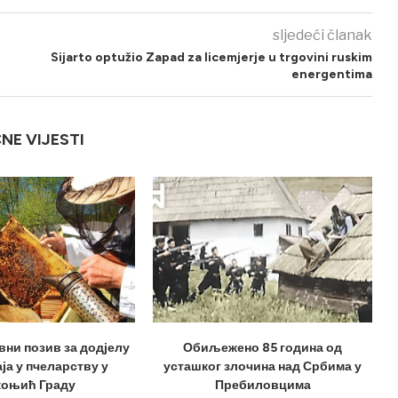
sljedeći članak
Sijarto optužio Zapad za licemjerje u trgovini ruskim
energentima
ČNE VIJESTI
вни позив за додјелу
Обиљежено 85 година од
ја у пчеларству у
усташког злочина над Србима у
оњић Граду
Пребиловцима