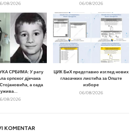
6/08/2026
06/08/2026
КА СРБИМА: У рату
ЦИК БиХ представио изглед нових
ла српског дјечака
гласачких листића за Опште
Стојановића, а сада
изборе
ужива...
06/08/2026
6/08/2026
VI KOMENTAR