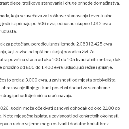
 uzrast djece, troškove stanovanja i druge prihode domaćinstva.
knada, koja se uvećava za troškove stanovanja i eventualne
oj jedinici primaju po 506 evra, odnosno ukupno 1.012 evra
 uzrasta.
ak za petočlanu porodicu iznosi između 2.083 i 2.425 evra
, koji zavise od opštine u kojoj porodica živi. Za
tra površina stana od oko 100 do 105 kvadratnih metara, dok
približno od 800 do 1.400 evra, uključujući režije i grijanje.
sto prelazi 3.000 evra, u zavisnosti od mjesta prebivališta.
 obrazovanje ili njegu, kao i posebni dodaci za samohrane
e drugi prihodi djelimično uračunavaju.
 2026. godini može očekivati osnovni dohodak od oko 2.100 do
a. Neto mjesečna isplata, u zavisnosti od konkretnih okolnosti,
 nepuno radno vrijeme mogu ostvariti dodatne koristi kroz