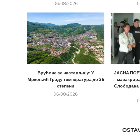
06/08/2026
0
Врућине се настављају: У
ЈАСНА ПОРУ
Мркоњић Граду температура до 35
масакрира
степени
Слободана 
06/08/2026
0
OSTA