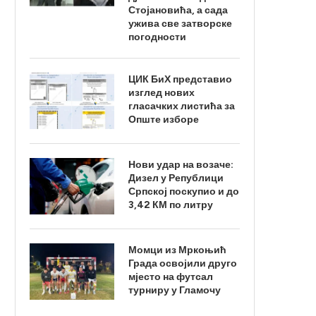
Стојановића, а сада
ужива све затворске
погодности
ЦИК БиХ представио
изглед нових
гласачких листића за
Опште изборе
Нови удар на возаче:
Дизел у Републици
Српској поскупио и до
3,42 КМ по литру
Момци из Мркоњић
Града освојили друго
мјесто на футсал
турниру у Гламочу