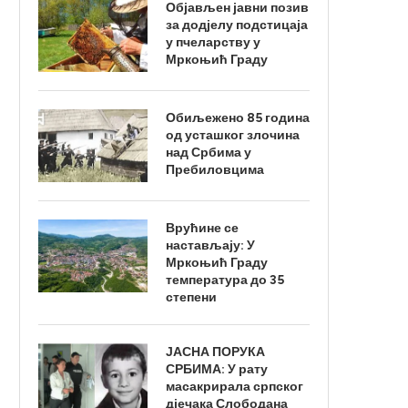
Објављен јавни позив
за додјелу подстицаја
у пчеларству у
Мркоњић Граду
Обиљежено 85 година
од усташког злочина
над Србима у
Пребиловцима
Врућине се
настављају: У
Мркоњић Граду
температура до 35
степени
ЈАСНА ПОРУКА
СРБИМА: У рату
масакрирала српског
дјечака Слободана