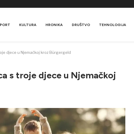
PORT
KULTURA
HRONIKA
DRUŠTVO
TEHNOLOGIJA
roje djece u Njemačkoj kroz Bürgergeld
ca s troje djece u Njemačkoj