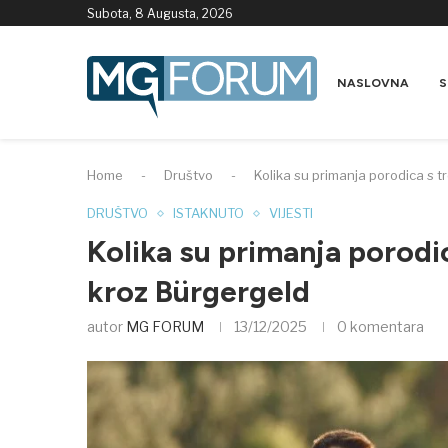
Subota, 8 Augusta, 2026
NASLOVNA
S
Home
-
Društvo
-
Kolika su primanja porodica s t
DRUŠTVO
ISTAKNUTO
VIJESTI
Kolika su primanja porodi
kroz Bürgergeld
autor
MG FORUM
13/12/2025
0 komentara