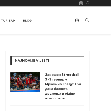
TURIZAM
BLOG
NAJNOVIJE VIJESTI
Завршен Streetball
3×3 турнир у
Мркоњић Граду: Три
дана баскета,
дружења и сјајне
атмосфере