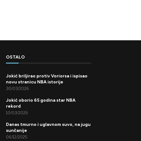
OSTALO
Jokić briljirao protiv Voriorsa i ispisao
novu stranicu NBA istorije
30/03/2026
Jokić oborio 65 godina star NBA
rekord
10/03/2026
Danas tmurno i uglavnom suvo, na jugu
sunčanije
06/12/2025