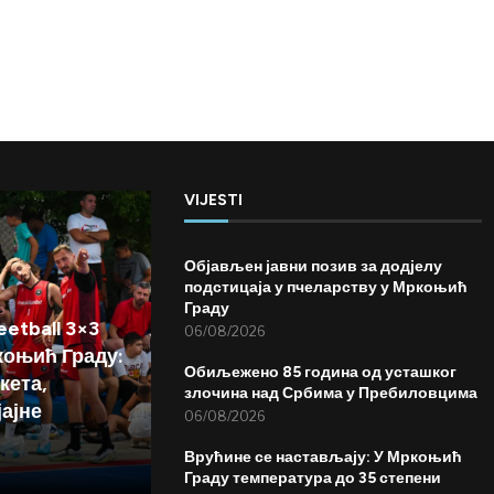
VIJESTI
Објављен јавни позив за додјелу
подстицаја у пчеларству у Мркоњић
Граду
etball 3×3
06/08/2026
коњић Граду:
Обиљежено 85 година од усташког
кета,
злочина над Србима у Пребиловцима
јајне
06/08/2026
Врућине се настављају: У Мркоњић
Граду температура до 35 степени