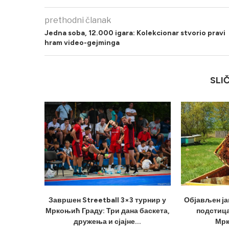
prethodni članak
Jedna soba, 12.000 igara: Kolekcionar stvorio pravi
hram video-gejminga
SLI
Завршен Streetball 3×3 турнир у
Објављен ја
Мркоњић Граду: Три дана баскета,
подстица
дружења и сјајне...
Мрк