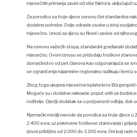
mjesečnih primanja zavisi od više faktora, uključujući
Za porodicu sa troje djece osnovu čini standardna na
dodatne potrebe. Dvije odrasle osobe u istoj socijaln
mjesečno. Iznosi za djecu su fiksni i zavise od njihovog
Na osnovu važećih stopa, standardni građanski dodat
mjesečno. Ovom iznosu se pridodaju troškovi stanovanja
domaćinstvo od pet članova kao odgovarajuća se sma
se ograničenja najamnine regionalno razlikuju i kreću se 
Zbog toga ukupna mjesečna isplata kroz Bürgergeld če
Moguće su i dodatne naknade, poput onih za trudnice,
roditelje. Dječiji dodatak se u potpunosti odbija, dok s
Njemački mediji navode da porodica sa troje djece u
2.400 evra, uz pokrivene troškove stanovanja i grijanj
iznosi približno od 2.000 do 3.200 evra. Oni koji rade