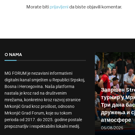
Morate biti
prijavljeni
da biste objavili komentar.
O NAMA
MG FORUM je nezavisni informativni
digitalni kanal smješten u Republici Srpskoj,
Bosna i Hercegovina. Naša platforma
Завршен Stre
nastala je kroz rad na društvenim
турнир у Мр
mrežama, konkretno kroz razvoj stranice
Три дана бас
Mrkonjić Grad kroz prošlost, odnosno
дружења и с
Mrkonjić Grad Forum, koje su tokom
атмосфере
perioda od 2017. do 2025. godine postale
prepoznatljiv i respektabilni lokalni medij.
06/08/2026