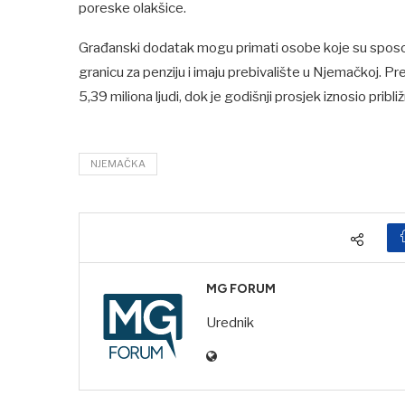
poreske olakšice.
Građanski dodatak mogu primati osobe koje su sposob
granicu za penziju i imaju prebivalište u Njemačkoj. 
5,39 miliona ljudi, dok je godišnji prosjek iznosio prib
NJEMAČKA
MG FORUM
Urednik