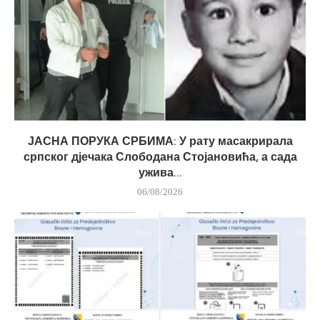
ЈАСНА ПОРУКА СРБИМА: У рату масакрирала
српског дјечака Слободана Стојановића, а сада
ужива...
06/08/2026