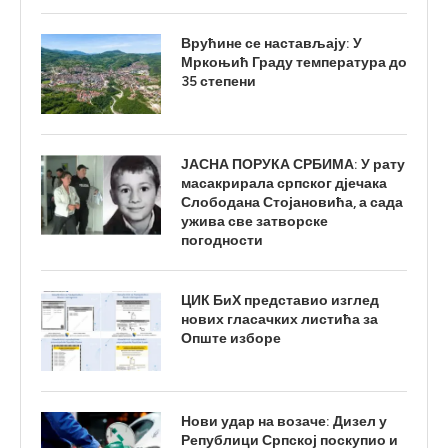
Врућине се настављају: У
Мркоњић Граду температура до
35 степени
ЈАСНА ПОРУКА СРБИМА: У рату
масакрирала српског дјечака
Слободана Стојановића, а сада
ужива све затворске
погодности
ЦИК БиХ представио изглед
нових гласачких листића за
Опште изборе
Нови удар на возаче: Дизел у
Републици Српској поскупио и