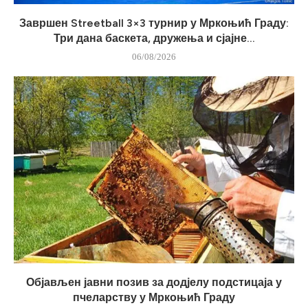
Завршен Streetball 3×3 турнир у Мркоњић Граду:
Три дана баскета, дружења и сјајне...
06/08/2026
Објављен јавни позив за додјелу подстицаја у
пчеларству у Мркоњић Граду