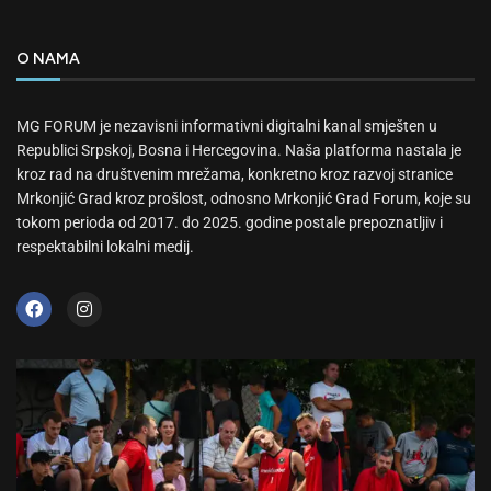
O NAMA
MG FORUM je nezavisni informativni digitalni kanal smješten u
Republici Srpskoj, Bosna i Hercegovina. Naša platforma nastala je
kroz rad na društvenim mrežama, konkretno kroz razvoj stranice
Mrkonjić Grad kroz prošlost, odnosno Mrkonjić Grad Forum, koje su
tokom perioda od 2017. do 2025. godine postale prepoznatljiv i
respektabilni lokalni medij.