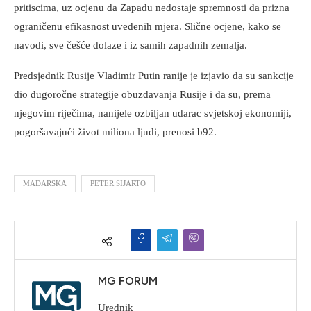
pritiscima, uz ocjenu da Zapadu nedostaje spremnosti da prizna
ograničenu efikasnost uvedenih mjera. Slične ocjene, kako se
navodi, sve češće dolaze i iz samih zapadnih zemalja.
Predsjednik Rusije Vladimir Putin ranije je izjavio da su sankcije
dio dugoročne strategije obuzdavanja Rusije i da su, prema
njegovim riječima, nanijele ozbiljan udarac svjetskoj ekonomiji,
pogoršavajući život miliona ljudi, prenosi b92.
MAĐARSKA
PETER SIJARTO
MG FORUM
Urednik