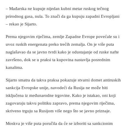
– Mađarska ne kupuje nijedan kubni metar ruskog tečnog
prirodnog gasa, nula. To znači da ga kupuju zapadni Evropljani
– rekao je Sijarto.
Prema njegovim riječima, zemlje Zapadne Evrope povećale su i
uvoz ruskih energenata preko trećih zemalja. On je više puta
naglašavao da se javno tvrdi kako je odustajanje od ruske nafte
završeno, dok se u praksi ta kupovina nastavlja posrednim
kanalima.
Sijarto smatra da takva praksa pokazuje stvarni domet antiruskih
sankcija Evropske unije, navodeći da Rusija ne može biti
isključena iz međunarodne trgovine. Kako je istakao, oni koji
zagovaraju takvu politiku zapravo, prema njegovim riječima,
skriveno trguju sa Rusijom više nego što se javno priznaje.
Moskva je više puta poručila da će se izboriti sa sankcionim