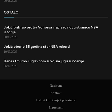
06/08/2026
OSTALO
Jokić briljirao protiv Voriorsa i ispisao novu stranicu NBA
istorije
30/03/2026
Jokić oborio 65 godina star NBA rekord
10/03/2026
Danas tmurno i uglavnom suvo, na jugu sunčanije
06/12/2025
Naslovna
Kontakt
Uslovi korištenja i privatnost
Impressum