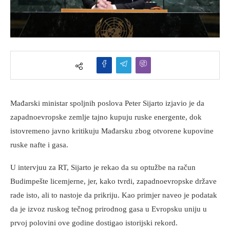
Mađarski ministar spoljnih poslova Peter Sijarto izjavio je da
zapadnoevropske zemlje tajno kupuju ruske energente, dok
istovremeno javno kritikuju Mađarsku zbog otvorene kupovine
ruske nafte i gasa.
U intervjuu za RT, Sijarto je rekao da su optužbe na račun
Budimpešte licemjerne, jer, kako tvrdi, zapadnoevropske države
rade isto, ali to nastoje da prikriju. Kao primjer naveo je podatak
da je izvoz ruskog tečnog prirodnog gasa u Evropsku uniju u
prvoj polovini ove godine dostigao istorijski rekord.