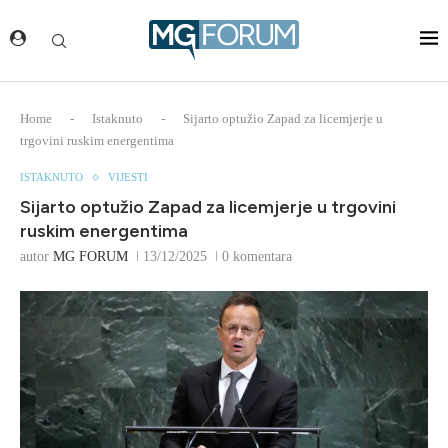
Home
-
Istaknuto
-
Sijarto optužio Zapad za licemjerje u
trgovini ruskim energentima
ISTAKNUTO
VIJESTI
Sijarto optužio Zapad za licemjerje u trgovini
ruskim energentima
autor
MG FORUM
13/12/2025
0 komentara