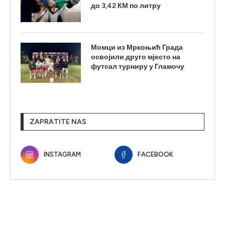
до 3,42 КМ по литру
Момци из Мркоњић Града
освојили друго мјесто на
футсал турниру у Гламочу
ZAPRATITE NAS
INSTAGRAM
FACEBOOK