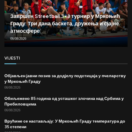
Завршен Streetball 3×3 турнир у Мркоњић
Граду: Три дана баскета, дружења и сјајне
атмосфере
06/08/2026
VIJESTI
Објављен јавни позив за додјелу подстицаја у пчеларству
у Мркоњић Граду
06/08/2026
Обиљежено 85 година од усташког злочина над Србима у
Пребиловцима
06/08/2026
Врућине се настављају: У Мркоњић Граду температура до
35 степени