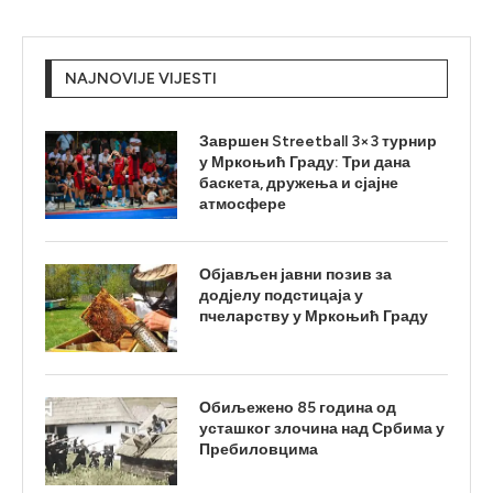
NAJNOVIJE VIJESTI
Завршен Streetball 3×3 турнир
у Мркоњић Граду: Три дана
баскета, дружења и сјајне
атмосфере
Објављен јавни позив за
додјелу подстицаја у
пчеларству у Мркоњић Граду
Обиљежено 85 година од
усташког злочина над Србима у
Пребиловцима