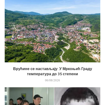
Врућине се настављају: У Мркоњић Граду
температура до 35 степени
06/08/2026