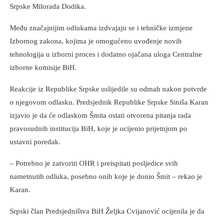
Srpske Milorada Dodika.
Među značajnijim odlukama izdvajaju se i tehničke izmjene
Izbornog zakona, kojima je omogućeno uvođenje novih
tehnologija u izborni proces i dodatno ojačana uloga Centralne
izborne komisije BiH.
Reakcije iz Republike Srpske uslijedile su odmah nakon potvrde
o njegovom odlasku. Predsjednik Republike Srpske Siniša Karan
izjavio je da će odlaskom Šmita ostati otvorena pitanja rada
pravosudnih institucija BiH, koje je ocijenio prijetnjom po
ustavni poredak.
– Potrebno je zatvoriti OHR i preispitati posljedice svih
nametnutih odluka, posebno onih koje je donio Šmit – rekao je
Karan.
Srpski član Predsjedništva BiH Željka Cvijanović ocijenila je da