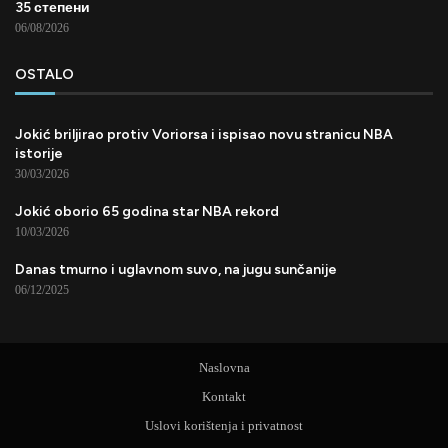
35 степени
06/08/2026
OSTALO
Jokić briljirao protiv Voriorsa i ispisao novu stranicu NBA
istorije
30/03/2026
Jokić oborio 65 godina star NBA rekord
10/03/2026
Danas tmurno i uglavnom suvo, na jugu sunčanije
06/12/2025
Naslovna
Kontakt
Uslovi korištenja i privatnost