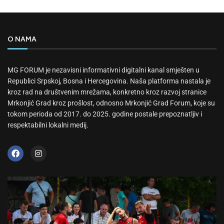
O NAMA
MG FORUM je nezavisni informativni digitalni kanal smješten u
Republici Srpskoj, Bosna i Hercegovina. Naša platforma nastala je
kroz rad na društvenim mrežama, konkretno kroz razvoj stranice
Mrkonjić Grad kroz prošlost, odnosno Mrkonjić Grad Forum, koje su
tokom perioda od 2017. do 2025. godine postale prepoznatljiv i
respektabilni lokalni medij.