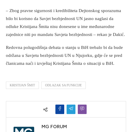
– Zbog pravne sigurnosti i kredibiliteta Dejtonskog sporazuma
bilo bi korisno da Savjet bezbjednosti UN jasno naglasi da
odluke Kristijana Šmita nisu donesene u ime međunarodne
zajednice niti po mandatu Savjeta bezbjednosti – rekao je Dakić.
Redovna polugodišnja debata o stanju u BiH trebalo bi da bude
održana u Savjetu bezbjednosti UN u Njujorku, gdje će se pred
članicama naći i izvještaj Kristijana Šmita o situaciji u BiH.
KRISTIJAN ŠMIT
ODLAZAK SA FUNKCIJE
MG FORUM