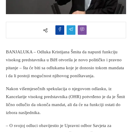
BANJALUKA – Odluka Kristijana Šmita da napusti funkciju
visokog predstavnika u BiH otvorila je novo političko i pravno
pitanje – šta će biti sa odlukama koje je donosio tokom mandata
i da li postoji mogućnost njihovog poništavanja.
Nakon višemjesečnih spekulacija o njegovom odlasku, iz
Kancelarije visokog predstavnika (OHR) potvrđeno je da je Šmit
lično odlučio da okonča mandat, ali da će na funkciji ostati do
izbora nasljednika.
– O svojoj odluci obavijestio je Upravni odbor Savjeta za