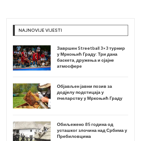
NAJNOVIJE VIJESTI
Завршен Streetball 3×3 турнир
у Мркоњић Граду: Три дана
баскета, дружења и сјајне
атмосфере
Објављен јавни позив за
додјелу подстицаја у
пчеларству у Мркоњић Граду
Обиљежено 85 година од
усташког злочина над Србима у
Пребиловцима