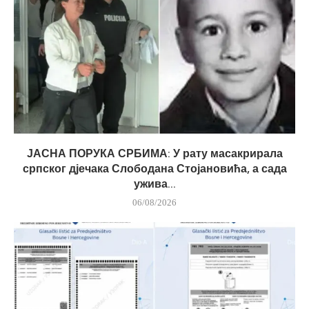
ЈАСНА ПОРУКА СРБИМА: У рату масакрирала
српског дјечака Слободана Стојановића, а сада
ужива...
06/08/2026