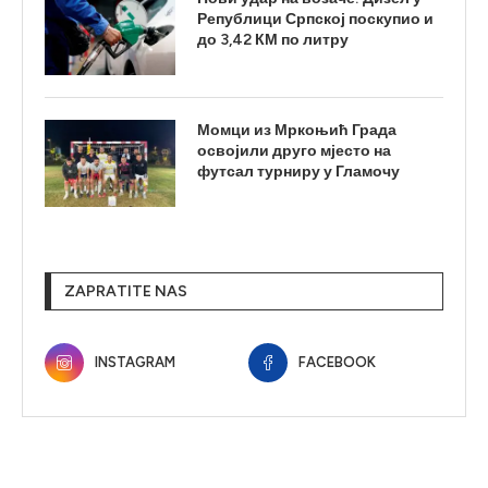
Републици Српској поскупио и
до 3,42 КМ по литру
Момци из Мркоњић Града
освојили друго мјесто на
футсал турниру у Гламочу
ZAPRATITE NAS
INSTAGRAM
FACEBOOK