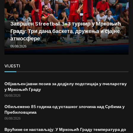
Завршен Streetball 3×3 турнир у Мркоњић
Граду: Три дана баскета, дружења и сјајне
атмосфере
06/08/2026
VIJESTI
Објављен јавни позив за додјелу подстицаја у пчеларству
у Мркоњић Граду
06/08/2026
Обиљежено 85 година од усташког злочина над Србима у
Пребиловцима
06/08/2026
Врућине се настављају: У Мркоњић Граду температура до