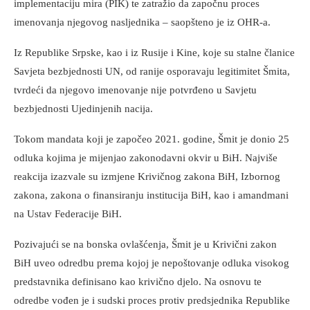
implementaciju mira (PIK) te zatražio da započnu proces
imenovanja njegovog nasljednika – saopšteno je iz OHR-a.
Iz Republike Srpske, kao i iz Rusije i Kine, koje su stalne članice
Savjeta bezbjednosti UN, od ranije osporavaju legitimitet Šmita,
tvrdeći da njegovo imenovanje nije potvrđeno u Savjetu
bezbjednosti Ujedinjenih nacija.
Tokom mandata koji je započeo 2021. godine, Šmit je donio 25
odluka kojima je mijenjao zakonodavni okvir u BiH. Najviše
reakcija izazvale su izmjene Krivičnog zakona BiH, Izbornog
zakona, zakona o finansiranju institucija BiH, kao i amandmani
na Ustav Federacije BiH.
Pozivajući se na bonska ovlašćenja, Šmit je u Krivični zakon
BiH uveo odredbu prema kojoj je nepoštovanje odluka visokog
predstavnika definisano kao krivično djelo. Na osnovu te
odredbe vođen je i sudski proces protiv predsjednika Republike