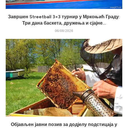
Завршен Streetball 3×3 турнир у Мркоњић Граду:
Три дана баскета, дружења и сјајне...
06/08/2026
Објављен јавни позив за додјелу подстицаја у