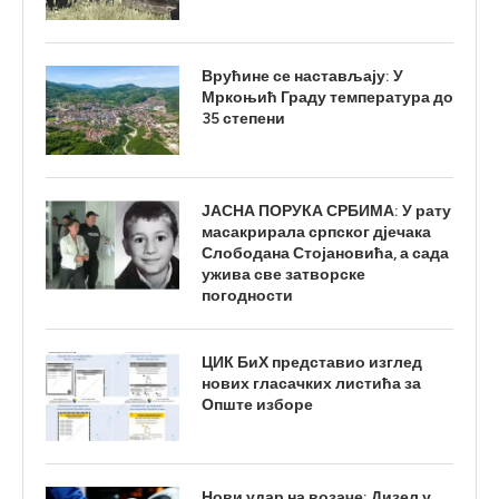
Врућине се настављају: У
Мркоњић Граду температура до
35 степени
ЈАСНА ПОРУКА СРБИМА: У рату
масакрирала српског дјечака
Слободана Стојановића, а сада
ужива све затворске
погодности
ЦИК БиХ представио изглед
нових гласачких листића за
Опште изборе
Нови удар на возаче: Дизел у