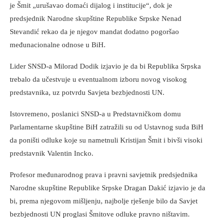
je Šmit „urušavao domaći dijalog i institucije“, dok je
predsjednik Narodne skupštine Republike Srpske Nenad
Stevandić rekao da je njegov mandat dodatno pogoršao
međunacionalne odnose u BiH.
Lider SNSD-a Milorad Dodik izjavio je da bi Republika Srpska
trebalo da učestvuje u eventualnom izboru novog visokog
predstavnika, uz potvrdu Savjeta bezbjednosti UN.
Istovremeno, poslanici SNSD-a u Predstavničkom domu
Parlamentarne skupštine BiH zatražili su od Ustavnog suda BiH
da poništi odluke koje su nametnuli Kristijan Šmit i bivši visoki
predstavnik Valentin Incko.
Profesor međunarodnog prava i pravni savjetnik predsjednika
Narodne skupštine Republike Srpske Dragan Dakić izjavio je da
bi, prema njegovom mišljenju, najbolje rješenje bilo da Savjet
bezbjednosti UN proglasi Šmitove odluke pravno ništavim.