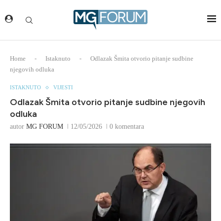
Home
-
Istaknuto
-
Odlazak Šmita otvorio pitanje sudbine
njegovih odluka
ISTAKNUTO
VIJESTI
Odlazak Šmita otvorio pitanje sudbine njegovih
odluka
autor
MG FORUM
12/05/2026
0 komentara