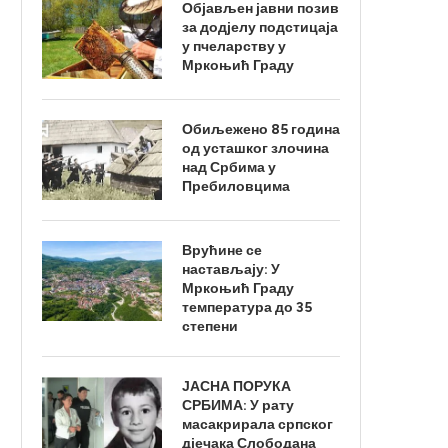
Објављен јавни позив
за додјелу подстицаја
у пчеларству у
Мркоњић Граду
Обиљежено 85 година
од усташког злочина
над Србима у
Пребиловцима
Врућине се
настављају: У
Мркоњић Граду
температура до 35
степени
ЈАСНА ПОРУКА
СРБИМА: У рату
масакрирала српског
дјечака Слободана