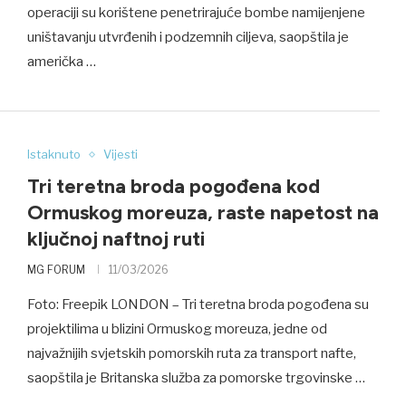
operaciji su korištene penetrirajuće bombe namijenjene
uništavanju utvrđenih i podzemnih ciljeva, saopštila je
američka …
Istaknuto
Vijesti
Tri teretna broda pogođena kod
Ormuskog moreuza, raste napetost na
ključnoj naftnoj ruti
MG FORUM
11/03/2026
Foto: Freepik LONDON – Tri teretna broda pogođena su
projektilima u blizini Ormuskog moreuza, jedne od
najvažnijih svjetskih pomorskih ruta za transport nafte,
saopštila je Britanska služba za pomorske trgovinske …