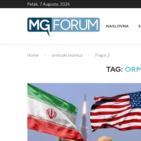
Petak, 7 Augusta, 2026
NASLOVNA
S
Home
-
ormuski moreuz
-
Page 2
TAG:
ORM