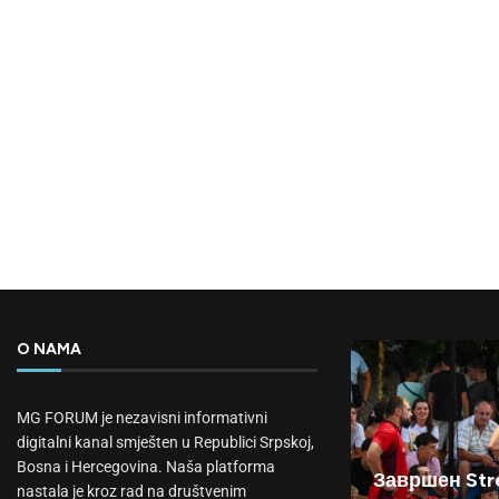
O NAMA
MG FORUM je nezavisni informativni
digitalni kanal smješten u Republici Srpskoj,
Bosna i Hercegovina. Naša platforma
Завршен Stre
nastala je kroz rad na društvenim