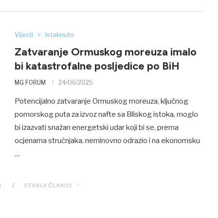
Vijesti
Istaknuto
Zatvaranje Ormuskog moreuza imalo
bi katastrofalne posljedice po BiH
MG FORUM
24/06/2025
Potencijalno zatvaranje Ormuskog moreuza, ključnog
pomorskog puta za izvoz nafte sa Bliskog istoka, moglo
bi izazvati snažan energetski udar koji bi se, prema
ocjenama stručnjaka, neminovno odrazio i na ekonomsku
…
I
STARIJI ČLANCI