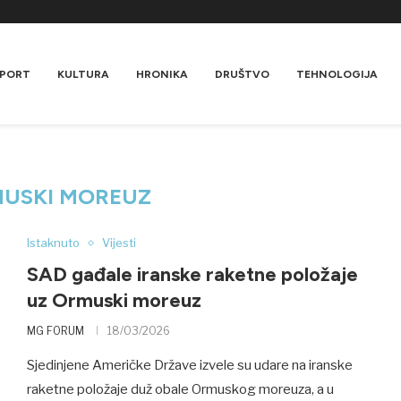
PORT
KULTURA
HRONIKA
DRUŠTVO
TEHNOLOGIJA
USKI MOREUZ
Istaknuto
Vijesti
SAD gađale iranske raketne položaje
uz Ormuski moreuz
MG FORUM
18/03/2026
Sjedinjene Američke Države izvele su udare na iranske
raketne položaje duž obale Ormuskog moreuza, a u