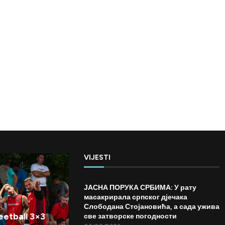
VIJESTI
ЈАСНА ПОРУКА СРБИМА: У рату
масакрирала српског дјечака
Слободана Стојановића, а сада ужива
etball 3×3
све затворске погодности