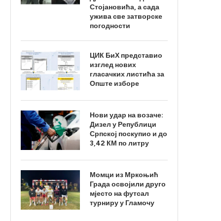
Стојановића, а сада
ужива све затворске
погодности
ЦИК БиХ представио
изглед нових
гласачких листића за
Опште изборе
Нови удар на возаче:
Дизел у Републици
Српској поскупио и до
3,42 КМ по литру
Момци из Мркоњић
Града освојили друго
мјесто на футсал
турниру у Гламочу