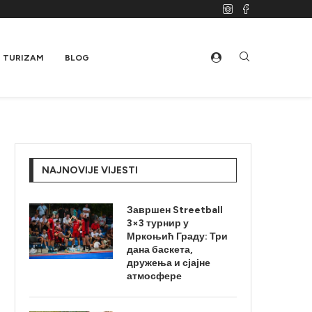
TURIZAM
BLOG
NAJNOVIJE VIJESTI
Завршен Streetball
3×3 турнир у
Мркоњић Граду: Три
дана баскета,
дружења и сјајне
атмосфере