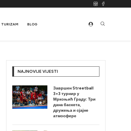
TURIZAM
BLOG
NAJNOVIJE VIJESTI
Завршен Streetball
3×3 турнир у
Мркоњић Граду: Три
дана баскета,
дружења и сјајне
атмосфере