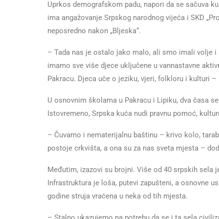
Uprkos demografskom padu, napori da se sačuva kultu
ima angažovanje Srpskog narodnog vijeća i SKD „Prosv
neposredno nakon „Bljeska“.
– Tada nas je ostalo jako malo, ali smo imali volje 
imamo sve više djece uključene u vannastavne aktivn
Pakracu. Djeca uče o jeziku, vjeri, folkloru i kulturi –
U osnovnim školama u Pakracu i Lipiku, dva časa sed
Istovremeno, Srpska kuća nudi pravnu pomoć, kulturn
– Čuvamo i nematerijalnu baštinu – krivo kolo, tarab
postoje crkvišta, a ona su za nas sveta mjesta – dod
Međutim, izazovi su brojni. Više od 40 srpskih sela je
Infrastruktura je loša, putevi zapušteni, a osnovne us
godine struja vraćena u neka od tih mjesta.
– Stalno ukazujemo na potrebu da se i ta sela civiliz