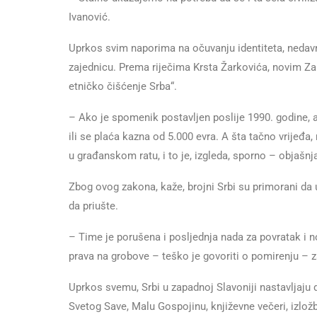
Ivanović.
Uprkos svim naporima na očuvanju identiteta, nedavn
zajednicu. Prema riječima Krsta Žarkovića, novim Za
etničko čišćenje Srba“.
– Ako je spomenik postavljen poslije 1990. godine, a 
ili se plaća kazna od 5.000 evra. A šta tačno vrijeđa,
u građanskom ratu, i to je, izgleda, sporno – objašnj
Zbog ovog zakona, kaže, brojni Srbi su primorani da
da priušte.
– Time je porušena i posljednja nada za povratak i n
prava na grobove – teško je govoriti o pomirenju – z
Uprkos svemu, Srbi u zapadnoj Slavoniji nastavljaju d
Svetog Save, Malu Gospojinu, književne večeri, izlo