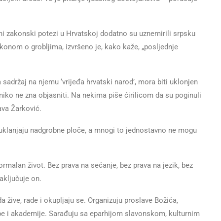
i zakonski potezi u Hrvatskoj dodatno su uznemirili srpsku
konom o grobljima, izvršeno je, kako kaže, „posljednje
sadržaj na njemu ‘vrijeđa hrvatski narod’, mora biti uklonjen
 niko ne zna objasniti. Na nekima piše ćirilicom da su poginuli
ava Žarković.
 uklanjaju nadgrobne ploče, a mnogi to jednostavno ne mogu
ormalan život. Bez prava na sećanje, bez prava na jezik, bez
aključuje on.
a žive, rade i okupljaju se. Organizuju proslave Božića,
žbe i akademije. Sarađuju sa eparhijom slavonskom, kulturnim