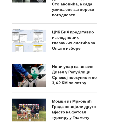
Стојановића, а сада
ужива све затворске
погодности
ЦИК БиХ представио
изглед нових
гласачких листића за
Опште изборе
Нови удар на возаче:
Дизел у Републици
Српској поскупио и до
3,42 КМ по литру
Момци из Мркоњић
Града освојили друго
мјесто на футсал
турниру у Гламочу