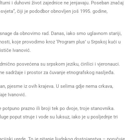
rni i duhovni život zajednice ne jenjavaju. Poseban značaj
jeta“, čiji je pododbor obnovljen još 1995. godine,
i snage da obnovimo rad. Danas, iako smo uglavnom stariji,
osti, koje provodimo kroz ‘Program plus’ u Srpskoj kući u
 ističe Ivanović.
mično posvećena su srpskom jeziku, ćirilici i vjeronauci.
e sadržaje i prostor za čuvanje etnografskog nasljeđa.
an, pjesme iz ovih krajeva. U selima gdje nema crkava,
aje Ivanović.
 potpuno prazno ili broji tek po dvoje, troje stanovnika.
luge poput struje i vode su luksuz, iako je u posljednje tri
acijski urede. To je pitanje ljudskog dostojanstva – poručuje