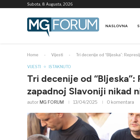
Subota, 8 Augusta, 2026
NASLOVNA
S
Home
-
Vijesti
-
Tri decenije od “Bljeska”: Represi
VIJESTI
ISTAKNUTO
Tri decenije od “Bljeska”:
zapadnoj Slavoniji nikad n
autor
MG FORUM
13/04/2025
0 komentara