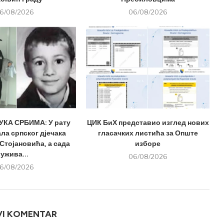
6/08/2026
06/08/2026
КА СРБИМА: У рату
ЦИК БиХ представио изглед нових
ла српског дјечака
гласачких листића за Опште
Стојановића, а сада
изборе
ужива...
06/08/2026
6/08/2026
VI KOMENTAR