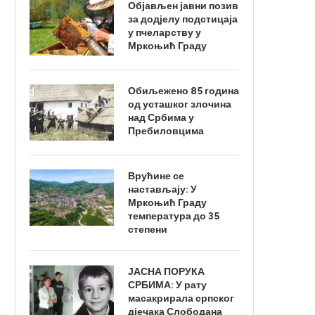
Објављен јавни позив
за додјелу подстицаја
у пчеларству у
Мркоњић Граду
Обиљежено 85 година
од усташког злочина
над Србима у
Пребиловцима
Врућине се
настављају: У
Мркоњић Граду
температура до 35
степени
ЈАСНА ПОРУКА
СРБИМА: У рату
масакрирала српског
дјечака Слободана