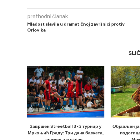
prethodni članak
Mladost slavila u dramatičnoj završnici protiv
Orlovika
SLI
Завршен Streetball 3×3 турнир у
Објављен ја
Мркоњић Граду: Три дана баскета,
подстица
дружења и сјајне...
Мрк