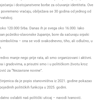
 sjećanja i dostojanstvene borbe za očuvanje identiteta. Ove
se povremeno vraćaju, obilježava se 30 godina od jednog od
rvatskoj.
je oko 120.000 Srba. Danas ih je svega oko 16.000. Iako
upan požeško-slavonske županije, bore da sačuvaju srpski
o simbolična – ona se vodi svakodnevno, tiho, ali odlučno, u
a.
edivo manje nego prije rata, ali smo organizovani i aktivni.
i gradovima, a prisutni smo i u političkom životu kroz
ović za “Nezavisne novine”.
činjenica da je popis stanovništva iz 2021. godine pokazao
pojedinih političkih funkcija u 2025. godini.
atno oslabiti naš politički uticaj – navodi Ivanović.