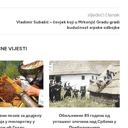
sljedeći članak
Vladimir Subašić – čovjek koji u Mrkonjić Gradu gradi
budućnost srpske odbojke
ČNE VIJESTI
вни позив за додјелу
Обиљежено 85 година од
ја у пчеларству у
усташког злочина над Србима у
оњић Граду
Пребиловцима