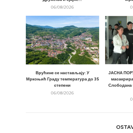
06/08/2026
0
Врућине се настављају: У
ЈАСНА ПОРУ
Мркоњић Граду температура до 35
масакрира
степени
Слободана 
06/08/2026
0
OSTA