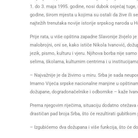
1. do 3. maja 1995. godine, nosi dubok osjećaj tuge,
godine, širom mjesta u kojima su ostali da žive ili 
najtežih trenutaka novije istorije srpskog naroda u H
Prije rata, u više opština zapadne Slavonije živjelo 
malobrojni, oni se, kako ističe Nikola Ivanović, dož
jezik, pismo, kulturu i vjeru. Njihova borba nije sam
selima, školama, kulturnim centrima i u institucijam
– Najvažnije je da živimo u miru. Srba je sada neupor
Imamo Vijeća srpske nacionalne manjine u opštinama 
dožupane, dogradonačelnike i odbornike – kaže Ivan
Prema njegovim riječima, situaciju dodatno otežava 
drastičan pad broja Srba, što će rezultirati gubitkom 
– Izgubićemo dva dožupana i više funkcija, što će dod