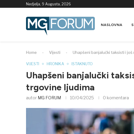
Nedjelja, 9 Augusta, 2026
NASLOVNA
S
Home
-
Vijesti
-
Uhapšeni banjalučki taksisti i jo
VIJESTI
HRONIKA
ISTAKNUTO
Uhapšeni banjalučki taksis
trgovine ljudima
autor
MG FORUM
10/04/2025
0 komentara