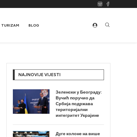
TURIZAM
BLOG
NAJNOVIJE VIJESTI
Зеленски у Београду:
Вучић поручио да
Србија подржава
територијални
интегритет Украјине
Дуге колоне на више