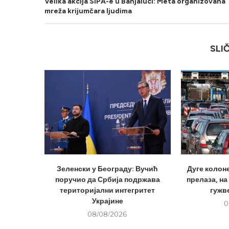
Velika akcija SIPA-e u Banjaluci: Meta organizovana
mreža krijumčara ljudima
SLI
Зеленски у Београду: Вучић
Дуге колон
поручио да Србија подржава
прелаза, на
територијални интегритет
гужве
Украјине
0
08/08/2026