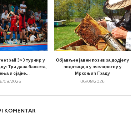
eetball 3×3 турнир у
Објављен јавни позив за додјелу
у: Три дана баскета,
подстицаја у пчеларству у
ња и сјајне...
Мркоњић Граду
6/08/2026
06/08/2026
VI KOMENTAR