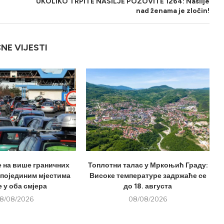
UKOLIKO TRPITE NASILJE POZOVITE 1264: Nasilje
nad ženama je zločin!
ČNE VIJESTI
е на више граничних
Топлотни талас у Мркоњић Граду:
 појединим мјестима
Високе температуре задржаће се
 у оба смјера
до 18. августа
8/08/2026
08/08/2026