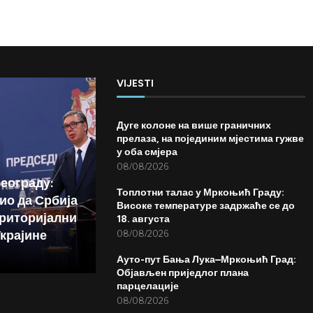
VIJESTI
Дуге колоне на више граничних
прелаза, на појединим мјестима гужве
у оба смјера
08/08/2026
Београду:
Топлотни талас у Мркоњић Граду:
ио да Србија
Високе температуре задржаће се до
риторијални
18. августа
Украјине
08/08/2026
Ауто-пут Бања Лука–Мркоњић Град:
Објављен приједлог плана
парцелације
08/08/2026