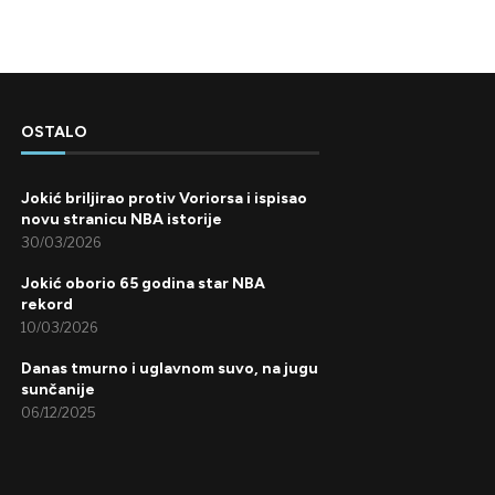
OSTALO
Jokić briljirao protiv Voriorsa i ispisao
novu stranicu NBA istorije
30/03/2026
Jokić oborio 65 godina star NBA
rekord
10/03/2026
Danas tmurno i uglavnom suvo, na jugu
sunčanije
06/12/2025