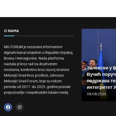
O NAMA
MG FORUM je nezavisni informativni
digitalni kanal smješten u Republici Srpskoj,
Bosna i Hercegovina. Naša platforma
nastala je kroz rad na društvenim
Зеленски у 
mrežama, konkretno kroz razvoj stranice
Вучић поруч
Mrkonjić Grad kroz prošlost, odnosno
подржава те
Mrkonjić Grad Forum, koje su tokom
интегритет 
perioda od 2017. do 2025. godine postale
prepoznatljiv i respektabilni lokalni medij.
08/08/2026