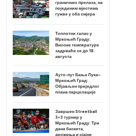
граничних прелаза, на
појединим мјестима
гужве у оба смјера
Топлотни талас у
Мркоњић Граду:
Високе температуре
задржаће се до 18.
августа
Ауто-пут Бања Лука–
Мркоњић Град:
Објављен приједлог
плана парцелације
Завршен Streetball
3×3 турнир у
Мркоњић Граду: Три
дана баскета,
дружења и сјајне