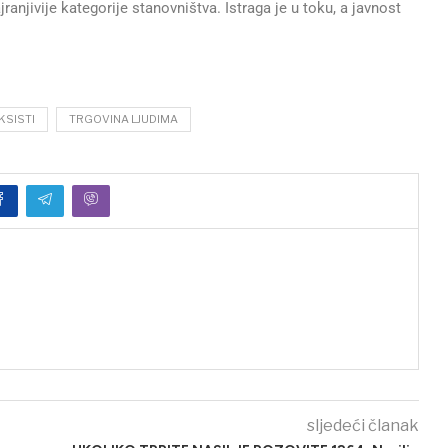
jranjivije kategorije stanovništva. Istraga je u toku, a javnost
KSISTI
TRGOVINA LJUDIMA
sljedeći članak