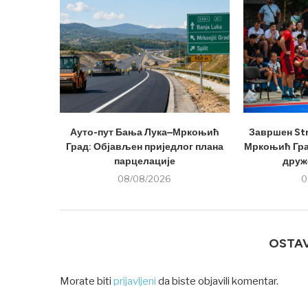
Ауто-пут Бања Лука–Мркоњић
Завршен Str
Град: Објављен приједлог плана
Мркоњић Град
парцелације
друже
08/08/2026
0
OSTA
Morate biti
prijavljeni
da biste objavili komentar.