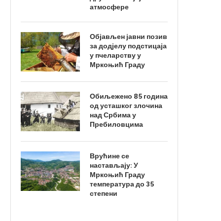
атмосфере
Објављен јавни позив
за додјелу подстицаја
у пчеларству у
Мркоњић Граду
Обиљежено 85 година
од усташког злочина
над Србима у
Пребиловцима
Врућине се
настављају: У
Мркоњић Граду
температура до 35
степени