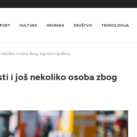
PORT
KULTURA
HRONIKA
DRUŠTVO
TEHNOLOGIJA
š nekoliko osoba zbog trgovine ljudima
ti i još nekoliko osoba zbog