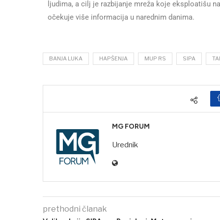
ljudima, a cilj je razbijanje mreža koje eksploatišu na
očekuje više informacija u narednim danima.
BANJA LUKA
HAPŠENJA
MUP RS
SIPA
TA
MG FORUM
Urednik
prethodni članak