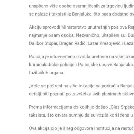
uhapšeno više osoba osumnjičenih za trgovinu ljud
se nalaze i taksisti iz Banjaluke, što baca dodatno s
Akciju sprovodi Ministarstvo unutrašnjih poslova R
najmanje osam osoba. Nezvanično, uhapšeni su: Dušk
Dalibor Stupar, Dragan Radić, Lazar Kresojević i Laza
Policija je istovremeno izvršila pretrese na više loka
kriminalističke policije i Policijske uprave Banjaluk
tužilačkih organa.
„Vrše se pretresi na više lokacija na području Banj
detalji biti poznati po završetku svih planiranih aktivn
Prema informacijama do kojih je došao „Glas Srpske“
taksista, što otvara sumnju da su vozila korišćena u
Ova akcija dio je šireg odgovora institucija na rastu