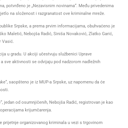
ima, potvrđeno je „Nezavisnim novinama“. Među privedenima
vjetlo na složenost i razgranatost ove kriminalne mreže.
epublike Srpske, a prema prvim informacijama, obuhvaćeno je
o Maletić, Nebojša Radić, Siniša Novaković, Zlatko Garić,
r Vasić.
cija u gradu. U akciji učestvuju službenici Uprave
a, a sve aktivnosti se odvijaju pod nadzorom nadležnih
aluke“, saopšteno je iz MUP-a Srpske, uz napomenu da će
osti.
, jedan od osumnjičenih, Nebojša Radić, registrovan je kao
 operacijama krijumčarenja.
će prijetnje organizovanog kriminala u vezi s trgovinom