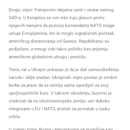
Drugo, otpor Trampovim idejama raste i unutar samog
SAD-a. U Kongresu se sve više čuju glasovi protiv
njegovih namjera da poziciju komandanta NATO snaga
ustupi Evropljanima, što bi moglo signalizirati početak
američkog distanciranja od Saveza. Republikanci su
podijeljeni, a mnogi vide takvu politiku kao prijetnju
američkom globalnom uticaju i prestižu.
Treće, rat u Ukrajini pokazao je da je duh samoodređenja
naroda i dalje snažan. Ukrajinski otpor postao je simbol
borbe za pravo da se zemlja sama opredijeli za svoj
spoljnopolitički kurs. U takvom okruženju, iluzorno je
očekivati da će istočnoevropske zemlje, već duboko
integrisane u EU i NATO, pristati na povratak u rusku
orbitu.
U svemu tome, Bosna i Hercegovina se pojavljuje kao