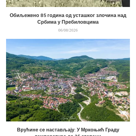
Обиљежено 85 година од усташког злочина над
Србима у Пребиловцима
06/08/2026
Врућине се настављају: У Мркоњић Граду