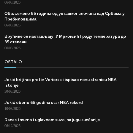
06/08/2026
Обиљежено 85 година од усташког злочина над Србима у
Пребиловцима
06/08/2026
Врућине се настављају: У Мркоњић Граду температура до
35 степени
06/08/2026
OSTALO
Jokić briljirao protiv Voriorsa i ispisao novu stranicu NBA
istorije
30/03/2026
Jokić oborio 65 godina star NBA rekord
10/03/2026
Danas tmurno i uglavnom suvo, na jugu sunčanije
06/12/2025