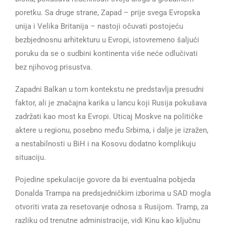
poretku. Sa druge strane, Zapad – prije svega Evropska
unija i Velika Britanija – nastoji očuvati postojeću
bezbjednosnu arhitekturu u Evropi, istovremeno šaljući
poruku da se o sudbini kontinenta više neće odlučivati
bez njihovog prisustva.
Zapadni Balkan u tom kontekstu ne predstavlja presudni
faktor, ali je značajna karika u lancu koji Rusija pokušava
zadržati kao most ka Evropi. Uticaj Moskve na političke
aktere u regionu, posebno među Srbima, i dalje je izražen,
a nestabilnosti u BiH i na Kosovu dodatno komplikuju
situaciju.
Pojedine spekulacije govore da bi eventualna pobjeda
Donalda Trampa na predsjedničkim izborima u SAD mogla
otvoriti vrata za resetovanje odnosa s Rusijom. Tramp, za
razliku od trenutne administracije, vidi Kinu kao ključnu