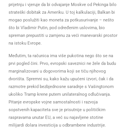
prijetnju i vjeruje da bi odvajanje Moskve od Pekinga bilo
strateški dobitak za Ameriku. U toj kalkulaciji, Balkan bi
mogao poslužiti kao moneta za potkusurivanje – nešto
što bi Vladimir Putin, pod određenim uslovima, bio
spreman prepustiti u zamjenu za veći manevarski prostor
na istoku Evrope.
Međutim, ta računica ima više pukotina nego što se na
prvi pogled čini. Prvo, evropski saveznici ne žele da budu
marginalizovani u dogovorima koji se tiču njihovog
dvorišta. Spremni su, kako kažu upućeni izvori, čak i da
razmotre prekid bezbjednosne saradnje s Vašingtonom
ukoliko Tramp krene putem unilateralnog odlučivanja.
Pitanje evropske vojne samostalnosti i razvoja
sopstvenih kapaciteta sve je prisutnije u političkim
raspravama unutar EU, a već su najavljene stotine
milijardi dolara investicija u odbrambene industrije.