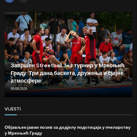
Завршен Streetball 3×3 турнир у Мркоњић
Граду: Три дана баскета, дружења и сјајне
атмосфере
06/08/2026
VIJESTI
Објављен јавни позив за додјелу подстицаја у пчеларству
у Мркоњић Граду