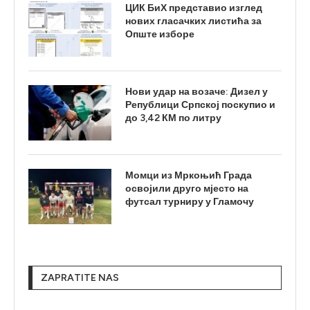
ЦИК БиХ представио изглед
нових гласачких листића за
Опште изборе
Нови удар на возаче: Дизел у
Републици Српској поскупио и
до 3,42 КМ по литру
Момци из Мркоњић Града
освојили друго мјесто на
футсал турниру у Гламочу
ZAPRATITE NAS