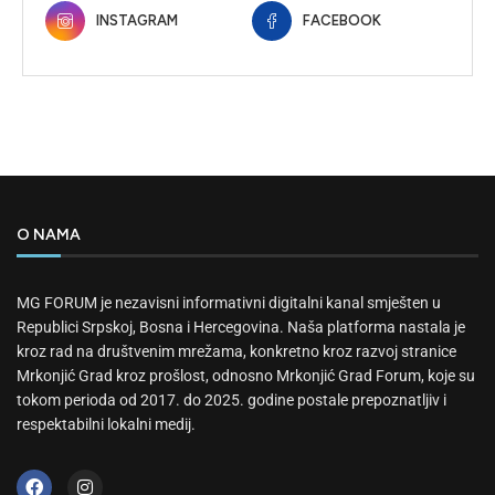
INSTAGRAM
FACEBOOK
O NAMA
MG FORUM je nezavisni informativni digitalni kanal smješten u
Republici Srpskoj, Bosna i Hercegovina. Naša platforma nastala je
kroz rad na društvenim mrežama, konkretno kroz razvoj stranice
Mrkonjić Grad kroz prošlost, odnosno Mrkonjić Grad Forum, koje su
tokom perioda od 2017. do 2025. godine postale prepoznatljiv i
respektabilni lokalni medij.