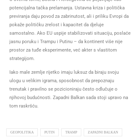
potencijalna tačka prelamanja. Ustavna kriza i politička
previranja daju povod za zabrinutost, ali i priliku Evropi da
pokaže političku zrelost i kapacitet da djeluje
samostalno. Ako EU uspije stabilizovati situaciju, poslaće
jasnu poruku i Trampu i Putinu – da kontinent više nije
prostor za tuđe eksperimente, već akter s vlastitom
strategijom.
Iako male zemlje rijetko imaju luksuz da biraju svoju
ulogu u velikim igrama, sposobnost da prepoznaju
trenutak i pravilno se pozicioniraju često odlučuje o
njihovoj budućnosti. Zapadni Balkan sada stoji upravo na
tom raskršću.
GEOPOLITIKA
PUTIN
TRAMP
ZAPADNI BALKAN