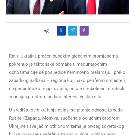
Rat u Ukrajini, praćen dubokim globalnim promjenama,
pokrenuo je tektonske pomake u međunarodnim
odnosima čije se posljedice neminovno prelamaju i preko
zapadnog Balkana – regiona koji, iako periferno smješten
na geopolitičkoj mapi svijeta, ostaje simbolični i strateški
značajan prostor u sudaru interesa velikih sila.
U središtu ovih kretanja nalazi se pitanje odnosa između
Rusije i Zapada. Moskva, suočena s odlučnim otporom
Ukrajine i sve jačim otklonom zemalja bivšeg sovjetskog
bloka, pokušava redefinisati svoju ulogu u globalnom