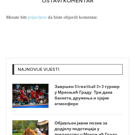
OSTAVI KOMENTAR
Morate biti
prijavljeni
da biste objavili komentar.
NAJNOVIJE VIJESTI
Завршен Streetball 3×3 турнир
у Мркоњић Граду: Три дана
баскета, дружења и сјајне
атмосфере
Објављен јавни позив за
додјелу подстицаја у
пчеларству у Мркоњић Граду