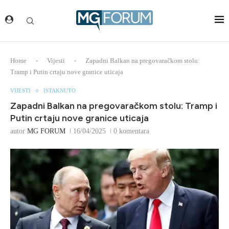
Home
-
Vijesti
-
Zapadni Balkan na pregovaračkom stolu:
Tramp i Putin crtaju nove granice uticaja
VIJESTI
ISTAKNUTO
Zapadni Balkan na pregovaračkom stolu: Tramp i
Putin crtaju nove granice uticaja
autor
MG FORUM
16/04/2025
0 komentara