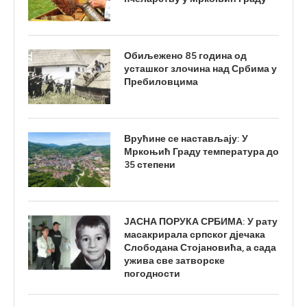
Обиљежено 85 година од
усташког злочина над Србима у
Пребиловцима
Врућине се настављају: У
Мркоњић Граду температура до
35 степени
ЈАСНА ПОРУКА СРБИМА: У рату
масакрирала српског дјечака
Слободана Стојановића, а сада
ужива све затворске
погодности