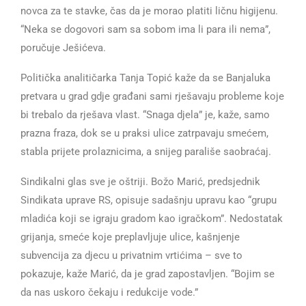
novca za te stavke, čas da je morao platiti ličnu higijenu.
“Neka se dogovori sam sa sobom ima li para ili nema”,
poručuje Ješićeva.
Politička analitičarka Tanja Topić kaže da se Banjaluka
pretvara u grad gdje građani sami rješavaju probleme koje
bi trebalo da rješava vlast. “Snaga djela” je, kaže, samo
prazna fraza, dok se u praksi ulice zatrpavaju smećem,
stabla prijete prolaznicima, a snijeg parališe saobraćaj.
Sindikalni glas sve je oštriji. Božo Marić, predsjednik
Sindikata uprave RS, opisuje sadašnju upravu kao “grupu
mladića koji se igraju gradom kao igračkom”. Nedostatak
grijanja, smeće koje preplavljuje ulice, kašnjenje
subvencija za djecu u privatnim vrtićima – sve to
pokazuje, kaže Marić, da je grad zapostavljen. “Bojim se
da nas uskoro čekaju i redukcije vode.”