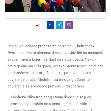
Banjaluka, nekada prepoznata po zelenilu, kulturnom
životu i uređenim ulicama, danas sve više liči na neuspjeli
eksperiment u kojem se vlast igra stvarnošću. Nakon
četiri godine na čelu grada, Draško Stanivuković, najmlađi
gradonačelnik u istoriji Banjaluke, ponovo je dobio
povjerenje birača. Međutim, za mnoge građane, to
povjerenje se sve češće pretvara u razočaranje.
Simbolična slika trenutnog stanja dogodila se juče –
ogromno drvo srušilo se u centru grada, oštetilo
automobile, srećom ne i prolaznike. Nije prvi put. U