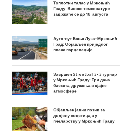
Топлотни талас у Мркоњић
Граду: Високе температуре
задржаће се до 18. августа
Ауто-пут Бања Лука–Мркоњић
Град: Објављен приједлог
плана парцелације
Завршен Streetball 3×3 турнир
у Мркоњић Граду: Три дана
баскета, дружења и сјајне
атмосфере
Објављен јавни позив за
додјелу подстицаја у
пчеларству у Мркоњић Граду