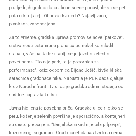
posljednjih godinu dana slične scene ponavljale su se pet
puta u istoj aleji. Obnova drvoreda? Najavljivana,
planirana, zaboravljena.
Za to vrijeme, gradska uprava promoviše nove “parkove”,
u stvarnosti betonirane plohe sa po nekoliko mladih
stabala, više nalik dekoraciji nego javnim zelenim
površinama. “To nije park, to je pozornica za
performanse”, kaže odbornica Dijana Ješić, bivša bliska
saradnica gradonačelnika. Napustila je PDP, sada djeluje
kroz Narodni front i tvrdi da je gradska administracija od
suštine napravila kulisu.
Javna higijena je posebna priča. Gradske ulice rijetko se
peru, košenje zelenih površina je sporadično, a kontejneri
su često prepunjeni. “Banjaluka nikad nije bila prljavija”,
kažu mnogi sugrađani. Gradonačelnik čas tvrdi da nema