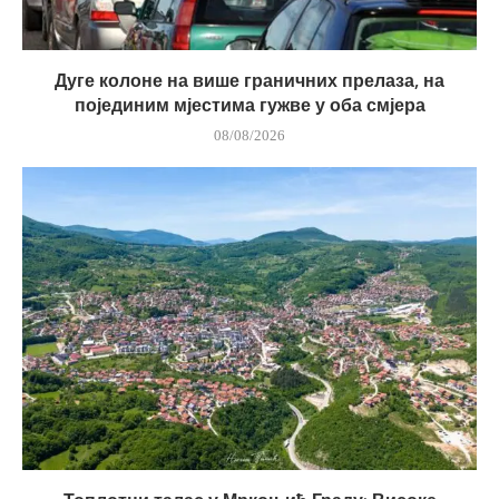
Дуге колоне на више граничних прелаза, на
појединим мјестима гужве у оба смјера
08/08/2026