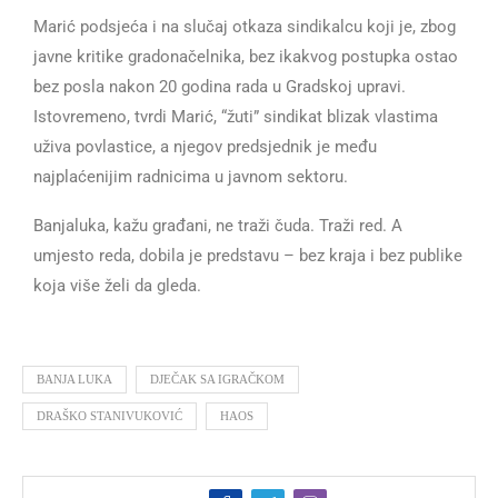
Marić podsjeća i na slučaj otkaza sindikalcu koji je, zbog
javne kritike gradonačelnika, bez ikakvog postupka ostao
bez posla nakon 20 godina rada u Gradskoj upravi.
Istovremeno, tvrdi Marić, “žuti” sindikat blizak vlastima
uživa povlastice, a njegov predsjednik je među
najplaćenijim radnicima u javnom sektoru.
Banjaluka, kažu građani, ne traži čuda. Traži red. A
umjesto reda, dobila je predstavu – bez kraja i bez publike
koja više želi da gleda.
BANJA LUKA
DJEČAK SA IGRAČKOM
DRAŠKO STANIVUKOVIĆ
HAOS