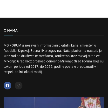
O NAMA
MG FORUM je nezavisni informativni digitalni kanal smješten u
Republici Srpskoj, Bosna i Hercegovina. Naša platforma nastala je
kroz rad na društvenim mrežama, konkretno kroz razvoj stranice
Mrkonjić Grad kroz prošlost, odnosno Mrkonjić Grad Forum, koje su
tokom perioda od 2017. do 2025. godine postale prepoznatljiv i
respektabilni lokalni medij.