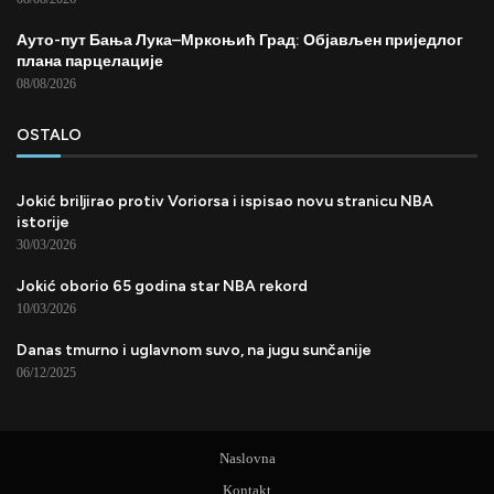
Ауто-пут Бања Лука–Мркоњић Град: Објављен приједлог
плана парцелације
08/08/2026
OSTALO
Jokić briljirao protiv Voriorsa i ispisao novu stranicu NBA
istorije
30/03/2026
Jokić oborio 65 godina star NBA rekord
10/03/2026
Danas tmurno i uglavnom suvo, na jugu sunčanije
06/12/2025
Naslovna
Kontakt