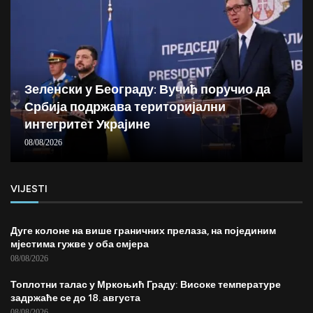
Зеленски у Београду: Вучић поручио да
Србија подржава територијални
интегритет Украјине
08/08/2026
VIJESTI
Дуге колоне на више граничних прелаза, на појединим
мјестима гужве у оба смјера
08/08/2026
Топлотни талас у Мркоњић Граду: Високе температуре
задржаће се до 18. августа
08/08/2026