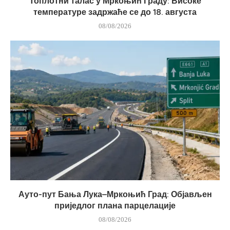
Топлотни талас у Мркоњић Граду: Високе
температуре задржаће се до 18. августа
08/08/2026
Ауто-пут Бања Лука–Мркоњић Град: Објављен
приједлог плана парцелације
08/08/2026