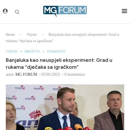
Home
-
Vijesti
-
Banjaluka kao neuspjeli eksperiment: Grad u
rukama “dječaka sa igračkom”
VIJESTI
DRUŠTVO
ISTAKNUTO
Banjaluka kao neuspjeli eksperiment: Grad u
rukama “dječaka sa igračkom”
autor
MG FORUM
05/05/2025
0 komentara